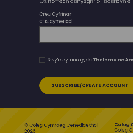
Os hoffech danysgrifio i dderbyn 
Creu Cyfrinair
8-12 cymeriad
Rwy’n cytuno gyda
Thelerau ac A
SUBSCRIBE/CREATE ACCOUNT
Coleg 
© Coleg Cymraeg Cenedlaethol
Coleg C
2026