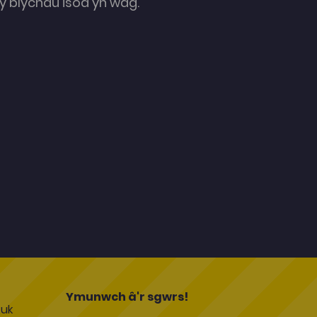
 blychau isod yn wag.
l
Ymunwch â'r sgwrs!
uk