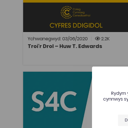
Ail gyfrol hunangofiant Huw T. Edwards, ffigwr
blaenllaw yn hanes undebaeth a
gwleidyddiaeth Cymru yn yr ugeinfed ganrif.
Gweler y gyfrol gyntaf, Tros y Tresi,
Ychwanegwyd: 03/06/2020
2.2K
Troi'r Drol – Huw T. Edwards
AGOR
Nel (1991)
Add to fa
Add to fav
Rydym y
Nel (1991)
cynnwys syd
Tagiau
Cymraeg
Ffilm
Teledu a Chyfryngau
D
Drama a Pherfformio