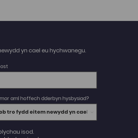
ewydd yn cael eu hychwanegu.
Bost
 mor aml hoffech dderbyn hysbysiad?
blychau isod.