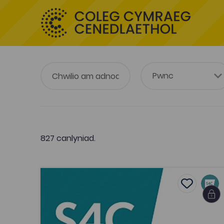
827 canlyniad.
Patagonia (2010)
Add to fa
Add to fav
Patagonia (2010)
Tagiau