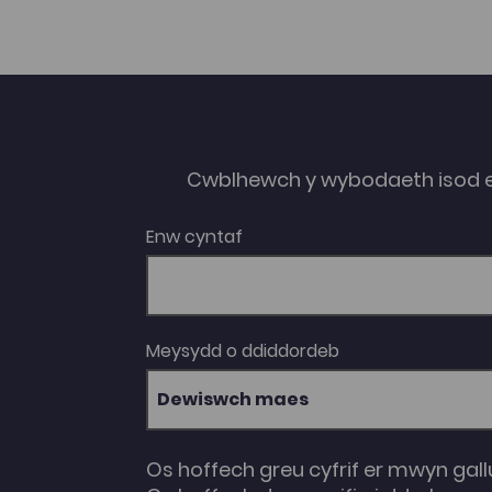
Cwblhewch y wybodaeth isod 
Enw cyntaf
Meysydd o ddiddordeb
Dewiswch maes
Os hoffech greu cyfrif er mwyn gall