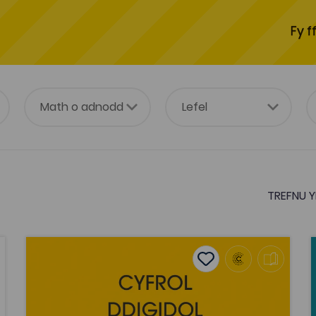
Fy f
TREFNU Y
Tros y Tresi – Huw T. Edwards
A
vourites
Add to favourites
ourites
Add to favourites
Tros y Tresi – Huw T. Edwards
Tagiau