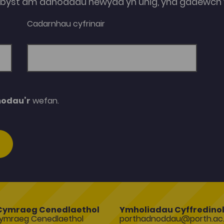
e-byst am adnoddau newydd yn unig, yna gadewch y
Cadarnhau cyfrinair
modau’r
wefan.
Cymraeg Cenedlaethol
Ymholiadau Cyffredino
ymraeg Cenedlaethol
porthadnoddau@porth.ac.