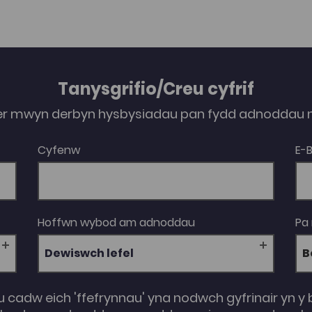
Tanysgrifio/Creu cyfrif
er mwyn derbyn hysbysiadau pan fydd adnoddau n
Cyfenw
E-
Hoffwn wybod am adnoddau
Pa
Dewiswch lefel
u cadw eich 'ffefrynnau' yna nodwch gyfrinair yn y 