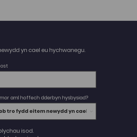
ewydd yn cael eu hychwanegu.
Bost
 mor aml hoffech dderbyn hysbysiad?
blychau isod.