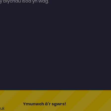
 blychau isod yn wag.
l
Ymunwch â'r sgwrs!
uk