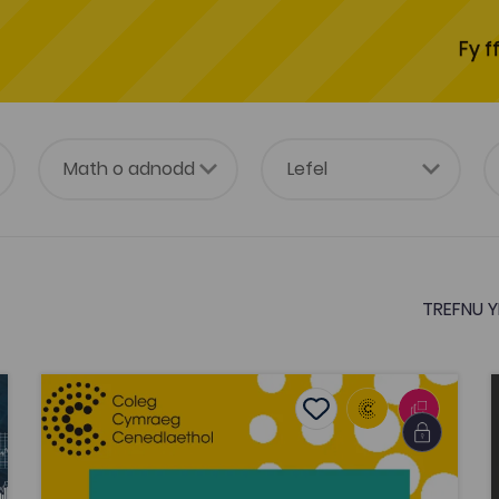
Fy f
TREFNU Y
 Dyddgu Hywel)
Adnodd Cefnogi Addysg Ôl-16
tes
Add to favourites
Dyddiad cyhoeddi: 2020
es
Add to favourites
Adnodd Cefnogi Addysg Ôl-16
Tagiau