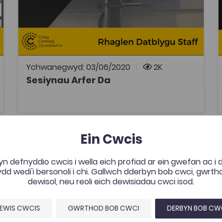
Cyfres o sesiynau arfer da ar gyfer
ddarlithwyr sy'n dysgu drwy gyfrwng y
Gymraeg. Cefnogi Myfyrwyr, Dr Dylan Foster
Evans Arwain a Rheoli, Heledd Bebb Datblygu
Darpariaeth, Manon George Marchnata
Modiwlau Cymraeg, Manon Jones
Ychwanegwyd: 03/06/2020
2K
Sesiynau Arfer Da
AGOR
Gweithdy Gwerthuso Addysgu
Ein Cwcis
tes
Add to favourites
Dyddiad cyhoeddi: 2020
es
Add to favourites
n defnyddio cwcis i wella eich profiad ar ein gwefan ac i
Gweithdy Gwerthuso Addysgu
d wedi'i bersonoli i chi. Gallwch dderbyn bob cwci, gwrt
Tagiau
dewisol, neu reoli eich dewisiadau cwci isod.
Rhaglen Datblygu Staff
Adnodd Coleg Cymraeg
EWIS CWCIS
GWRTHOD BOB CWCI
DERBYN BOB CW
Gweithdy gan Dr Gwawr Ifan, sy'n annog