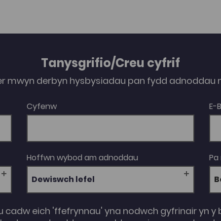
Tanysgrifio/Creu cyfrif
er mwyn derbyn hysbysiadau pan fydd adnoddau n
Cyfenw
E-
Hoffwn wybod am adnoddau
Pa
Dewiswch lefel
u cadw eich 'ffefrynnau' yna nodwch gyfrinair yn y 