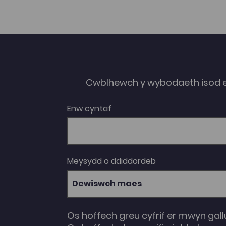
Cwblhewch y wybodaeth isod 
Enw cyntaf
Meysydd o ddiddordeb
Dewiswch maes
Os hoffech greu cyfrif er mwyn gall