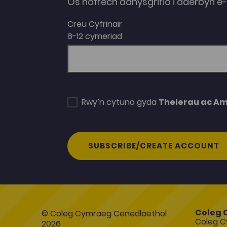
Os hoffech danysgrifio i dderbyn 
Creu Cyfrinair
8-12 cymeriad
Rwy’n cytuno gyda
Thelerau ac A
SUBSCRIBE/CREATE ACCOUNT
Coleg 
© Coleg Cymraeg Cenedlaethol
Coleg C
2026