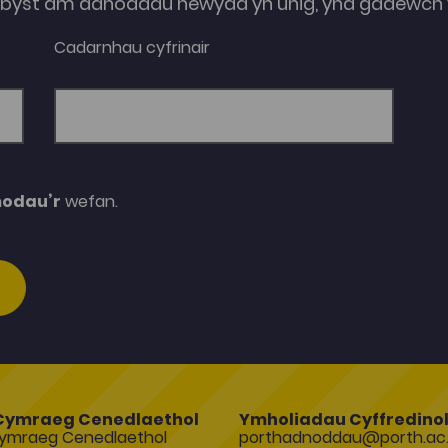
e-byst am adnoddau newydd yn unig, yna gadewch y
Cadarnhau cyfrinair
modau’r
wefan.
Cymraeg Cenedlaethol
Ymholiadau Cyffredino
ymraeg Cenedlaethol
porthadnoddau@porth.ac.