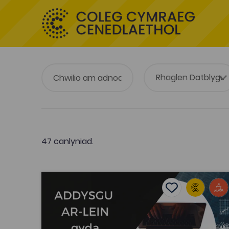
47 canlyniad.
Addysgu Ar-lein gyda MS Teams (Gweithdy gan
Add to favouri
Dyddiad cyhoeddi: 2020
Add to favourit
Addysgu Ar-lein gyda MS Teams
(Gweithdy gan Dyddgu Hywel)