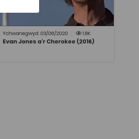
rhanfwyaf o’i oes, nes cael ei dderbyn yn
aelod llawn o’r genedl. Oherwydd rhesymau
hawlfraint bydd angen cyfrif Coleg Cymraeg i
wylio rhaglenni Archif S4C. Mae modd
ymaelodi ar wefan y Coleg Cymraeg
Cenedlaethol i gael cyfrif.
Ychwanegwyd: 03/06/2020
1.8K
Evan Jones a'r Cherokee (2016)
AGOR