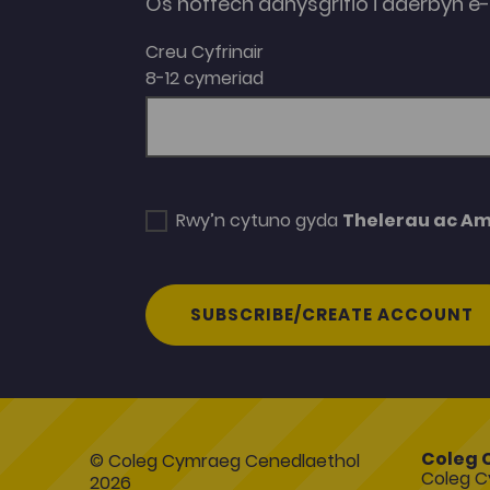
Os hoffech danysgrifio i dderbyn 
Creu Cyfrinair
8-12 cymeriad
Rwy’n cytuno gyda
Thelerau ac A
SUBSCRIBE/CREATE ACCOUNT
Coleg 
© Coleg Cymraeg Cenedlaethol
Coleg C
2026