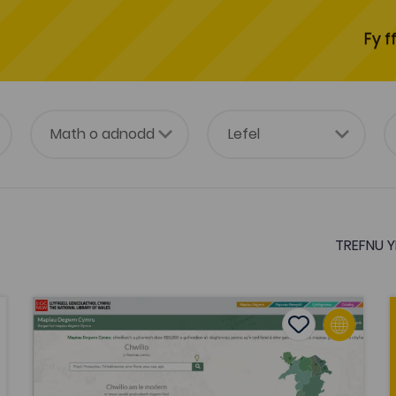
Fy f
TREFNU Y
Gwefan Lleoedd Cymru
vourites
Add to favour
ourites
Add to favourite
Gwefan Lleoedd Cymru
Tagiau