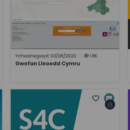
Hanes
Mae gwefan Lleoedd Cymru yn caniatau i chi
chwilio a darganfod eitemau neu wybodaeth
berthnasol o gasgliadau Llyfrgell
Genedlaethol Cymru ar ryngwyneb
daearyddol.
Ychwanegwyd: 03/06/2020
1.8K
Gwefan Lleoedd Cymru
AGOR
ialdir? Rhai sylwadau ar hanes e-gyfnodolyn academaidd
Ar Drywydd Dic Aberdaron (2007)
tes
Add to favouri
es
Add to favourite
Ar Drywydd Dic Aberdaron (2007)
Tagiau
Hanes
Celf a Dylunio