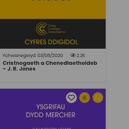
Tagiau
Athroniaeth
Astudiaethau Crefyddol
DECHE
Adnodd Coleg Cymraeg
Trafodaeth gan yr athronydd Cymreig, J. R.
Jones am berthynas dirywiad addoli
Cristnogol yng Nghymru â chrebachiad
hunaniaeth y Cymry a'r iaith Gymraeg.
Ychwanegwyd: 03/06/2020
2.2K
Cristnogaeth a Chenedlaetholdeb
– J. R. Jones
AGOR
 Cymraeg' (2019)
Ysgrifau Dydd Mercher – Saunders Lewis
tes
Add to favourites
s
Add to favourites
Ysgrifau Dydd Mercher – Saunders
Lewis
Tagiau