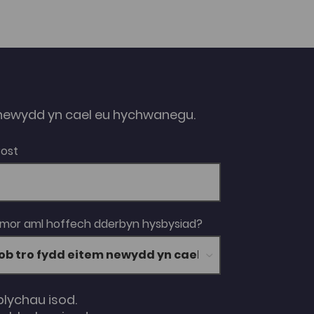
ewydd yn cael eu hychwanegu.
Bost
 mor aml hoffech dderbyn hysbysiad?
blychau isod.