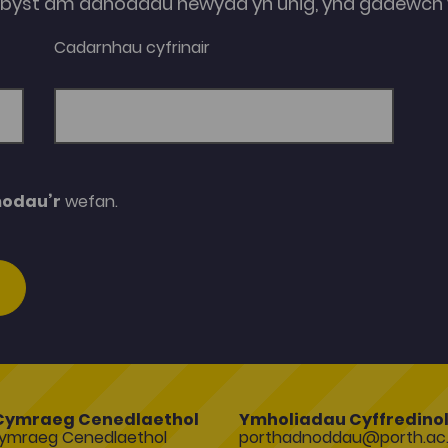
e-byst am adnoddau newydd yn unig, yna gadewch y
Cadarnhau cyfrinair
modau’r
wefan.
Cymraeg Cenedlaethol
Ymholiadau Cyffredino
ymraeg Cenedlaethol
porthadnoddau@porth.ac.