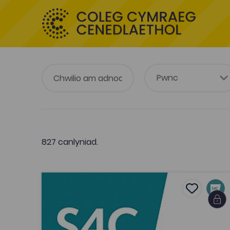
827 canlyniad.
Sleep Furiously (2007)
Add to fa
Add to fav
Sleep Furiously (2007)
Tagiau