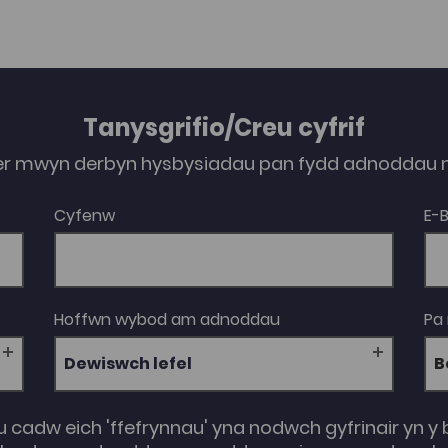
y cyfrolau blaenorol ac adolygu'r
egwyddorion a wneir yma. Ystyrir fod yna
ffurfiau llenyddol cyffredinol mewn sain.
Tanysgrifio/Creu cyfrif
er mwyn derbyn hysbysiadau pan fydd adnoddau n
Cyfenw
E-
Hoffwn wybod am adnoddau
Pa
Dewiswch lefel
u cadw eich 'ffefrynnau' yna nodwch gyfrinair yn y 