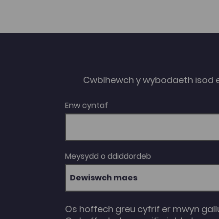
Cwblhewch y wybodaeth isod 
Enw cyntaf
Meysydd o ddiddordeb
Dewiswch maes
Os hoffech greu cyfrif er mwyn gall