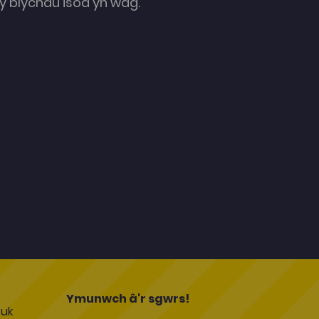
 blychau isod yn wag.
l
Ymunwch â'r sgwrs!
uk