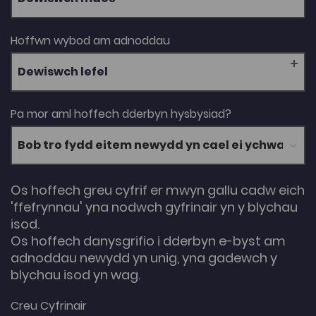
Hoffwn wybod am adnoddau
Dewiswch lefel
Pa mor aml hoffech dderbyn hysbysiad?
Os hoffech greu cyfrif er mwyn gallu cadw eich
'ffefrynnau' yna nodwch gyfrinair yn y blychau
isod.
Os hoffech danysgrifio i dderbyn e-byst am
adnoddau newydd yn unig, yna gadewch y
blychau isod yn wag.
Creu Cyfrinair