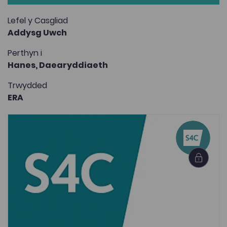
Lefel y Casgliad
Addysg Uwch
Perthyn i
Hanes,
Daearyddiaeth
Trwydded
ERA