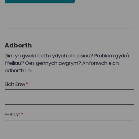
Adborth
Dim yn gweld beth rydych chi eisiau? Problem gyda'r
ffeiliau? Oes gennych awgrym? Anfonwch eich
adborth i ni.
Eich Enw
E-Bost