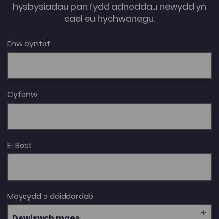
hysbysiadau pan fydd adnoddau newydd yn
cael eu hychwanegu.
Enw cyntaf
Cyfenw
E-Bost
Meysydd o ddiddordeb
Dewiswch maes