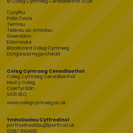
© Coleg Cymraeg Cenedlaethol 2026
Cysylltu
Polisi Cwcis
Termau
Telerau ac Amodau
Gwerddon
Esboniadur
Blackboard Coleg Cymraeg
Datganiad Hygyrchedd
Coleg Cymraeg Cenedlaethol
Coleg Cymraeg Cenedlaethol
Heol y Coleg
Caerfyrddin
SA31 3EQ
www.colegcymraeg.ac.uk
Ymholiadau Cyffredinol
porthadnoddau@porth.ac.uk
01267 610400