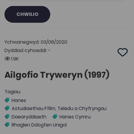
CHWILIO
Ychwanegwyd: 03/06/2020
Dyddiad cyhoeddi: -
Add 
1.9K
Ailgofio Tryweryn (1997)
Tagiau
Hanes
Astudiaethau Ffilm, Teledu a Chyfryngau
Daearyddiaeth
Hanes Cymru
Rhaglen Ddogfen Unigol