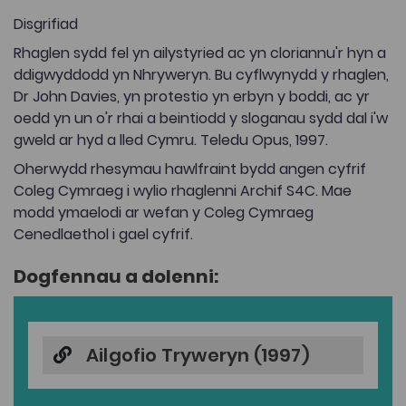
Disgrifiad
Rhaglen sydd fel yn ailystyried ac yn cloriannu'r hyn a
ddigwyddodd yn Nhryweryn. Bu cyflwynydd y rhaglen,
Dr John Davies, yn protestio yn erbyn y boddi, ac yr
oedd yn un o'r rhai a beintiodd y sloganau sydd dal i'w
gweld ar hyd a lled Cymru. Teledu Opus, 1997.
Oherwydd rhesymau hawlfraint bydd angen cyfrif
Coleg Cymraeg i wylio rhaglenni Archif S4C. Mae
modd ymaelodi ar wefan y Coleg Cymraeg
Cenedlaethol i gael cyfrif.
Dogfennau a dolenni:
Ailgofio Tryweryn (1997)