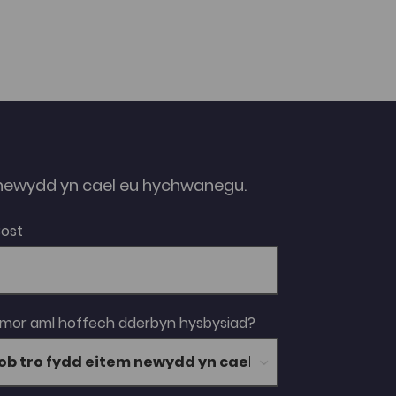
ewydd yn cael eu hychwanegu.
Bost
 mor aml hoffech dderbyn hysbysiad?