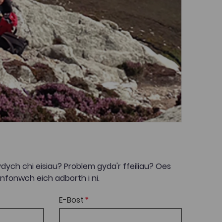
dych chi eisiau? Problem gyda'r ffeiliau? Oes
onwch eich adborth i ni.
E-Bost