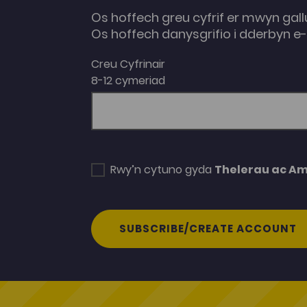
Os hoffech greu cyfrif er mwyn gall
Os hoffech danysgrifio i dderbyn 
Creu Cyfrinair
8-12 cymeriad
Rwy’n cytuno gyda
Thelerau ac A
SUBSCRIBE/CREATE ACCOUNT