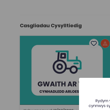
Casgliadau Cysylltiedig
Ynni Adnewyddol - manteision i weithio ar y tir
Add to f
Dyddiad cyhoeddi: 2026
Add to fav
Ynni Adnewyddol - manteision i
weithio ar y tir
Tagiau
Daearyddiaeth
Astudiaethau Busnes
Amaethyddiaeth
Amgylchedd
Cyflwyniad gan Dr Paula Roberts ar sut mae
ynni adnewyddol fod o fudd i ffermwyr a
chymunedau cefn gwlad Cymru. Mae Paula
yn esbonio manteisio ynni solar, hydro, gwynt,
Rydym y
ac ailgylchu er mwyn arbed arian i fusnesau
cynnwys syd
amaethyddol a chreu incwm drwy werthu