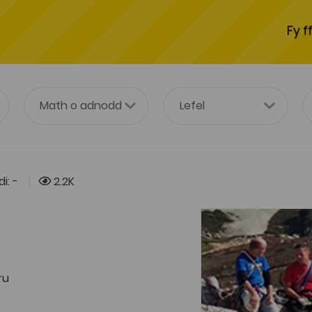
Fy f
i: -
2.2K
ru