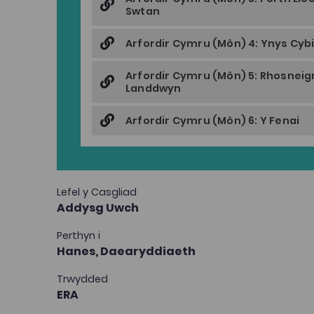
Swtan
Arfordir Cymru (Môn) 4: Ynys Cyb
Arfordir Cymru (Môn) 5: Rhosneigr
Landdwyn
Arfordir Cymru (Môn) 6: Y Fenai
Lefel y Casgliad
Addysg Uwch
Perthyn i
Hanes,
Daearyddiaeth
Trwydded
ERA