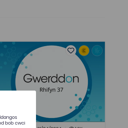
riodi ac ysbïo: teithio arloesol Georges Dufaud o Nevers 
Add to favourites
Dyddiad cyhoeddi: 2024
Add to favourites
Priodi ac ysbïo: teithio arloesol
Georges Dufaud o Nevers i Ferthyr
Tudful ar ddechrau’r bedwaredd
ganrif ar b...
Tagiau
Gwerddon
Adnodd Coleg Cymraeg
Mae’r erthygl hon yn ymdrin â chysylltiadau
personol a diwydiannol y teulu Crawshay ym
Merthyr Tudful â’r teulu Dufaud yn Ffrainc.
 ddangos
Trafodir dyddiaduron taith, nodiadau a
hod bob cwci
llythyron Georges Dufaud a’i fab Achille