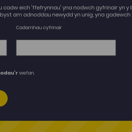
u cadw eich 'ffefrynnau' yna nodwch gyfrinair yn y 
e-byst am adnoddau newydd yn unig, yna gadewch y
Cadarnhau cyfrinair
modau’r
wefan.