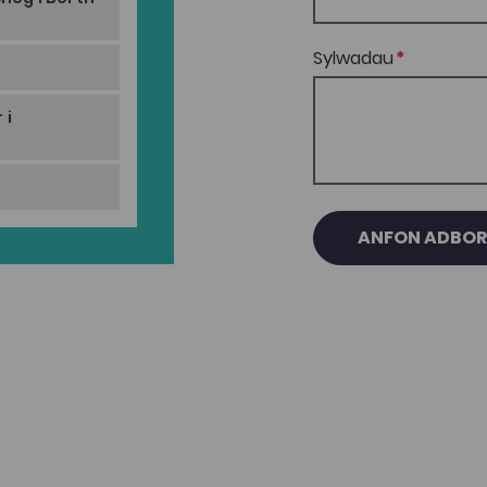
Sylwadau
i
 i
ANFON ADBO