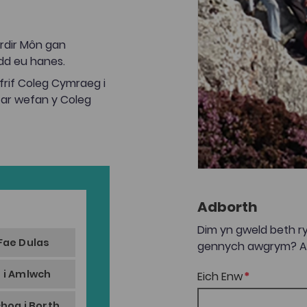
rdir Môn gan
dd eu hanes.
rif Coleg Cymraeg i
 ar wefan y Coleg
Adborth
Dim yn gweld beth ry
Fae Dulas
gennych awgrym? Anf
s i Amlwch
Eich Enw
chog i Borth