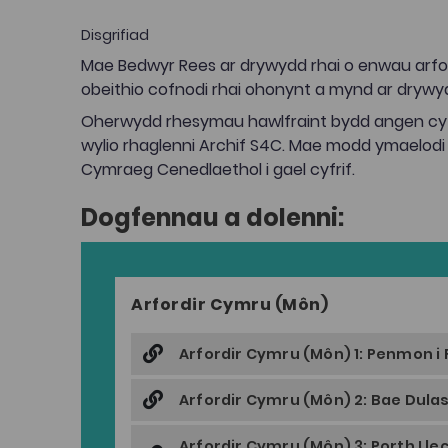
Disgrifiad
Mae Bedwyr Rees ar drywydd rhai o enwau arfo
obeithio cofnodi rhai ohonynt a mynd ar drywy
Oherwydd rhesymau hawlfraint bydd angen cyf
wylio rhaglenni Archif S4C. Mae modd ymaelodi
Cymraeg Cenedlaethol i gael cyfrif.
Dogfennau a dolenni:
Arfordir Cymru (Môn)
Arfordir Cymru (Môn) 1: Penmon i 
Arfordir Cymru (Môn) 2: Bae Dula
Arfordir Cymru (Môn) 3: Porth Lle