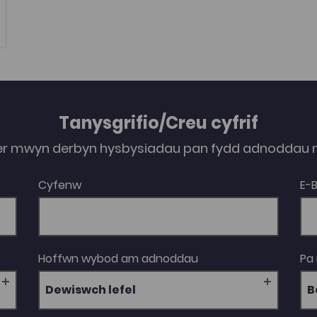
Tanysgrifio/Creu cyfrif
er mwyn derbyn hysbysiadau pan fydd adnoddau n
Cyfenw
E-
Hoffwn wybod am adnoddau
Pa
Dewiswch lefel