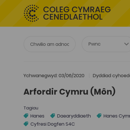
Ychwanegwyd: 03/06/2020
Dyddiad cyhoedd
Arfordir Cymru (Môn)
Tagiau
Hanes
Daearyddiaeth
Hanes Cym
Cyfresi Dogfen S4C