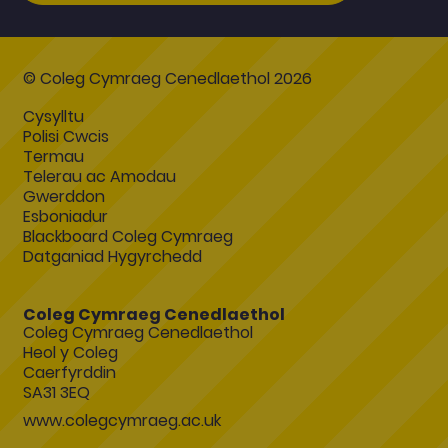
© Coleg Cymraeg Cenedlaethol 2026
Cysylltu
Polisi Cwcis
Termau
Telerau ac Amodau
Gwerddon
Esboniadur
Blackboard Coleg Cymraeg
Datganiad Hygyrchedd
Coleg Cymraeg Cenedlaethol
Coleg Cymraeg Cenedlaethol
Heol y Coleg
Caerfyrddin
SA31 3EQ
www.colegcymraeg.ac.uk