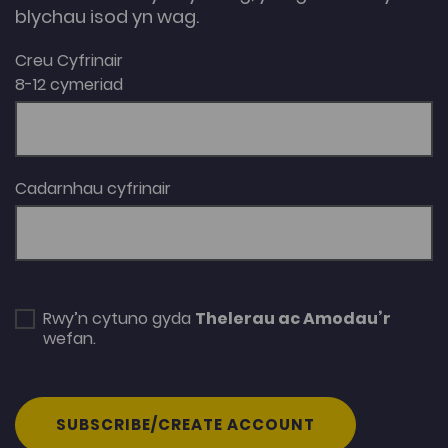
blychau isod yn wag.
Creu Cyfrinair
8-12 cymeriad
Cadarnhau cyfrinair
Rwy’n cytuno gyda
Thelerau ac Amodau’r
wefan.
SUBSCRIBE/CREATE ACCOUNT