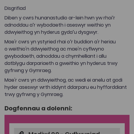
Disgrifiad
Diben y cwrs hunanastudio ar-lein hwn yw rhoi’r
adnoddau a’r wybodaeth i aseswyr weithio yn
ddwyieithog yn hyderus gyda’u dysgwyr.
Mae'r cwrs yn ystyried rhai o’r buddion a'r heriau
o weithio'n ddwyieithog ac mae'n cyflwyno
gwybodaeth, adnoddau a chymhelliant i allu
datblygu darpariaeth a gweithio yn hyderus trwy
gyfrwng y Gymraeg.
Mae'r cwrs yn ddwyieithog, ac wedi ei anelu at godi
hyder aseswyr wrth iddynt ddarparu eu hyfforddiant
trwy gyfrwng y Gymraeg.
Dogfennau a dolenni: