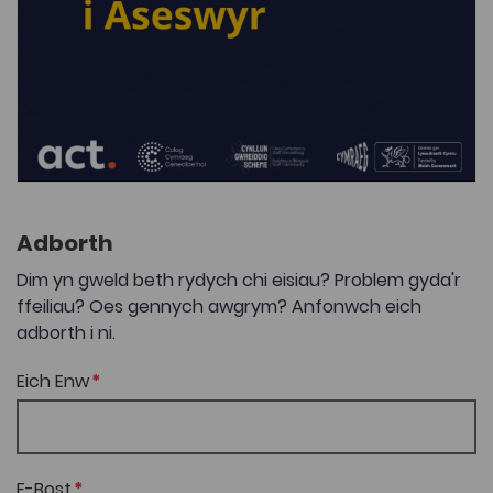
Adborth
Dim yn gweld beth rydych chi eisiau? Problem gyda'r
ffeiliau? Oes gennych awgrym? Anfonwch eich
adborth i ni.
Eich Enw
E-Bost