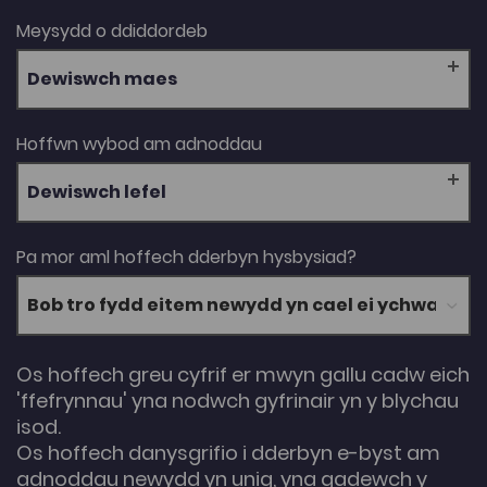
Meysydd o ddiddordeb
Dewiswch maes
Hoffwn wybod am adnoddau
Dewiswch lefel
Pa mor aml hoffech dderbyn hysbysiad?
Os hoffech greu cyfrif er mwyn gallu cadw eich
'ffefrynnau' yna nodwch gyfrinair yn y blychau
isod.
Os hoffech danysgrifio i dderbyn e-byst am
adnoddau newydd yn unig, yna gadewch y