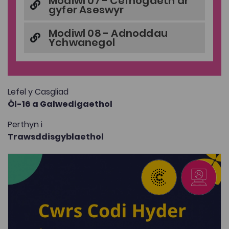
Modiwl 07 - Cefnogaeth ar
gyfer Aseswyr
Modiwl 08 - Adnoddau
Ychwanegol
Lefel y Casgliad
Ôl-16 a Galwedigaethol
Perthyn i
Trawsddisgyblaethol