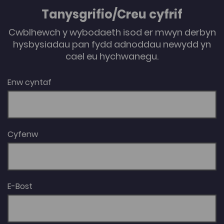
Tanysgrifio/Creu cyfrif
Cwblhewch y wybodaeth isod er mwyn derbyn
hysbysiadau pan fydd adnoddau newydd yn
cael eu hychwanegu.
Enw cyntaf
Cyfenw
E-Bost