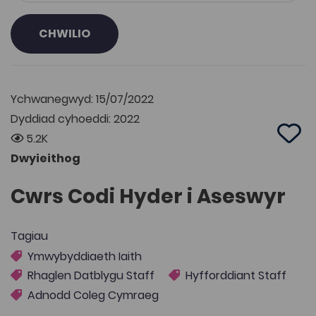
CHWILIO
Ychwanegwyd: 15/07/2022
Dyddiad cyhoeddi: 2022
5.2K
Add 
Dwyieithog
Cwrs Codi Hyder i Aseswyr
Tagiau
Ymwybyddiaeth Iaith
Rhaglen Datblygu Staff
Hyfforddiant Staff
Adnodd Coleg Cymraeg