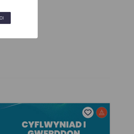
CI
Cyflwyniad i Gwerddon
ites
Add to favourites
Dyddiad cyhoeddi: 2026
s
Add to favourites
Cyflwyniad i Gwerddon