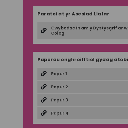
Paratoi at yr Asesiad Llafar
Gwybodaeth am y Dystysgrif ar w
Coleg
Papurau enghreifftiol gydag ateb
Papur 1
Papur 2
Papur 3
Papur 4