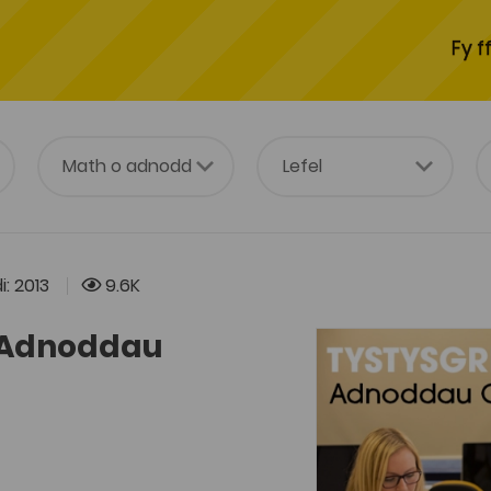
Fy f
: 2013
9.6K
 - Adnoddau