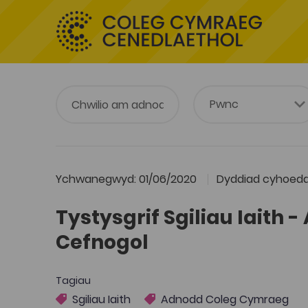
Ychwanegwyd: 01/06/2020
Dyddiad cyhoeddi
Tystysgrif Sgiliau Iaith
Cefnogol
Tagiau
Sgiliau Iaith
Adnodd Coleg Cymraeg