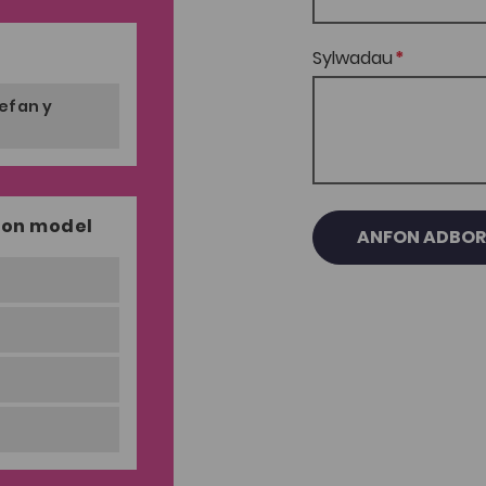
Sylwadau
efan y
ion model
ANFON ADBO