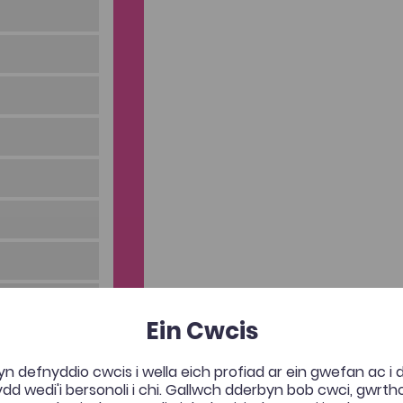
durol megis
?
Ein Cwcis
n defnyddio cwcis i wella eich profiad ar ein gwefan ac i
d wedi'i bersonoli i chi. Gallwch dderbyn bob cwci, gwrt