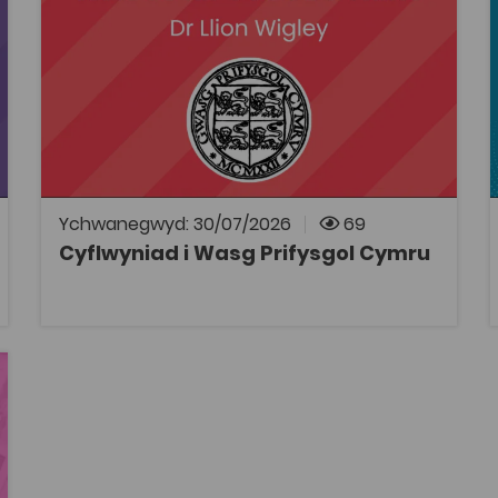
Tagiau
Rhaglen Sgiliau Ymchwil
Rhaglen Datblygu Staff
Cyflwyniad i Wasg Prifysgol Cymru gan Uwch
Olygydd Comisiynu, Cymraeg a Phynciau
Cymreig y wasg, Dr Llion Wigley. Yn y
cyflwyniad hwn, ceir trosolwg o gefndir y
wasg ynghyd â chanllaw manwl i’r broses o
gyflwyno a chyhoeddi cyfrolau.
Ychwanegwyd: 30/07/2026
69
Cyflwyniad i Wasg Prifysgol Cymru
AGOR
avourites
ourites