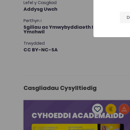
Lefel y Casgliad
Addysg Uwch
D
Perthyn i
Sgiliau ac Ymwybyddiaeth Iaith,
Cymraeg
Ymchwil
Trwydded
CC BY-NC-SA
Casgliadau Cysylltiedig
Cyhoeddi Academaidd
Add to favouri
Dyddiad cyhoeddi: 2026
Add to favourit
Cyhoeddi Academaidd