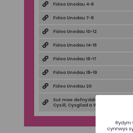
Fideo Unedau 4-6
Fideo Unedau 7-9
Fideo Unedau 10-12
Fideo Unedau 14-15
Fideo Unedau 16-17
Fideo Unedau 18-19
Fideo Unedau 20
Sut mae defnyddio offer cyfrifia
Cysill, Cysgliad a Word i wirio iaith
Rydym y
cynnwys syd