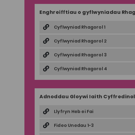
Enghreifftiau o gyflwyniadau Rha
Cyflwyniad Rhagorol 1
Cyflwyniad Rhagorol 2
Cyflwyniad Rhagorol 3
Cyflwyniad Rhagorol 4
Adnoddau Gloywi Iaith Cyffredino
Llyfryn Heb ei Fai
Fideo Unedau 1-3