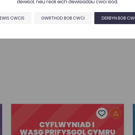
dewisol, neu reoli eich dewisiadau cwci isod.
EWIS CWCIS
GWRTHOD BOB CWCI
DERBYN BOB CW
,
Rhaglen Sgiliau
Cyflwyniad i Wasg Prifysgol Cymru
tes
Add to favour
Dyddiad cyhoeddi: 2026
es
Add to favourite
Cyflwyniad i Wasg Prifysgol Cymru