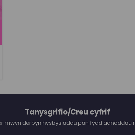
Tanysgrifio/Creu cyfrif
er mwyn derbyn hysbysiadau pan fydd adnoddau n