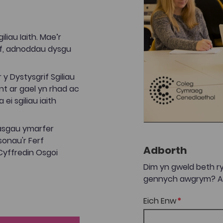
iau Iaith. Mae’r
f, adnoddau dysgu
 Dystysgrif Sgiliau
nt ar gael yn rhad ac
i sgiliau iaith
asgau ymarfer
sonau'r Ferf
Adborth
Cyffredin Osgoi
Dim yn gweld beth ry
gennych awgrym? Anf
Eich Enw