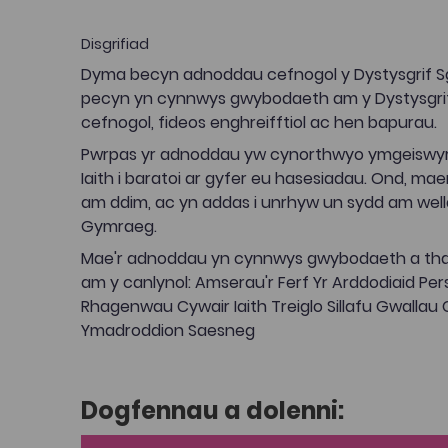
Disgrifiad
Dyma becyn adnoddau cefnogol y Dystysgrif Sgil
pecyn yn cynnwys gwybodaeth am y Dystysgri
cefnogol, fideos enghreifftiol ac hen bapurau.
Pwrpas yr adnoddau yw cynorthwyo ymgeiswyr y
Iaith i baratoi ar gyfer eu hasesiadau. Ond, mae
am ddim, ac yn addas i unrhyw un sydd am wella e
Gymraeg.
Mae'r adnoddau yn cynnwys gwybodaeth a th
am y canlynol: Amserau'r Ferf Yr Arddodiaid Per
Rhagenwau Cywair Iaith Treiglo Sillafu Gwallau 
Ymadroddion Saesneg
Dogfennau a dolenni: