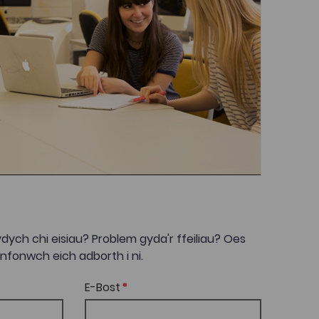
dych chi eisiau? Problem gyda'r ffeiliau? Oes
onwch eich adborth i ni.
E-Bost