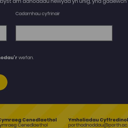
e-byst am adnoddau newydd yn unig, yna gadewch y
Cadarnhau cyfrinair
modau’r
wefan.
Cymraeg Cenedlaethol
Ymholiadau Cyffredino
ymraeg Cenedlaethol
porthadnoddau@porth.ac.