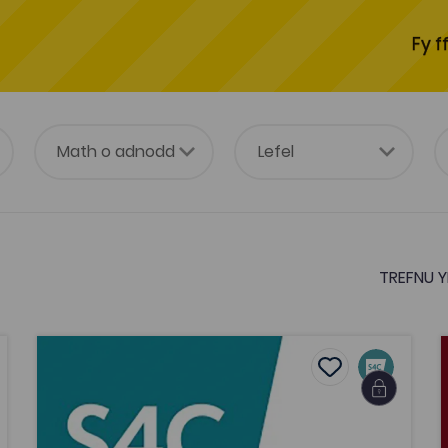
Fy f
TREFNU Y
Her yr Hinsawdd
H
vourites
Add to favouri
ourites
Add to favourite
Her yr Hinsawdd
Tagiau