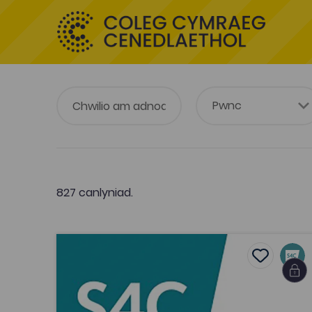
827 canlyniad.
Henry Richard: Yr Apostol Heddwch (2013)
Add to fa
Add to fav
Henry Richard: Yr Apostol Heddwch
(2013)