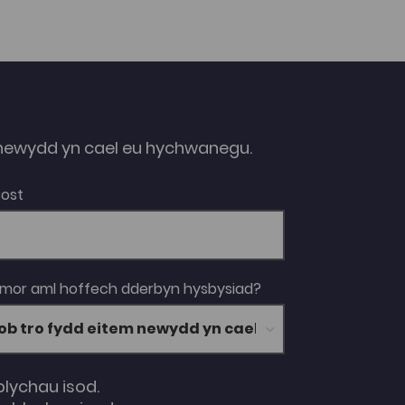
ewydd yn cael eu hychwanegu.
Bost
 mor aml hoffech dderbyn hysbysiad?
blychau isod.