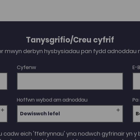
Tanysgrifio/Creu cyfrif
er mwyn derbyn hysbysiadau pan fydd adnoddau n
Cyfenw
E-
Hoffwn wybod am adnoddau
Pa
Dewiswch lefel
u cadw eich 'ffefrynnau' yna nodwch gyfrinair yn y 