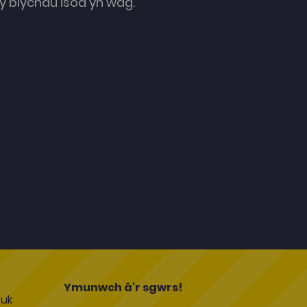
 blychau isod yn wag.
l
Ymunwch â'r sgwrs!
uk