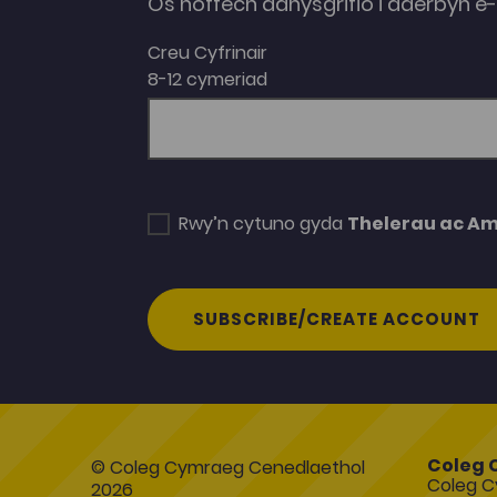
Os hoffech danysgrifio i dderbyn 
Creu Cyfrinair
8-12 cymeriad
Rwy’n cytuno gyda
Thelerau ac A
SUBSCRIBE/CREATE ACCOUNT
Coleg 
© Coleg Cymraeg Cenedlaethol
Coleg C
2026