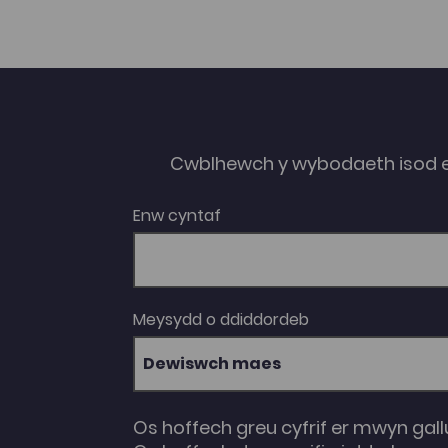
Cwblhewch y wybodaeth isod 
Enw cyntaf
Meysydd o ddiddordeb
Dewiswch maes
Os hoffech greu cyfrif er mwyn gall