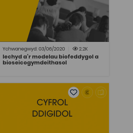
Iechyd
Adnodd Coleg Cymraeg
Cyfres o glipiau fideo sy'n cael eu defnyddio
ar y modiwl Iechyd a’r modelau biofeddygol a
bioseicogymdeithasol (MED16001), Ysgol
Gwyddorau Gofal Iechyd, Prifysgol Bangor.
Ychwanegwyd: 03/06/2020
2.2K
Iechyd a’r modelau biofeddygol a
bioseicogymdeithasol
AGOR
'r Lleuad a Thu Hwnt – Eirwen Gwynn
tes
Add to favourites
Dyddiad cyhoeddi: 2013
s
Add to favourites
I'r Lleuad a Thu Hwnt – Eirwen Gwynn
Tagiau
Ffiseg
DECHE
Adnodd Coleg Cymraeg