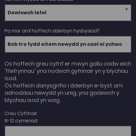
Dewiswch lefel
Pa mor aml hoffech dderbyn hysbysiad?
Os hoffech greu cyfrif er mwyn gallu cadw eich
'ffefrynnau' yna nodwch gyfrinair yn y blychau
isod.
Os hoffech danysgrifio i dderbyn e-byst am
adnoddau newydd yn unig, yna gadewch y
blychau isod yn wag.
Creu Cyfrinair
8-12 cymeriad