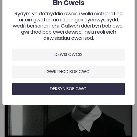
Ein Cwcis
Coleg Cymraeg i wylio rhaglenni Archif S4C. Mae modd
ymaelodi ar wefan y Coleg Cymraeg Cenedlaethol i
Rydym yn defnyddio cwcis i wella eich profiad
gael cyfrif.
Ychwanegwyd: 03/06/2020
2.1K
ar ein gwefan ac i ddangos cynnwys sydd
wedi'i bersonoli i chi. Gallwch dderbyn bob cwci,
I'r Gad: Hanes Cymdeithas yr Iaith
gwrthod bob cwci dewisol, neu reoli eich
AGOR
Gymraeg (2003)
dewisiadau cwci isod.
Ymadawiad Arthur (1994)
DEWIS CWCIS
Add to favou
Add to favo
GWRTHOD BOB CWCI
Ymadawiad Arthur (1994)
2.6K
DERBYN BOB CWCI
Tagiau
Astudiaethau Ffilm, Teledu a Chyfryngau
Cymraeg
Ffilm
Teledu a Chyfryngau
Drama a Pherfformio
Astudiaethau Ffilm
Ffilmiau a Dramau Unigol S4C
Wedi ei seilio yn y flwyddyn 2096 mae'r ffilm yn dilyn
hanes, neu'n hytrach strach, Cymry'r dyfodol i