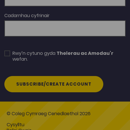
Cadarnhau cyfrinair
Rwy’n cytuno gyda
Thelerau ac Amodau’r
wefan.
SUBSCRIBE/CREATE ACCOUNT
© Coleg Cymraeg Cenedlaethol 2026
Cysylltu