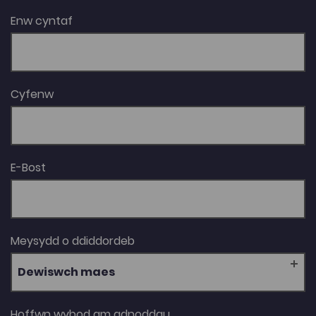
Enw cyntaf
Cyfenw
E-Bost
Meysydd o ddiddordeb
Dewiswch maes
Hoffwn wybod am adnoddau