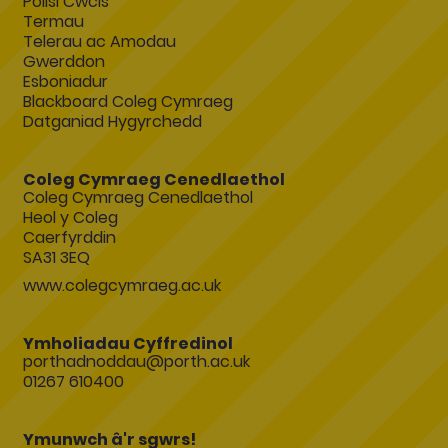
Polisi Cwcis
Termau
Telerau ac Amodau
Gwerddon
Esboniadur
Blackboard Coleg Cymraeg
Datganiad Hygyrchedd
Coleg Cymraeg Cenedlaethol
Coleg Cymraeg Cenedlaethol
Heol y Coleg
Caerfyrddin
SA31 3EQ
www.colegcymraeg.ac.uk
Ymholiadau Cyffredinol
porthadnoddau@porth.ac.uk
01267 610400
Ymunwch â'r sgwrs!