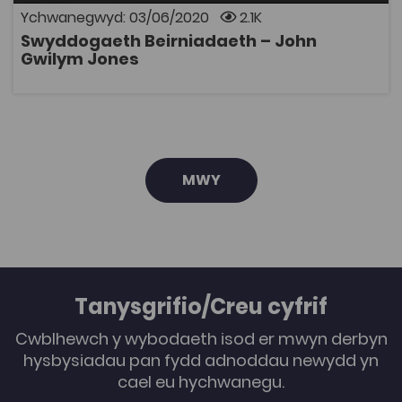
peth yn sicr, y bydd enw Hedd Wyn yn parhau i atsain
Ychwanegwyd: 03/06/2020
2.1K
ar hyd yr oesau. Oherwydd rhesymau hawlfraint bydd
Swyddogaeth Beirniadaeth – John
angen cyfrif Coleg Cymraeg i wylio rhaglenni Archif
AGOR
Gwilym Jones
S4C. Mae modd ymaelodi ar wefan y Coleg Cymraeg
Cenedlaethol i gael cyfrif.
MWY
Tanysgrifio/Creu cyfrif
Cwblhewch y wybodaeth isod er mwyn derbyn
hysbysiadau pan fydd adnoddau newydd yn
cael eu hychwanegu.