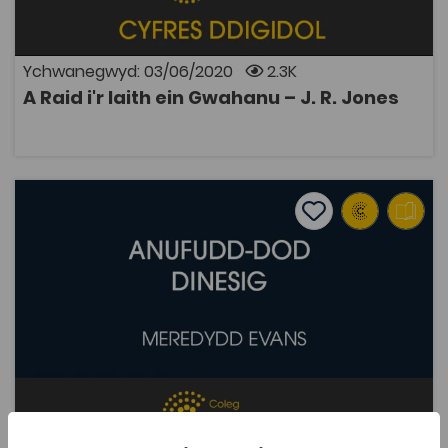
danseilio'r iaith Gymraeg ei hun. Cyhoeddwyd hefyd
fel rhan o gyfrol
Ychwanegwyd: 03/06/2020
2.3K
A Raid i'r Iaith ein Gwahanu – J. R. Jones
AGOR
Anufudd-dod Dinesig – Meredydd Evans
Add to favourite
Dyddiad cyhoeddi: 1993
Add to favourites
Anufudd-dod Dinesig – Meredydd Evans
2K
Tagiau
Athroniaeth
Gwleidyddiaeth
Cymdeithaseg a Pholisi Cymdeithasol
DECHE
Adnodd Coleg Cymraeg
Darlith yn trafod amodau moesol gweithredu
anghyfreithlon, neu anufudd-dod dinesig, dros yr iaith