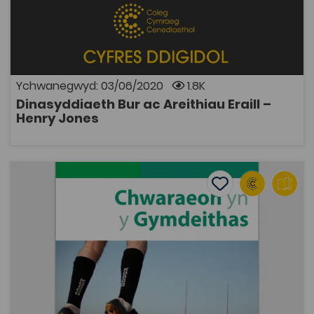
Tair darlith a draddodwyd i chwarelwyr gogledd Cymru
gan Syr Henry Jones ar droad yr ugeinfed ganrif, yn
trafod hawliau'r gweithiwr a'i le mewn cymdeithas.
Ychwanegwyd: 03/06/2020
1.8K
Dinasyddiaeth Bur ac Areithiau Eraill –
AGOR
Henry Jones
Chwaraeon yn y Gymdeithas – Dr Hywel Iorwerth a Dr 
Add to favourite
Add to favourites
Chwaraeon yn y Gymdeithas – Dr Hywel
Iorwerth a Dr Carwyn Jones
1.9K
Tagiau
Athroniaeth
Chwaraeon
Cymdeithaseg a Pholisi Cymdeithasol