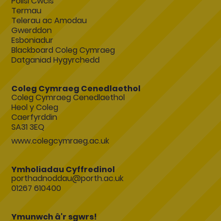
Polisi Cwcis
Termau
Telerau ac Amodau
Gwerddon
Esboniadur
Blackboard Coleg Cymraeg
Datganiad Hygyrchedd
Coleg Cymraeg Cenedlaethol
Coleg Cymraeg Cenedlaethol
Heol y Coleg
Caerfyrddin
SA31 3EQ
www.colegcymraeg.ac.uk
Ymholiadau Cyffredinol
porthadnoddau@porth.ac.uk
01267 610400
Ymunwch â'r sgwrs!