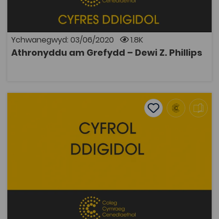
bodolaeth Duw. Trafodir natur yr iaith a geir mewn
credoau crefyddol a'n dealltwriaeth ohoni a thrafodir
theorïau ynglŷn â thragwyddoldeb.
Ychwanegwyd: 03/06/2020
1.8K
Athronyddu am Grefydd – Dewi Z. Phillips
AGOR
A Raid i'r Iaith ein Gwahanu – J. R. Jones
Add to favourite
Dyddiad cyhoeddi: 2013
Add to favourites
A Raid i'r Iaith ein Gwahanu – J. R. Jones
2.3K
Tagiau
Athroniaeth
Hanes
Gwleidyddiaeth
DECHE
Adnodd Coleg Cymraeg
Araith o'r 1960au gan yr athronydd Cymreig J. R. Jones,
am yr hollt rhwng y rhai sy'n siarad Cymraeg a'r di-
Gymraeg yng Nghymru a sut mae cau'r bwlch heb