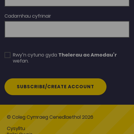
Cadarnhau cyfrinair
Rwy’n cytuno gyda
Thelerau ac Amodau’r
wefan.
SUBSCRIBE/CREATE ACCOUNT
© Coleg Cymraeg Cenedlaethol 2026
Cysylltu