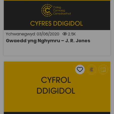
Casgliad o ysgrifau gan yr athronydd J. R. Jones yn
trafod parhad yr iaith Gymraeg a hunaniaeth Gymreig
yn wyneb Prydeiniad y gymdeithas, yr Arwisgiad a
dadfeiliad crefydd.
Ychwanegwyd: 03/06/2020
2.5K
Gwaedd yng Nghymru – J. R. Jones
AGOR
Dinasyddiaeth Bur ac Areithiau Eraill – Henry Jones
Add to favourite
Dyddiad cyhoeddi: 2013
Add to favourites
Dinasyddiaeth Bur ac Areithiau Eraill – Henry
Jones
1.8K
Tagiau
Athroniaeth
Hanes
DECHE
Adnodd Coleg Cymraeg