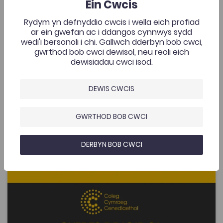
Gymraeg. Dyma Ddarlith Goffa J. R. Jones, 1993.
Ein Cwcis
Rydym yn defnyddio cwcis i wella eich profiad
Ychwanegwyd: 03/06/2020
2K
ar ein gwefan ac i ddangos cynnwys sydd
wedi'i bersonoli i chi. Gallwch dderbyn bob cwci,
Anufudd-dod Dinesig – Meredydd Evans
gwrthod bob cwci dewisol, neu reoli eich
AGOR
dewisiadau cwci isod.
Areithiau Eisteddfod Aberafan – J. R. Jones (gol.)
DEWIS CWCIS
Add to favourite
Dyddiad cyhoeddi: 2014
Add to favourites
GWRTHOD BOB CWCI
Areithiau Eisteddfod Aberafan – J. R. Jones
(gol.)
1.8K
DERBYN BOB CWCI
Tagiau
Athroniaeth
Gwleidyddiaeth
Cymdeithaseg a Pholisi Cymdeithasol
DECHE
Adnodd Coleg Cymraeg
Casgliad o bedair araith gan J. R. Jones, Siôn Daniel,
Emyr Llywelyn ac Alwyn D. Rees a draddodwyd yn