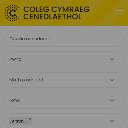
×
Athroniaeth