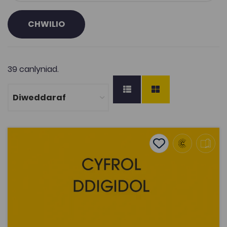
CHWILIO
39 canlyniad.
Gwaedd yng Nghymru – J. R. Jones
Add to favourite
Dyddiad cyhoeddi: 2013
Add to favourites
Gwaedd yng Nghymru – J. R. Jones
2.5K
Tagiau
Athroniaeth
Hanes
Gwleidyddiaeth
DECHE
Adnodd Coleg Cymraeg