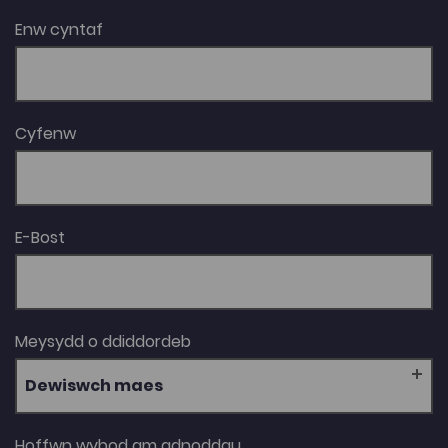
Enw cyntaf
Cyfenw
E-Bost
Meysydd o ddiddordeb
Dewiswch maes
Hoffwn wybod am adnoddau