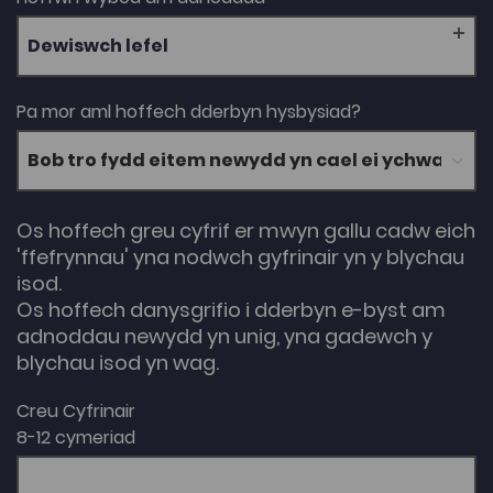
Dewiswch lefel
Pa mor aml hoffech dderbyn hysbysiad?
Os hoffech greu cyfrif er mwyn gallu cadw eich
'ffefrynnau' yna nodwch gyfrinair yn y blychau
isod.
Os hoffech danysgrifio i dderbyn e-byst am
adnoddau newydd yn unig, yna gadewch y
blychau isod yn wag.
Creu Cyfrinair
8-12 cymeriad