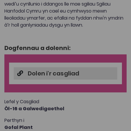
wedi’u cynllunio i ddangos lle mae sgiliau Sgiliau
Hanfodol Cymru yn cael eu cymhwyso mewn
lleoliadau ymarfer, ac efallai na fyddan nhw'n ymdrin
â’r holl ganlyniadau dysgu yn llawn.
Dogfennau a dolenni:
Dolen i'r casgliad
Lefel y Casgliad
Ôl-16 a Galwedigaethol
Perthyn i
Gofal Plant