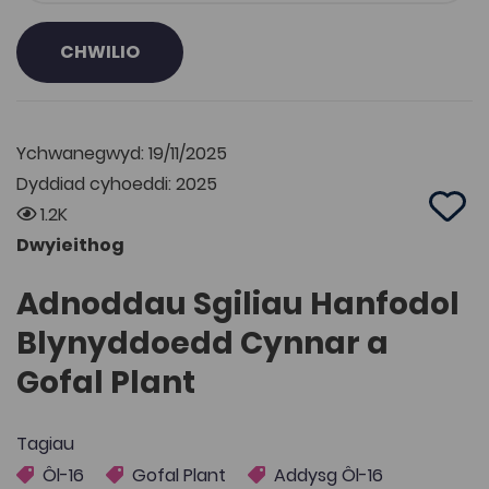
CHWILIO
Ychwanegwyd: 19/11/2025
Dyddiad cyhoeddi: 2025
1.2K
Add 
Dwyieithog
Adnoddau Sgiliau Hanfodol
Blynyddoedd Cynnar a
Gofal Plant
Tagiau
Ôl-16
Gofal Plant
Addysg Ôl-16