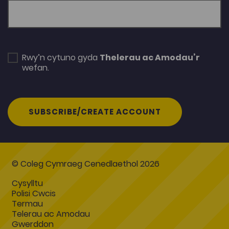
Rwy’n cytuno gyda
Thelerau ac Amodau’r
wefan.
SUBSCRIBE/CREATE ACCOUNT
© Coleg Cymraeg Cenedlaethol 2026
Cysylltu
Polisi Cwcis
Termau
Telerau ac Amodau
Gwerddon