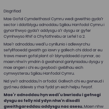
Disgrifiad
Mae Gofal Cymdeithasol Cymru wedi gweithio gyda’r
sector i ddatblygu adnoddau Sgiliau Hanfodol Cymru i
gynorthwyo gyda’r addysgu a’r dysgu ar gyfer
Cymhwyso Rhif a Chyfathrebu ar Lefel 1 a 2.
Mae’r adnoddau wedi’u cynllunio i adlewyrchu
sefyllfaoedd gwaith go iawn y gallech chi ddod ar eu
traws mewn gofal plant a'r blynyddoedd cynnar, ac
maen nhw'n ymdrin â gwahanol ganlyniadau dysgu y
mae angen i chi eu gwybod i gwblhau eich
cymwysterau Sgiliau Hanfodol Cymru.
Nid yw’r adnoddau’n orfodol. Gallwch chi eu gwneud i
gyd neu ddewis y rhai fydd yn eich helpu fwyaf.
Mae’r adnoddau hyn wedi’u bwriadu i gefnogi
dysgu ac felly nid ydyn nhw'n disodli
gweithgareddau addysgu nac asesu.
Maen nhw