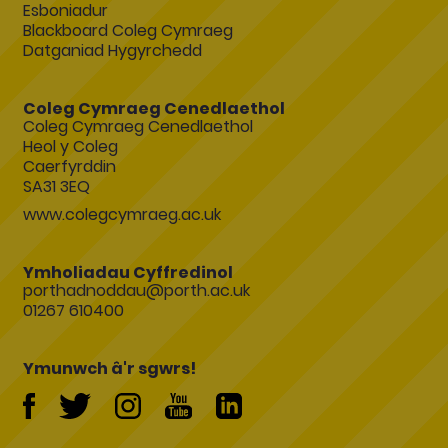
Esboniadur
Blackboard Coleg Cymraeg
Datganiad Hygyrchedd
Coleg Cymraeg Cenedlaethol
Coleg Cymraeg Cenedlaethol
Heol y Coleg
Caerfyrddin
SA31 3EQ
www.colegcymraeg.ac.uk
Ymholiadau Cyffredinol
porthadnoddau@porth.ac.uk
01267 610400
Ymunwch â'r sgwrs!