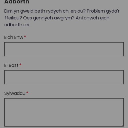
Adborth
Dim yn gweld beth rydych chi eisiau? Problem gyda'r
ffeiliau? Oes gennych awgrym? Anfonwch eich
adborth i ni.
Eich Enw
E-Bost
Sylwadau