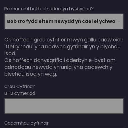
Pa mor aml hoffech dderbyn hysbysiad?
Os hoffech greu cyfrif er mwyn gallu cadw eich
'ffefrynnau' yna nodwch gyfrinair yn y blychau
isod.
Os hoffech danysgrifio i dderbyn e-byst am
adnoddau newydd yn unig, yna gadewch y
blychau isod yn wag.
Creu Cyfrinair
8-12 cymeriad
Cadarnhau cyfrinair