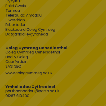
Cysylltu
Polisi Cwcis
Termau
Telerau ac Amodau
Gwerddon
Esboniadur
Blackboard Coleg Cymraeg
Datganiad Hygyrchedd
Coleg Cymraeg Cenedlaethol
Coleg Cymraeg Cenedlaethol
Heol y Coleg
Caerfyrddin
SA31 3EQ
www.colegcymraeg.ac.uk
Ymholiadau Cyffredinol
porthadnoddau@porth.ac.uk
01267 610400