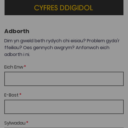
Adborth
Dim yn gweld beth rydych chi eisiau? Problem gyda'r
ffeiliau? Oes gennych awgrym? Anfonwch eich
adborth i ni.
Eich Enw
E-Bost
Sylwadau