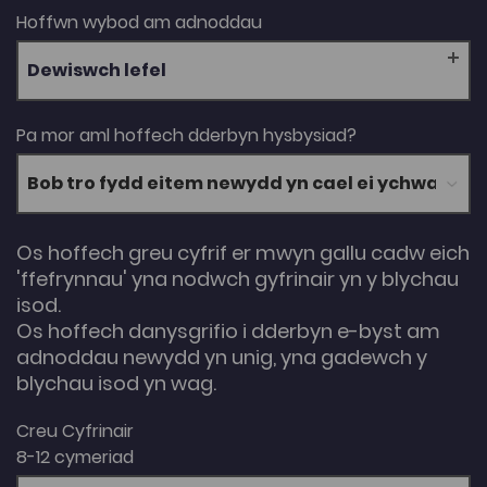
Hoffwn wybod am adnoddau
Dewiswch lefel
Pa mor aml hoffech dderbyn hysbysiad?
Os hoffech greu cyfrif er mwyn gallu cadw eich
'ffefrynnau' yna nodwch gyfrinair yn y blychau
isod.
Os hoffech danysgrifio i dderbyn e-byst am
adnoddau newydd yn unig, yna gadewch y
blychau isod yn wag.
Creu Cyfrinair
8-12 cymeriad