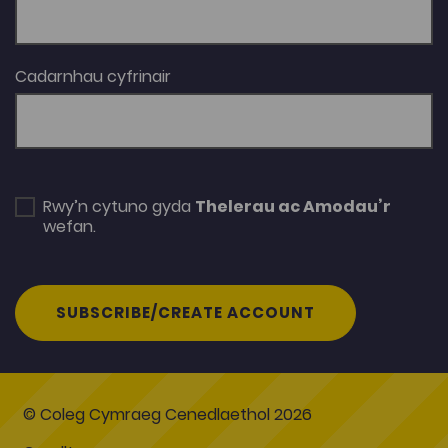
Cadarnhau cyfrinair
Rwy’n cytuno gyda
Thelerau ac Amodau’r
wefan.
SUBSCRIBE/CREATE ACCOUNT
© Coleg Cymraeg Cenedlaethol 2026