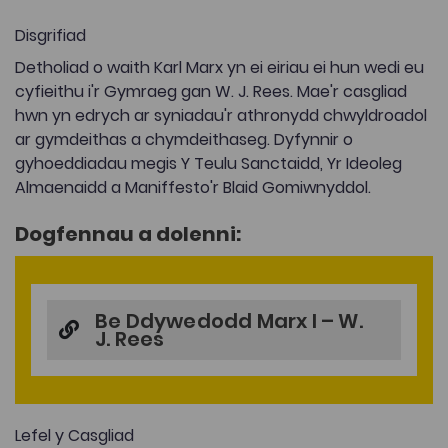
Disgrifiad
Detholiad o waith Karl Marx yn ei eiriau ei hun wedi eu
cyfieithu i'r Gymraeg gan W. J. Rees. Mae'r casgliad
hwn yn edrych ar syniadau'r athronydd chwyldroadol
ar gymdeithas a chymdeithaseg. Dyfynnir o
gyhoeddiadau megis Y Teulu Sanctaidd, Yr Ideoleg
Almaenaidd a Maniffesto'r Blaid Gomiwnyddol.
Dogfennau a dolenni:
Be Ddywedodd Marx I – W.
J. Rees
Lefel y Casgliad