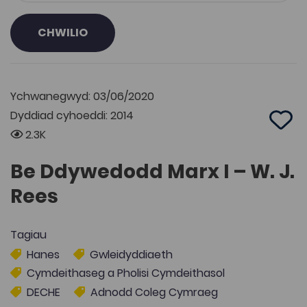
CHWILIO
Ychwanegwyd: 03/06/2020
Dyddiad cyhoeddi: 2014
Add 
2.3K
Be Ddywedodd Marx I – W. J.
Rees
Tagiau
Hanes
Gwleidyddiaeth
Cymdeithaseg a Pholisi Cymdeithasol
DECHE
Adnodd Coleg Cymraeg