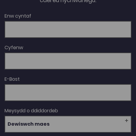
cael eu hychwanegu.
Enw cyntaf
Cyfenw
E-Bost
Meysydd o ddiddordeb
Dewiswch maes