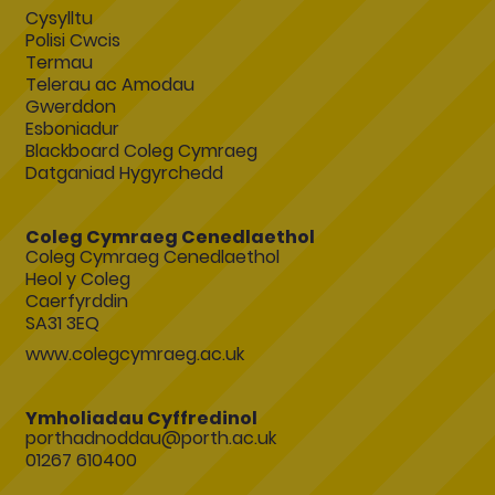
Cysylltu
Polisi Cwcis
Termau
Telerau ac Amodau
Gwerddon
Esboniadur
Blackboard Coleg Cymraeg
Datganiad Hygyrchedd
Coleg Cymraeg Cenedlaethol
Coleg Cymraeg Cenedlaethol
Heol y Coleg
Caerfyrddin
SA31 3EQ
www.colegcymraeg.ac.uk
Ymholiadau Cyffredinol
porthadnoddau@porth.ac.uk
01267 610400