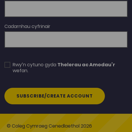
Cadarnhau cyfrinair
Rwy’n cytuno gyda
Thelerau ac Amodau’r
wefan.
SUBSCRIBE/CREATE ACCOUNT
© Coleg Cymraeg Cenedlaethol 2026