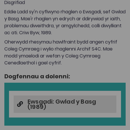
Disgrifiad
Eddie Ladd sy'n cyflwyno rhaglen o Ewsgadi, sef Gwlad
y Basg. Mae'r rhaglen yn edrych ar ddirywiad yr iaith,
problemau diweithdra, yr amgylchedd, colli diwylliant
ac ati. Criw Byw, 1989.
Oherwydd rhesymau hawlfraint bydd angen cyfrif
Coleg Cymraeg i wylio rhaglenni Archif S4C. Mae
modd ymaelodi ar wefan y Coleg Cymraeg
Cenedlaethol i gael cyfrif.
Dogfennau a dolenni:
Ewsgadi: Gwlad y Basg
(1989)