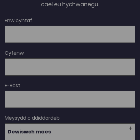
cael eu hychwanegu.
Enw cyntaf
Cyfenw
E-Bost
Meysydd o ddiddordeb
Dewiswch maes