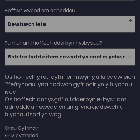
Hoffwn wybod am adnoddau
Dewiswch lefel
Pa mor aml hoffech dderbyn hysbysiad?
Os hoffech greu cyfrif er mwyn gallu cadw eich
'ffefrynnau' yna nodwch gyfrinair yn y blychau
isod.
Os hoffech danysgrifio i dderbyn e-byst am
adnoddau newydd yn unig, yna gadewch y
blychau isod yn wag.
Creu Cyfrinair
8-12 cymeriad