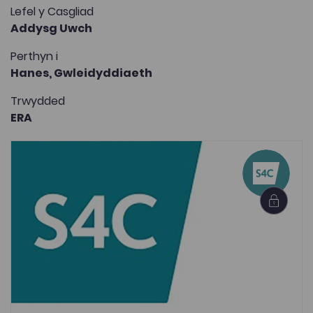
Lefel y Casgliad
Addysg Uwch
Perthyn i
Hanes,
Gwleidyddiaeth
Trwydded
ERA