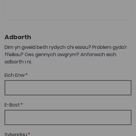
Adborth
Dim yn gweld beth rydych chi eisiau? Problem gyda'r
ffeiliau? Oes gennych awgrym? Anfonwch eich
adborth i ni.
Eich Enw
E-Bost
Sylwadau