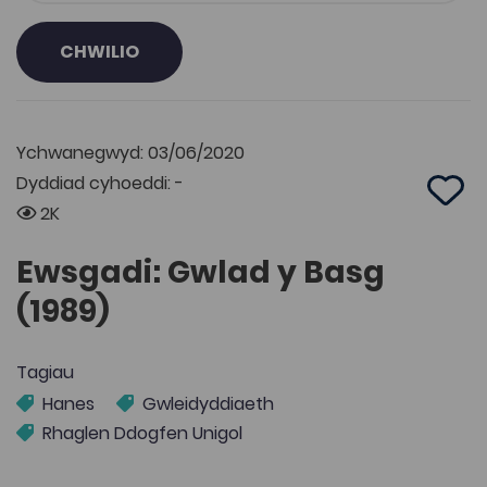
CHWILIO
Ychwanegwyd: 03/06/2020
Dyddiad cyhoeddi: -
Add 
2K
Ewsgadi: Gwlad y Basg
(1989)
Tagiau
Hanes
Gwleidyddiaeth
Rhaglen Ddogfen Unigol