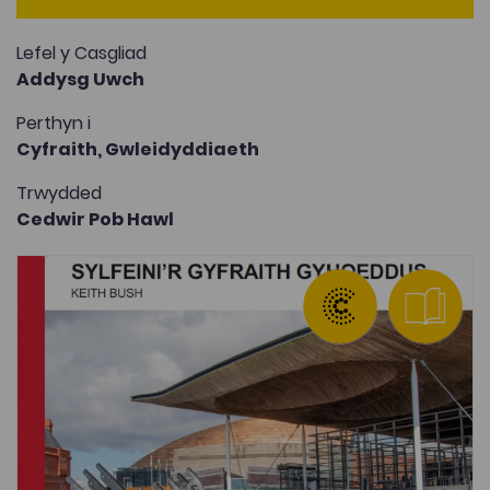
Lefel y Casgliad
Addysg Uwch
Perthyn i
Cyfraith,
Gwleidyddiaeth
Trwydded
Cedwir Pob Hawl