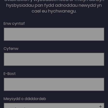
gosod hanes y gwladychu Cymreig yn gonglfaen ar
hysbysiadau pan fydd adnoddau newydd yn
gyfer sefydlu’r dalaith, gan roi rôl hegemonaidd i’r
cael eu hychwanegu.
hanes hwn. Awdur: Guillermo Williams
Enw cyntaf
Cyfenw
E-Bost
Meysydd o ddiddordeb