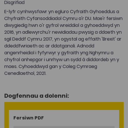
Disgrifiad
E-lyfr cynhwysfawr yn egluro Cyfraith Gyhoeddus a
Chyfraith Cyfansoddiadol Cymru a'r DU. Mae'r fersiwn
diwygiedig hwn o'r gyfrol wreiddiol a gyhoeddwyd yn
2016, yn adlewyrchu'r newidiadau pwysig a ddaeth yn
sgil Deddf Cymru 2017, yn ogystal ag effaith 'Brexit' ar
ddeddfwriaeth ac ar ddatganoli. Adnodd
angenrheidiol i fyfyrwyr y gyfraith yng Nghymru a
chyfrol anhepgor i unrhyw un sydd â diddordeb yn y
maes. Cyhoeddwyd gan y Coleg Cymraeg
Cenedlaethol, 2021.
Dogfennau a dolenni:
Fersiwn PDF