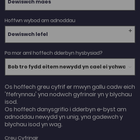
Dewiswch maes
Hoffwn wybod am adnoddau
Dewiswch lefel
Pa mor aml hoffech dderbyn hysbysiad?
Os hoffech greu cyfrif er mwyn gallu cadw eich
'ffefrynnau' yna nodwch gyfrinair yn y blychau
isod.
Os hoffech danysgrifio i dderbyn e-byst am
adnoddau newydd yn unig, yna gadewch y
blychau isod yn wag.
Creu Cyfrinair