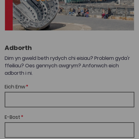
Adborth
Dim yn gweld beth rydych chi eisiau? Problem gyda'r
ffeiliau? Oes gennych awgrym? Anfonwch eich
adborth i ni.
Eich Enw
E-Bost