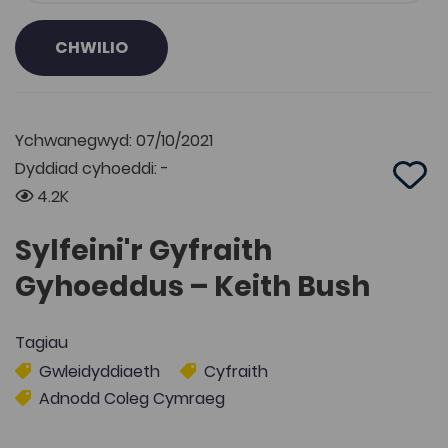
CHWILIO
Ychwanegwyd: 07/10/2021
Dyddiad cyhoeddi: -
Add 
4.2K
Sylfeini'r Gyfraith
Gyhoeddus – Keith Bush
Tagiau
Gwleidyddiaeth
Cyfraith
Adnodd Coleg Cymraeg