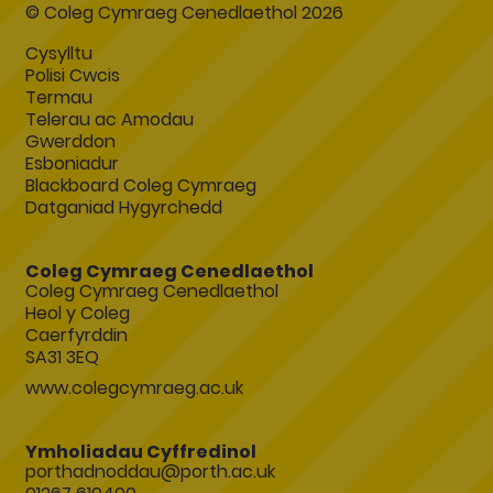
© Coleg Cymraeg Cenedlaethol 2026
Cysylltu
Polisi Cwcis
Termau
Telerau ac Amodau
Gwerddon
Esboniadur
Blackboard Coleg Cymraeg
Datganiad Hygyrchedd
Coleg Cymraeg Cenedlaethol
Coleg Cymraeg Cenedlaethol
Heol y Coleg
Caerfyrddin
SA31 3EQ
www.colegcymraeg.ac.uk
Ymholiadau Cyffredinol
porthadnoddau@porth.ac.uk