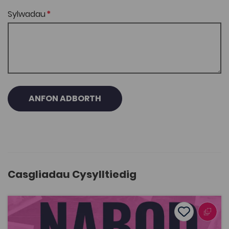
Sylwadau
ANFON ADBORTH
Casgliadau Cysylltiedig
Nabod Stori
Add to favo
Dyddiad cyhoeddi: 2026
Add to favo