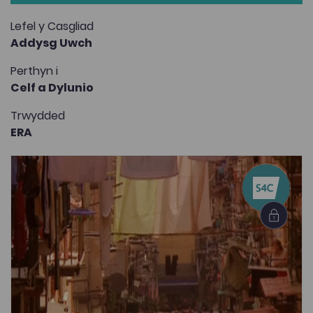
Lefel y Casgliad
Addysg Uwch
Perthyn i
Celf a Dylunio
Trwydded
ERA