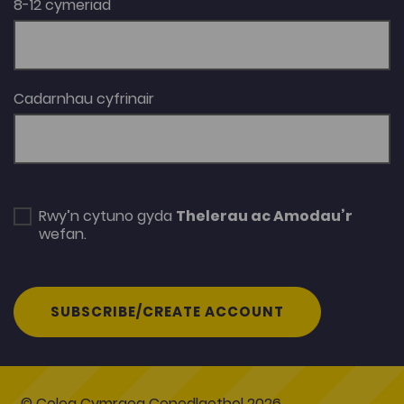
8-12 cymeriad
Cadarnhau cyfrinair
Rwy’n cytuno gyda
Thelerau ac Amodau’r
wefan.
SUBSCRIBE/CREATE ACCOUNT
© Coleg Cymraeg Cenedlaethol 2026