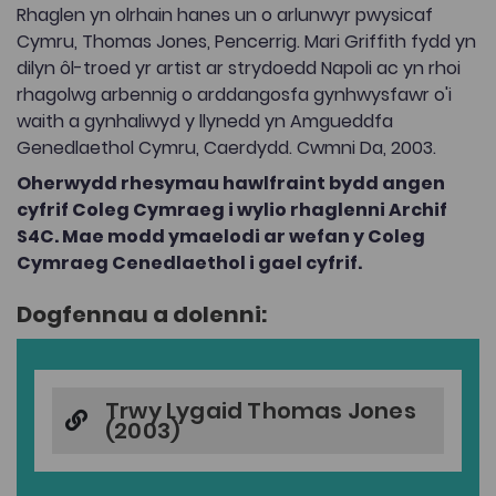
Rhaglen yn olrhain hanes un o arlunwyr pwysicaf
Cymru, Thomas Jones, Pencerrig. Mari Griffith fydd yn
dilyn ôl-troed yr artist ar strydoedd Napoli ac yn rhoi
rhagolwg arbennig o arddangosfa gynhwysfawr o'i
waith a gynhaliwyd y llynedd yn Amgueddfa
Genedlaethol Cymru, Caerdydd. Cwmni Da, 2003.
Oherwydd rhesymau hawlfraint bydd angen
cyfrif Coleg Cymraeg i wylio rhaglenni Archif
S4C. Mae modd ymaelodi ar wefan y Coleg
Cymraeg Cenedlaethol i gael cyfrif.
Dogfennau a dolenni:
Trwy Lygaid Thomas Jones
(2003)