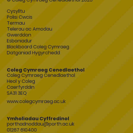
Cysylltu
Polisi Cwcis
Termau
Telerau ac Amodau
Gwerddon
Esboniadur
Blackboard Coleg Cymraeg
Datganiad Hygyrchedd
Coleg Cymraeg Cenedlaethol
Coleg Cymraeg Cenedlaethol
Heol y Coleg
Caerfyrddin
SA31 3EQ
www.colegcymraeg.ac.uk
Ymholiadau Cyffredinol
porthadnoddau@porth.ac.uk
01267 610400