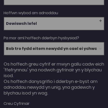
Hoffwn wybod am adnoddau
Dewiswch lefel
Pa mor aml hoffech dderbyn hysbysiad?
Os hoffech greu cyfrif er mwyn gallu cadw eich
'ffefrynnau' yna nodwch gyfrinair yn y blychau
isod.
Os hoffech danysgrifio i dderbyn e-byst am
adnoddau newydd yn unig, yna gadewch y
blychau isod yn wag.
Creu Cyfrinair