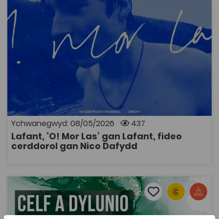
gan Nico Dafydd
437
Cymraeg Yn Unig
Fideo Cerddorol yw’r adnodd a gomisiynwyd gan y
prosiect Fideos Cerddorol Cymraeg Prifysgol
Aberystwyth, wedi gefnogi gan y Coleg
Cymraeg. Mae’r fideo gan un o fandiau Cymraeg
mwyaf cyffrous cyfoes i'w fwynhau gan gynulleidfa
eang.
Ychwanegwyd: 08/05/2026
437
Lafant, ‘O! Mor Las’ gan Lafant, fideo
AGOR
cerddorol gan Nico Dafydd
Celf a Dylunio ar y MAP 2024
Add to favourite
Dyddiad cyhoeddi: 2024
Add to favourites
Celf a Dylunio ar y MAP 2024