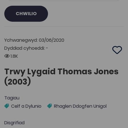
CHWILIO
Ychwanegwyd: 03/06/2020
Dyddiad cyhoeddi: -
Add 
1.8K
Trwy Lygaid Thomas Jones
(2003)
Tagiau
Celf a Dylunio
Rhaglen Ddogfen Unigol
Disgrifiad