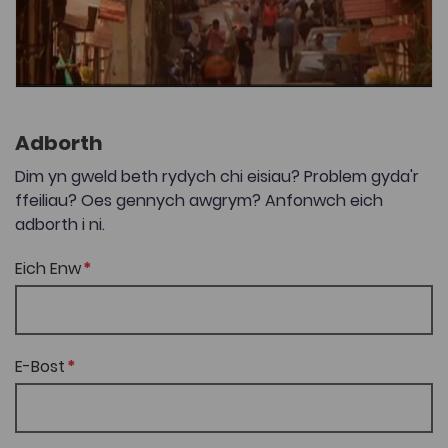
Adborth
Dim yn gweld beth rydych chi eisiau? Problem gyda'r
ffeiliau? Oes gennych awgrym? Anfonwch eich
adborth i ni.
Eich Enw
E-Bost