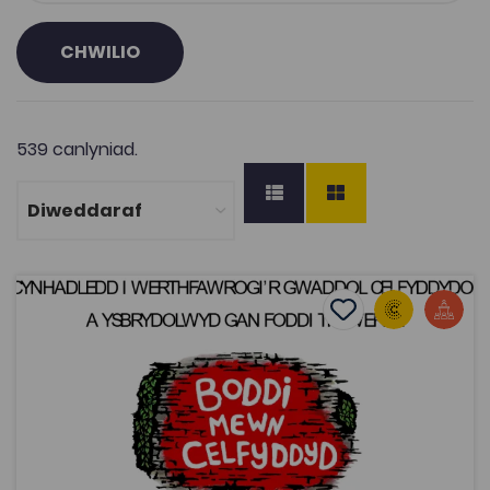
CHWILIO
539 canlyniad.
Cynhadledd ‘Boddi mewn Celfyddyd’: Gwaddol ’65
Add to favourite
Dyddiad cyhoeddi: 2015
Add to favourites
Cynhadledd ‘Boddi mewn Celfyddyd’:
Gwaddol ’65
2K
Tagiau
Cymraeg
Cerddoriaeth
Adnodd Coleg Cymraeg