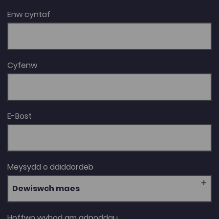
Enw cyntaf
Cyfenw
E-Bost
Meysydd o ddiddordeb
Dewiswch maes
Hoffwn wybod am adnoddau