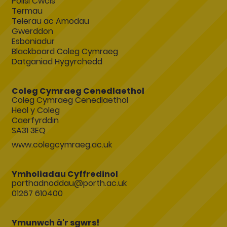
Polisi Cwcis
Termau
Telerau ac Amodau
Gwerddon
Esboniadur
Blackboard Coleg Cymraeg
Datganiad Hygyrchedd
Coleg Cymraeg Cenedlaethol
Coleg Cymraeg Cenedlaethol
Heol y Coleg
Caerfyrddin
SA31 3EQ
www.colegcymraeg.ac.uk
Ymholiadau Cyffredinol
porthadnoddau@porth.ac.uk
01267 610400
Ymunwch â'r sgwrs!