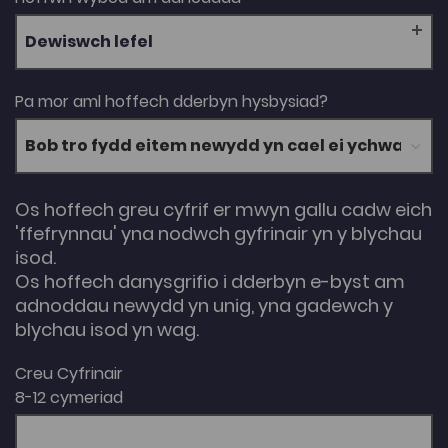
Dewiswch lefel
Pa mor aml hoffech dderbyn hysbysiad?
Os hoffech greu cyfrif er mwyn gallu cadw eich
'ffefrynnau' yna nodwch gyfrinair yn y blychau
isod.
Os hoffech danysgrifio i dderbyn e-byst am
adnoddau newydd yn unig, yna gadewch y
blychau isod yn wag.
Creu Cyfrinair
8-12 cymeriad