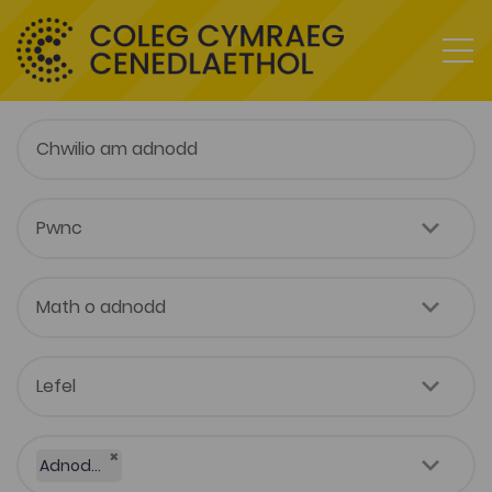
×
Adnodd Coleg Cymraeg