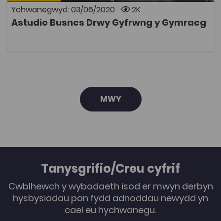
Ychwanegwyd: 03/06/2020
2K
Astudio Busnes Drwy Gyfrwng y Gymraeg
AGOR
MWY
Tanysgrifio/Creu cyfrif
Cwblhewch y wybodaeth isod er mwyn derbyn
hysbysiadau pan fydd adnoddau newydd yn
cael eu hychwanegu.