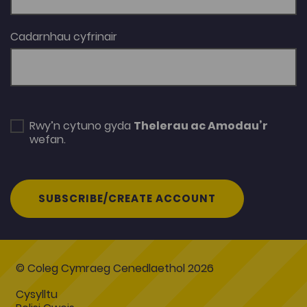
Cadarnhau cyfrinair
Rwy’n cytuno gyda
Thelerau ac Amodau’r
wefan.
SUBSCRIBE/CREATE ACCOUNT
© Coleg Cymraeg Cenedlaethol 2026
Cysylltu