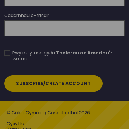
Cadarnhau cyfrinair
Rwy’n cytuno gyda
Thelerau ac Amodau’r
wefan.
SUBSCRIBE/CREATE ACCOUNT
© Coleg Cymraeg Cenedlaethol 2026
Cysylltu