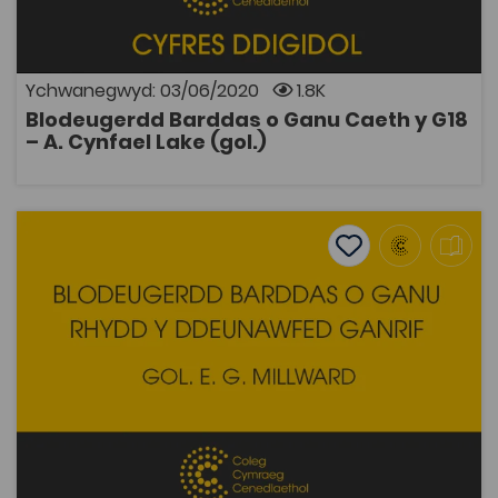
Owen. Nid yw llawer o'r cerddi sydd yn y casgliad wedi
gweld golau dydd er pan gyhoeddwyd Diddanwch
Teuluaidd yn 1763 gan Hugh Jones o Langwm.
Ychwanegwyd: 03/06/2020
1.8K
Blodeugerdd Barddas o Ganu Caeth y G18
AGOR
– A. Cynfael Lake (gol.)
Blodeugerdd Barddas o Gerddi Rhydd y G18 – E. G. Millward
Add to favourite
Dyddiad cyhoeddi: 2016
Add to favourites
Blodeugerdd Barddas o Gerddi Rhydd y G18 –
E. G. Millward (gol.)
2K
Tagiau
Cymraeg
DECHE
Adnodd Coleg Cymraeg
Blodeugerdd o gerddi rhydd o'r ddeunawfed ganrif
wedi eu cyflwyno mewn rhagymadrodd, eu dethol a'u
golygu gan E. G. Millward. Ceir hefyd ymdriniaeth ar