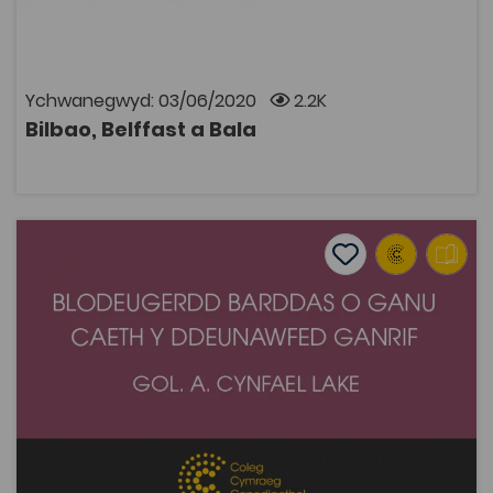
beth yn union yw celf gyhoeddus. Oherwydd
rhesymau hawlfraint bydd angen cyfrif Coleg
Cymraeg i wylio rhaglenni Archif S4C. Mae modd
ymaelodi ar wefan y Coleg Cymraeg Cenedlaethol i
gael cyfrif.
Ychwanegwyd: 03/06/2020
2.2K
Bilbao, Belffast a Bala
AGOR
Blodeugerdd Barddas o Ganu Caeth y G18 – A. Cynfael La
Add to favourite
Dyddiad cyhoeddi: 2016
Add to favourites
Blodeugerdd Barddas o Ganu Caeth y G18 – A.
Cynfael Lake (gol.)
1.8K
Tagiau
Cymraeg
DECHE
Adnodd Coleg Cymraeg
Blodeugerdd yng nghyfres Cerddi'r Canrifoedd,
Barddas, yn casglu ynghyd am y tro cyntaf weithiau
enwogion fel Lewis Morris, Ieuan Fardd a Goronwy