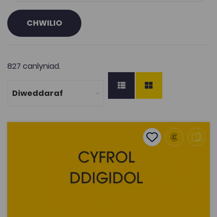
CHWILIO
827 canlyniad.
Be Ddywedodd Marx II – W. J. Rees
Add to favourite
Dyddiad cyhoeddi: 2014
Add to favourites
Be Ddywedodd Marx II – W. J. Rees
2.3K
Tagiau
Hanes
Gwleidyddiaeth
Cymdeithaseg a Pholisi Cymdeithasol
DECHE