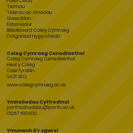
Polisi Cwcis
Termau
Telerau ac Amodau
Gwerddon
Esboniadur
Blackboard Coleg Cymraeg
Datganiad Hygyrchedd
Coleg Cymraeg Cenedlaethol
Coleg Cymraeg Cenedlaethol
Heol y Coleg
Caerfyrddin
SA31 3EQ
www.colegcymraeg.ac.uk
Ymholiadau Cyffredinol
porthadnoddau@porth.ac.uk
01267 610400
Ymunwch â'r sgwrs!