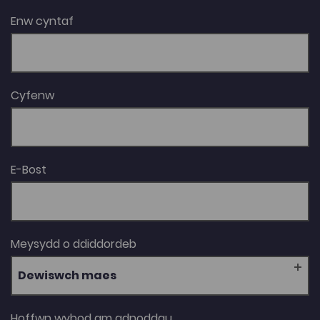
Enw cyntaf
Cyfenw
E-Bost
Meysydd o ddiddordeb
Dewiswch maes
Hoffwn wybod am adnoddau