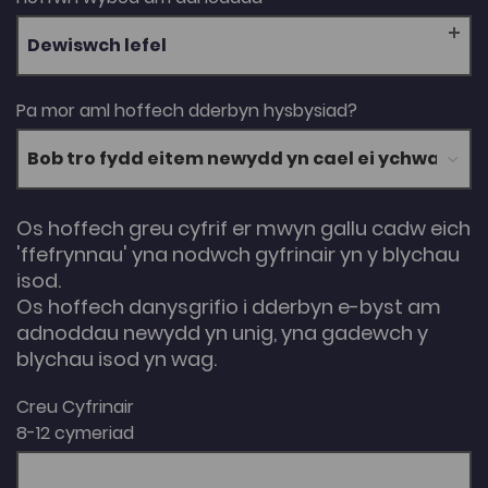
Dewiswch lefel
Pa mor aml hoffech dderbyn hysbysiad?
Os hoffech greu cyfrif er mwyn gallu cadw eich
'ffefrynnau' yna nodwch gyfrinair yn y blychau
isod.
Os hoffech danysgrifio i dderbyn e-byst am
adnoddau newydd yn unig, yna gadewch y
blychau isod yn wag.
Creu Cyfrinair
8-12 cymeriad