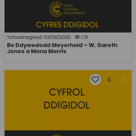
Y mae Fsefolod Meyerhold yn ffigwr canolog yn hanes
datblygiad theatr yn yr ugeinfed ganrif. Datblygodd
theatr gorfforol a gwerinol oedd yn chwyldroi
confensiynau. Yn y gyfrol hon ceir detholiad o lyfr
Meyerhold, Am y Theatr, wedi ei gyfieithu i'r Gymraeg.
Ychwanegwyd: 03/06/2020
1.7K
Be Ddywedodd Meyerhold – W. Gareth
AGOR
Jones a Mona Morris
Be Ddywedodd Weber – Ellis Roberts a Robat Powel
Add to favourite
Dyddiad cyhoeddi: 2014
Add to favourites
Be Ddywedodd Weber – Ellis Roberts a Robat
Powel
2.1K
Tagiau
Hanes
Gwleidyddiaeth
Cymdeithaseg a Pholisi Cymdeithasol
DECHE