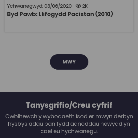
cyfrif Coleg Cymraeg i wylio rhaglenni Archif S4C. Mae
Ychwanegwyd: 03/06/2020
2K
modd ymaelodi ar wefan y Coleg Cymraeg
Byd Pawb: Llifogydd Pacistan (2010)
Cenedlaethol i gael cyfrif.
AGOR
MWY
Tanysgrifio/Creu cyfrif
Cwblhewch y wybodaeth isod er mwyn derbyn
hysbysiadau pan fydd adnoddau newydd yn
cael eu hychwanegu.