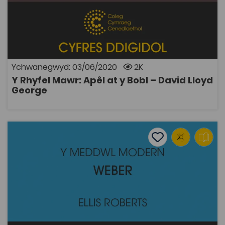
Araith gan David Lloyd George a draddodwyd ym
Mangor yn 1915 pan oedd yn Ganghellor y Trysorlys er
mwyn annog cefnogaeth i'r Rhyfel Byd Cyntaf. Mae'r
e-lyfr hwn yn ffrwyth prosiect DEChE – Digido
Ychwanegwyd: 03/06/2020
2K
Y Rhyfel Mawr: Apêl at y Bobl – David Lloyd
AGOR
George
Y Meddwl Modern: Weber – Ellis Roberts
Add to favourite
Dyddiad cyhoeddi: 2015
Add to favourites
Y Meddwl Modern: Weber – Ellis Roberts
2.4K
Tagiau
Athroniaeth
Astudiaethau Crefyddol
Prosiect Digideiddio
Pont i'r Brifysgol
Cymdeithaseg a Pholisi Cymdeithasol
DECHE