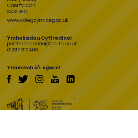
Caerfyrddin
SA31 3EQ
www.colegcymraeg.ac.uk
Ymholiadau Cyffredinol
porthadnoddau@porth.ac.uk
01267 610400
Ymunwch â'r sgwrs!
Symfony Website Development by
Rheoli Cwcis