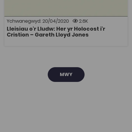
hyd y canrifoedd a chyfraniad posib yr Eglwys
Gristnogol at gyflafan yr Holocost. Gellir lawrlwytho'r
e-lyfr ar ffurf PDF, ePub neu Mobi.
Ychwanegwyd: 20/04/2020
2.6K
Lleisiau o'r Lludw: Her yr Holocost i'r
AGOR
Cristion – Gareth Lloyd Jones
MWY