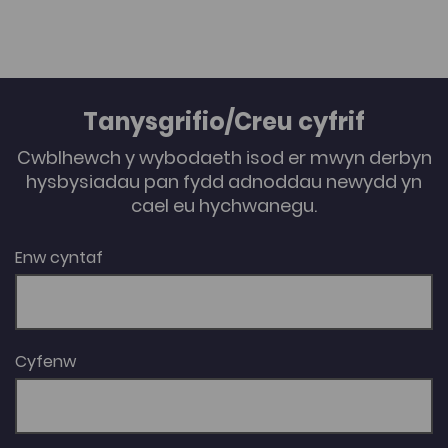
Tanysgrifio/Creu cyfrif
Cwblhewch y wybodaeth isod er mwyn derbyn
hysbysiadau pan fydd adnoddau newydd yn
cael eu hychwanegu.
Enw cyntaf
Cyfenw