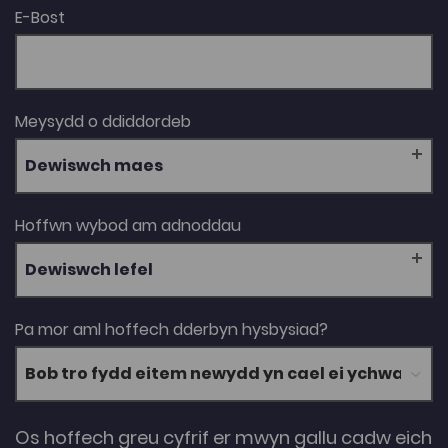
E-Bost
Meysydd o ddiddordeb
Dewiswch maes
Hoffwn wybod am adnoddau
Dewiswch lefel
Pa mor aml hoffech dderbyn hysbysiad?
Os hoffech greu cyfrif er mwyn gallu cadw eich