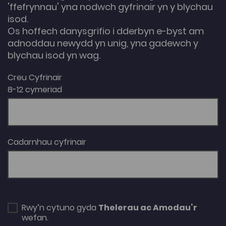
'ffefrynnau' yna nodwch gyfrinair yn y blychau
isod.
Os hoffech danysgrifio i dderbyn e-byst am
adnoddau newydd yn unig, yna gadewch y
blychau isod yn wag.
Creu Cyfrinair
8-12 cymeriad
Cadarnhau cyfrinair
Rwy’n cytuno gyda
Thelerau ac Amodau’r
wefan.