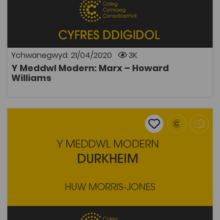
Adnodd Coleg Cymraeg
Darlun o fywyd Karl Marx: ei syniadau, gwreiddiau ei
athroniaeth a'i ddylwanwad ar y byd.
Ychwanegwyd: 21/04/2020
3K
Y Meddwl Modern: Marx – Howard
AGOR
Williams
Y Meddwl Modern: Durkheim – Huw Morris Jones
Add to favourite
Dyddiad cyhoeddi: 2015
Add to favourites
Y Meddwl Modern: Durkheim – Huw Morris
Jones
2.7K
Tagiau
Athroniaeth
Hanes
Prosiect Digideiddio
Pont i'r Brifysgol
Cymdeithaseg a Pholisi Cymdeithasol
DECHE