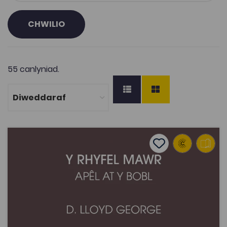
CHWILIO
55 canlyniad.
Y Rhyfel Mawr: Apêl at y Bobl – David Lloyd George
Add to favourite
Dyddiad cyhoeddi: 2015
Add to favourites
Y Rhyfel Mawr: Apêl at y Bobl – David Lloyd
George
2K
Tagiau
Hanes
Hanes Cymru
DECHE
Adnodd Coleg Cymraeg