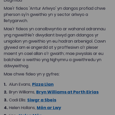
Disgrifiad
Mae'r fideos 'Antur Arlwyo' yn dangos profiad chwe
pherson sy'n gweithio yn y sector arlwyo a
lletygarwch.
Mae'r fideos yn canolbwyntio ar wahanol adrannau
yng ngweithle’r diwydiant bwyd gan ddangos yr
unigolion yn gweithio yn eu hadran arbenigol. Cawn
glywed am ei angerdd at y proffesiwn a’r pleser
maent yn cael allan o’r gwaith; mae pwyslais ar eu
balchder o weithio yng Nghymru a gweithredu yn
ddwyieithog.
Mae chwe fideo yn y gyfres:
Alun Evans,
Pizza Llan
Bryn Williams,
Bryn Williams at Porth Eirias
Cadi Ellis:
Siwgr a Sbeis
Helen Hollans,
Môn ar Lwy