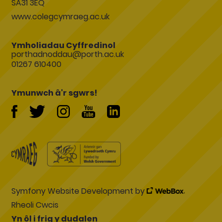
SA31 3EQ
www.colegcymraeg.ac.uk
Ymholiadau Cyffredinol
porthadnoddau@porth.ac.uk
01267 610400
Ymunwch â'r sgwrs!
Symfony Website Development by
Rheoli Cwcis
Yn ôl i frig y dudalen