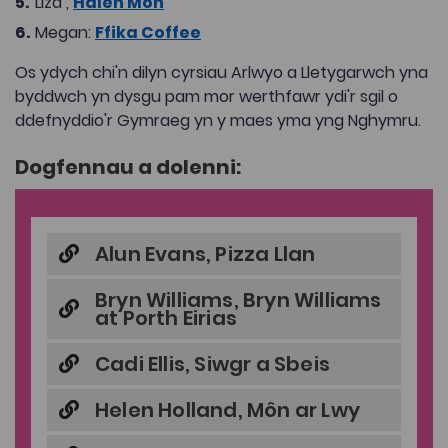
Liza ,
Halen Môn
Megan:
Ffika Coffee
Os ydych chi'n dilyn cyrsiau Arlwyo a Lletygarwch yna
byddwch yn dysgu pam mor werthfawr ydi'r sgil o
ddefnyddio'r Gymraeg yn y maes yma yng Nghymru.
Dogfennau a dolenni:
Alun Evans, Pizza Llan
Bryn Williams, Bryn Williams
at Porth Eirias
Cadi Ellis, Siwgr a Sbeis
Helen Holland, Môn ar Lwy