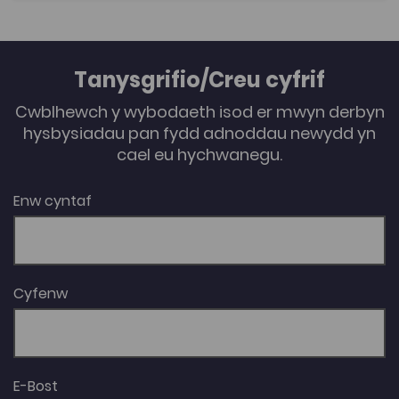
Tanysgrifio/Creu cyfrif
Cwblhewch y wybodaeth isod er mwyn derbyn
hysbysiadau pan fydd adnoddau newydd yn
cael eu hychwanegu.
Enw cyntaf
Cyfenw
E-Bost