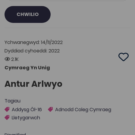
CHWILIO
Ychwanegwyd: 14/11/2022
Dyddiad cyhoeddi: 2022
2.1K
Add 
Cymraeg Yn Unig
Antur Arlwyo
Tagiau
Addysg Ôl-16
Adnodd Coleg Cymraeg
Lletygarwch