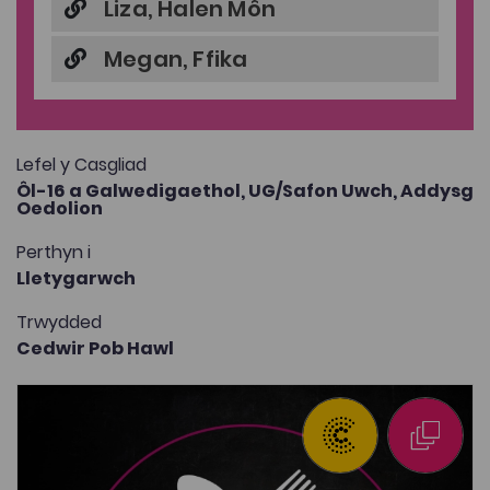
Liza, Halen Môn
Megan, Ffika
Lefel y Casgliad
Ôl-16 a Galwedigaethol,
UG/Safon Uwch,
Addysg
Oedolion
Perthyn i
Lletygarwch
Trwydded
Cedwir Pob Hawl