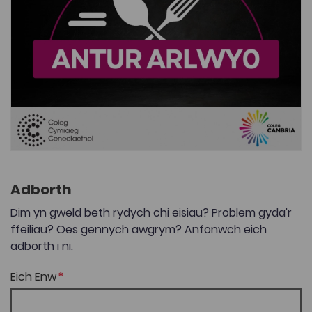
Adborth
Dim yn gweld beth rydych chi eisiau? Problem gyda'r
ffeiliau? Oes gennych awgrym? Anfonwch eich
adborth i ni.
Eich Enw