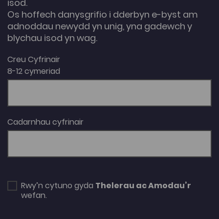
isod.
Os hoffech danysgrifio i dderbyn e-byst am
adnoddau newydd yn unig, yna gadewch y
blychau isod yn wag.
Creu Cyfrinair
8-12 cymeriad
Cadarnhau cyfrinair
Rwy’n cytuno gyda
Thelerau ac Amodau’r
wefan.