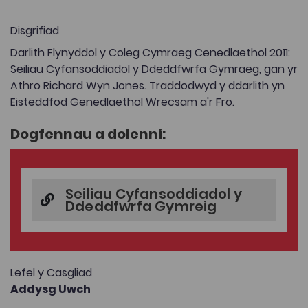
Disgrifiad
Darlith Flynyddol y Coleg Cymraeg Cenedlaethol 2011:
Seiliau Cyfansoddiadol y Ddeddfwrfa Gymraeg, gan yr
Athro Richard Wyn Jones. Traddodwyd y ddarlith yn
Eisteddfod Genedlaethol Wrecsam a'r Fro.
Dogfennau a dolenni:
Seiliau Cyfansoddiadol y
Ddeddfwrfa Gymreig
Lefel y Casgliad
Addysg Uwch