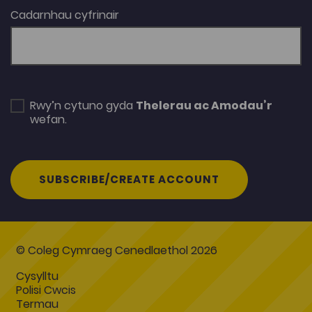
Cadarnhau cyfrinair
Rwy’n cytuno gyda
Thelerau ac Amodau’r
wefan.
SUBSCRIBE/CREATE ACCOUNT
© Coleg Cymraeg Cenedlaethol 2026
Cysylltu
Polisi Cwcis
Termau