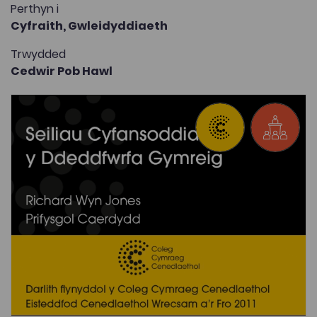
Perthyn i
Cyfraith,
Gwleidyddiaeth
Trwydded
Cedwir Pob Hawl