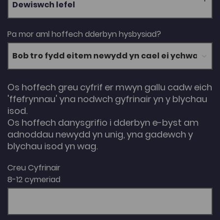
Dewiswch lefel
Pa mor aml hoffech dderbyn hysbysiad?
Os hoffech greu cyfrif er mwyn gallu cadw eich
'ffefrynnau' yna nodwch gyfrinair yn y blychau
isod.
Os hoffech danysgrifio i dderbyn e-byst am
adnoddau newydd yn unig, yna gadewch y
blychau isod yn wag.
Creu Cyfrinair
8-12 cymeriad