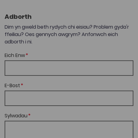
Adborth
Dim yn gweld beth rydych chi eisiau? Problem gyda'r
ffeiliau? Oes gennych awgrym? Anfonwch eich
adborth i ni.
Eich Enw
E-Bost
Sylwadau