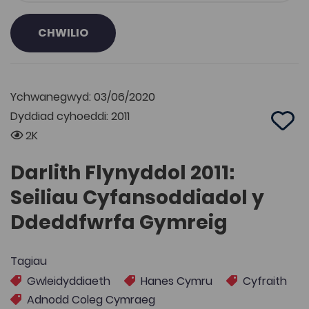
CHWILIO
Ychwanegwyd: 03/06/2020
Dyddiad cyhoeddi: 2011
Add 
2K
Darlith Flynyddol 2011:
Seiliau Cyfansoddiadol y
Ddeddfwrfa Gymreig
Tagiau
Gwleidyddiaeth
Hanes Cymru
Cyfraith
Adnodd Coleg Cymraeg