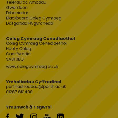
Telerau ac Amodau
Gwerddon
Esboniadur
Blackboard Coleg Cymraeg
Datganiad Hygyrchedd
Coleg Cymraeg Cenedlaethol
Coleg Cymraeg Cenedlaethol
Heol y Coleg
Caerfyrddin
SA31 3EQ
www.colegcymraeg.ac.uk
Ymholiadau Cyffredinol
porthadnoddau@porth.ac.uk
01267 610400
Ymunwch â'r sgwrs!