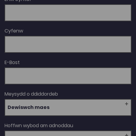
Cyfenw
E-Bost
Meysydd o ddiddordeb
Dewiswch maes
Hoffwn wybod am adnoddau