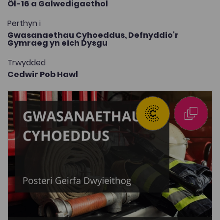
Ôl-16 a Galwedigaethol
Perthyn i
Gwasanaethau Cyhoeddus,
Defnyddio'r
Gymraeg yn eich Dysgu
Trwydded
Cedwir Pob Hawl