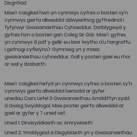
Disgrifiad
Mae'r casgliad hwn yn cynnwys cyfres o bosteri sy'n
cynnwys geirfa allweddol ddwyieithog gyffredinol i
fyfyrwyr Gwasanaethau Cyhoeddus. Datblygwyd y
gyfres hon o bosteri gan Coleg Sir Gâr. Mae'r gyfres
yn cynnwys 9 pdf y gellir eu lawr lwytho a'u hargraffu
i gefnogi cyflwyno'r Gymraeg yn y maes
gwasanaethau cyhoeddus. Gall y posteri gael eu rhoi
ar wal y dosbarth.
Mae'r casgliad hefyd yn cynnwys cyfres o bosteri sy’n
cynnwys geirfa allweddol benodol ar gyfer
unedau Cwrs Lefel 3 Gwasanaethau Amddiffyn sydd
â Gwisg Swyddogol. Mae poster geirfa allweddol ar
gael ar gyfer y 7 uned sef:
Uned 1: Dinasyddiaeth ac Amrywiaeth
Uned 2: Ymddygiad a Disgyblaeth yn y Gwasanaethau