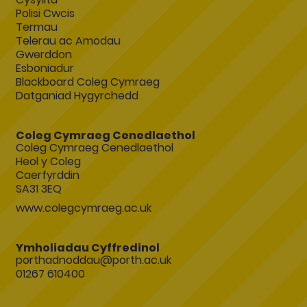
Polisi Cwcis
Termau
Telerau ac Amodau
Gwerddon
Esboniadur
Blackboard Coleg Cymraeg
Datganiad Hygyrchedd
Coleg Cymraeg Cenedlaethol
Coleg Cymraeg Cenedlaethol
Heol y Coleg
Caerfyrddin
SA31 3EQ
www.colegcymraeg.ac.uk
Ymholiadau Cyffredinol
porthadnoddau@porth.ac.uk
01267 610400