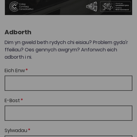
Adborth
Dim yn gweld beth rydych chi eisiau? Problem gyda'r
ffeiliau? Oes gennych awgrym? Anfonwch eich
adborth i ni.
Eich Enw
E-Bost
Sylwadau