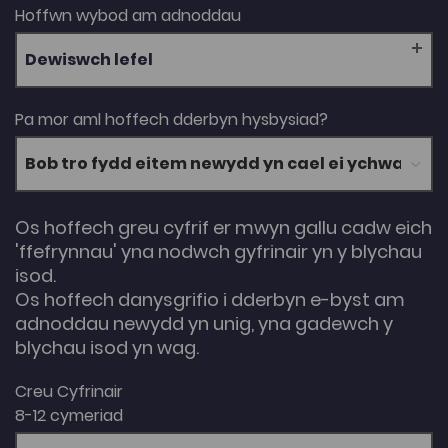
Hoffwn wybod am adnoddau
Dewiswch lefel
Pa mor aml hoffech dderbyn hysbysiad?
Os hoffech greu cyfrif er mwyn gallu cadw eich
'ffefrynnau' yna nodwch gyfrinair yn y blychau
isod.
Os hoffech danysgrifio i dderbyn e-byst am
adnoddau newydd yn unig, yna gadewch y
blychau isod yn wag.
Creu Cyfrinair
8-12 cymeriad