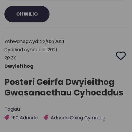
CHWILIO
Ychwanegwyd: 22/03/2021
Dyddiad cyhoeddi: 2021
3K
Add 
Dwyieithog
Posteri Geirfa Dwyieithog
Gwasanaethau Cyhoeddus
Tagiau
150 Adnodd
Adnodd Coleg Cymraeg