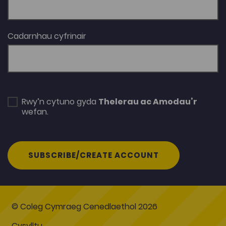
Cadarnhau cyfrinair
Rwy’n cytuno gyda
Thelerau ac Amodau’r
wefan.
SUBSCRIBE/CREATE ACCOUNT
© Coleg Cymraeg Cenedlaethol 2026
Cysylltu