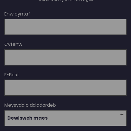
Enw cyntaf
Cyfenw
E-Bost
Meysydd o ddiddordeb
Dewiswch maes