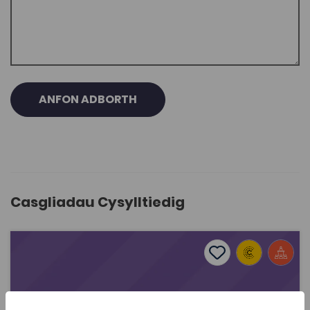
ANFON ADBORTH
Casgliadau Cysylltiedig
Rhannu arferion da ar gyfer rheolwyr canol
Add to favourite
Dyddiad cyhoeddi: 2025
Add to favourites
Rhannu arferion da ar gyfer rheolwyr canol
2.2K
Dwyieithog