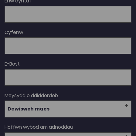
Enw cyntaf
rhywfaint neu ddim sgiliau iaith Gymraeg) Prentis-iaith:
Lefel Dealltwiraeth (ar gyfer prentisiaid sydd
eisoes â pheth dealltwriaeth o'r Gymraeg) Prentis-
iaith: Lefel Hyder (ar gyfer prentisaid sydd am fagu
hyder i ddefnyddio'u Cymraeg) Prentis-iaith: Lefel
Cyfenw
Rhuglder (ar gyfer prentisiaid sydd yn rhugl yn y
Gymraeg) DARPARWYR A CHOLEGAU Mae'r cyrsiau hyn
hefyd ar gael drwy byrth dysgu y prif ddarparwyr
prentisiaethau yng Nghymru ac mae modd i
ddarparwyr lawr lwytho'r cynnwys fel ffolder zip i fedru
gwneud hyn (gweler y ddolen isod). Mae modd
E-Bost
argraffu tystysgrif yn awtomatig ar ôl cwblhau yr
unedau unigol ond gellir hefyd lawr-lwytho
tystysgrifau i gyd fynd â'r unedau isod. Tystysgrif
(cyffredinol) Tystysgrif (yn cynnwys blwch ar gyfer pa
lefel)
Meysydd o ddiddordeb
Dewiswch maes
Hoffwn wybod am adnoddau