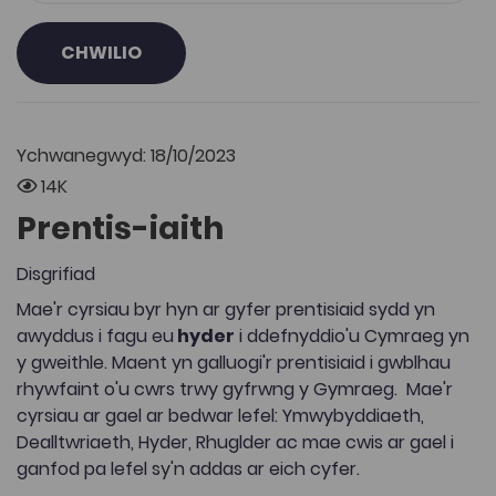
CHWILIO
Ychwanegwyd: 18/10/2023
14K
Prentis-iaith
Disgrifiad
Mae'r cyrsiau byr hyn ar gyfer prentisiaid sydd yn
awyddus i fagu eu
hyder
i ddefnyddio'u Cymraeg yn
y gweithle. Maent yn galluogi'r prentisiaid i gwblhau
rhywfaint o'u cwrs trwy gyfrwng y Gymraeg. Mae'r
cyrsiau ar gael ar bedwar lefel: Ymwybyddiaeth,
Dealltwriaeth, Hyder, Rhuglder ac mae cwis ar gael i
ganfod pa lefel sy'n addas ar eich cyfer.