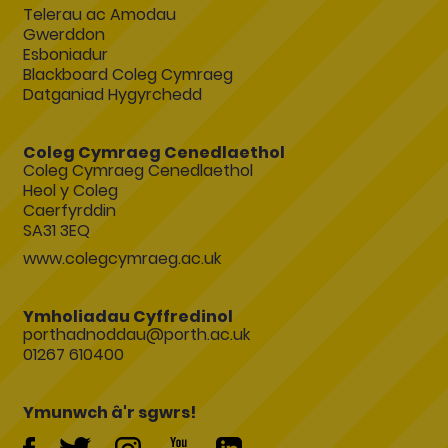
Telerau ac Amodau
Gwerddon
Esboniadur
Blackboard Coleg Cymraeg
Datganiad Hygyrchedd
Coleg Cymraeg Cenedlaethol
Coleg Cymraeg Cenedlaethol
Heol y Coleg
Caerfyrddin
SA31 3EQ
www.colegcymraeg.ac.uk
Ymholiadau Cyffredinol
porthadnoddau@porth.ac.uk
01267 610400
Ymunwch â'r sgwrs!