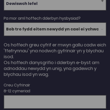
Dewiswch lefel
Pa mor aml hoffech dderbyn hysbysiad?
Os hoffech greu cyfrif er mwyn gallu cadw eich
'ffefrynnau' yna nodwch gyfrinair yn y blychau
isod.
Os hoffech danysgrifio i dderbyn e-byst am
adnoddau newydd yn unig, yna gadewch y
blychau isod yn wag.
Creu Cyfrinair
8-12 cymeriad