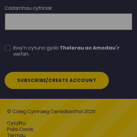
Cadarnhau cyfrinair
Rwy’n cytuno gyda
Thelerau ac Amodau’r
wefan.
SUBSCRIBE/CREATE ACCOUNT
© Coleg Cymraeg Cenedlaethol 2026
Cysylltu
Polisi Cwcis
Termau