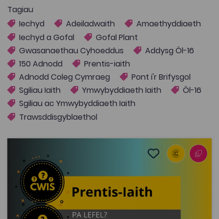
Tagiau
Iechyd
Adeiladwaith
Amaethyddiaeth
Iechyd a Gofal
Gofal Plant
Gwasanaethau Cyhoeddus
Addysg Ôl-16
150 Adnodd
Prentis-iaith
Adnodd Coleg Cymraeg
Pont i'r Brifysgol
Sgiliau Iaith
Ymwybyddiaeth Iaith
Ôl-16
Sgiliau ac Ymwybyddiaeth Iaith
Trawsddisgyblaethol
Prentis-iaith: Cwis Adnabod Lefel
Add to favourite
Dyddiad cyhoeddi: 2021
Add to favourites
Prentis-iaith: Cwis Adnabod Lefel
17.8K
Dwyieithog
Tagiau
Iechyd
Adeiladwaith
Amaethyddiaeth