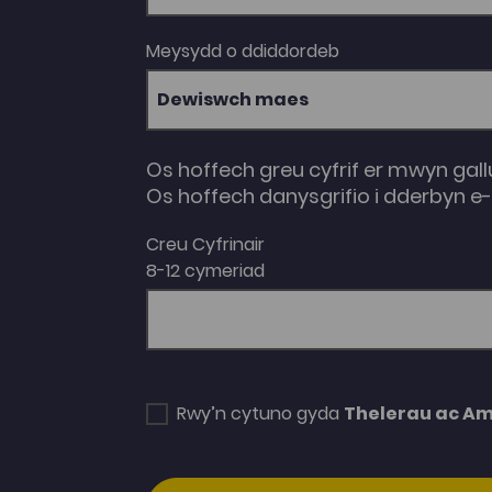
Meysydd o ddiddordeb
Dewiswch maes
Os hoffech greu cyfrif er mwyn gall
Os hoffech danysgrifio i dderbyn 
Creu Cyfrinair
8-12 cymeriad
Rwy’n cytuno gyda
Thelerau ac A