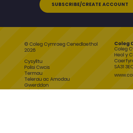
SUBSCRIBE/CREATE ACCOUNT
Coleg 
© Coleg Cymraeg Cenedlaethol
Coleg C
2026
Heol y C
Caerfyr
Cysylltu
SA31 3E
Polisi Cwcis
Termau
www.col
Telerau ac Amodau
Gwerddon
Esboniadur
Blackboard Coleg Cymraeg
Datganiad Hygyrchedd
Symfony Website Development by