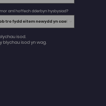
 mor aml hoffech dderbyn hysbysiad?
blychau isod.
 blychau isod yn wag.