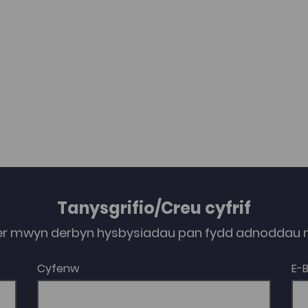
Tanysgrifio/Creu cyfrif
er mwyn derbyn hysbysiadau pan fydd adnoddau n
Cyfenw
E-