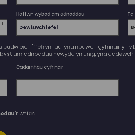
Hoffwn wybod am adnoddau
Pa
Dewiswch lefel
u cadw eich 'ffefrynnau' yna nodwch gyfrinair yn y 
e-byst am adnoddau newydd yn unig, yna gadewch y
Cadarnhau cyfrinair
modau’r
wefan.