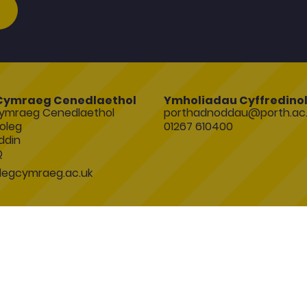
Cymraeg Cenedlaethol
Ymholiadau Cyffredino
ymraeg Cenedlaethol
porthadnoddau@porth.ac.
oleg
01267 610400
ddin
Q
egcymraeg.ac.uk