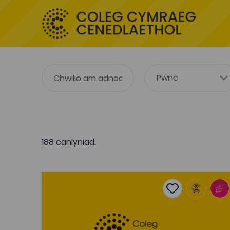
188 canlyniad.
Rôl ataliad mewn dwyieithrwydd
Add to favouri
Dyddiad cyhoeddi: 2017
Add to favourit
Rôl ataliad mewn dwyieithrwydd
Tagiau