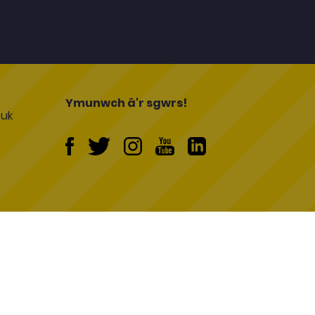
l
Ymunwch â'r sgwrs!
uk