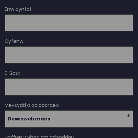
Enw cyntaf
Cyfenw
E-Bost
Meysydd o ddiddordeb
Dewiswch maes
Hoffwn wybod am adnoddau