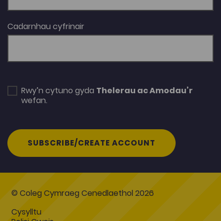
Cadarnhau cyfrinair
Rwy’n cytuno gyda
Thelerau ac Amodau’r
wefan.
SUBSCRIBE/CREATE ACCOUNT
© Coleg Cymraeg Cenedlaethol 2026
Cysylltu