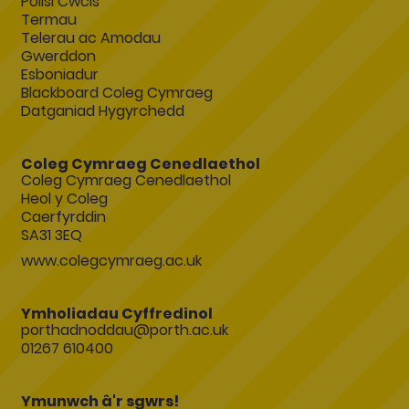
Polisi Cwcis
Termau
Telerau ac Amodau
Gwerddon
Esboniadur
Blackboard Coleg Cymraeg
Datganiad Hygyrchedd
Coleg Cymraeg Cenedlaethol
Coleg Cymraeg Cenedlaethol
Heol y Coleg
Caerfyrddin
SA31 3EQ
www.colegcymraeg.ac.uk
Ymholiadau Cyffredinol
porthadnoddau@porth.ac.uk
01267 610400
Ymunwch â'r sgwrs!