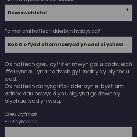
Dewiswch lefel
Pa mor aml hoffech dderbyn hysbysiad?
Os hoffech greu cyfrif er mwyn gallu cadw eich
'ffefrynnau' yna nodwch gyfrinair yn y blychau
isod.
Os hoffech danysgrifio i dderbyn e-byst am
adnoddau newydd yn unig, yna gadewch y
blychau isod yn wag.
Creu Cyfrinair
8-12 cymeriad