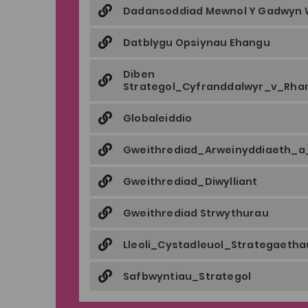
Dadansoddiad Mewnol Y Gadwyn 
Datblygu Opsiynau Ehangu
Diben
Strategol_Cyfranddalwyr_v_Rhan
Globaleiddio
Gweithrediad_Arweinyddiaeth_a
Gweithrediad_Diwylliant
Gweithrediad Strwythurau
Lleoli_Cystadleuol_Strategaeth
Safbwyntiau_Strategol