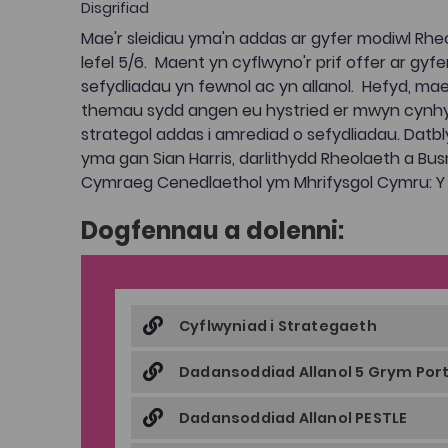
Disgrifiad
Mae'r sleidiau yma'n addas ar gyfer modiwl Rheo
lefel 5/6. Maent yn cyflwyno'r prif offer ar gyf
sefydliadau yn fewnol ac yn allanol. Hefyd, ma
themau sydd angen eu hystried er mwyn cynh
strategol addas i amrediad o sefydliadau. Dat
yma gan Sian Harris, darlithydd Rheolaeth a Bu
Cymraeg Cenedlaethol ym Mhrifysgol Cymru: Y 
Dogfennau a dolenni:
Cyflwyniad i Strategaeth
Dadansoddiad Allanol 5 Grym Por
Dadansoddiad Allanol PESTLE