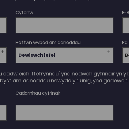
Cyfenw
E-
Hoffwn wybod am adnoddau
Pa
Dewiswch lefel
u cadw eich 'ffefrynnau' yna nodwch gyfrinair yn y 
e-byst am adnoddau newydd yn unig, yna gadewch y
Cadarnhau cyfrinair