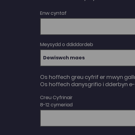
2 a 3 mewn colegau addysg bellach.
Enw cyntaf
Meysydd o ddiddordeb
Dewiswch maes
Os hoffech greu cyfrif er mwyn gall
Os hoffech danysgrifio i dderbyn 
Creu Cyfrinair
8-12 cymeriad