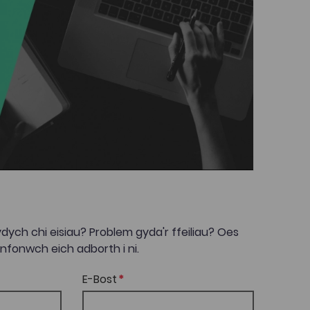
dych chi eisiau? Problem gyda'r ffeiliau? Oes
onwch eich adborth i ni.
E-Bost