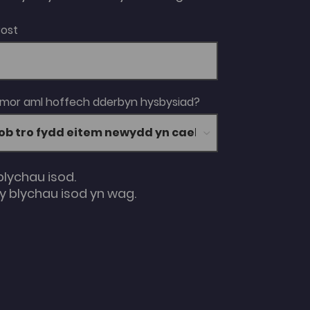
Bost
 mor aml hoffech dderbyn hysbysiad?
blychau isod.
 blychau isod yn wag.