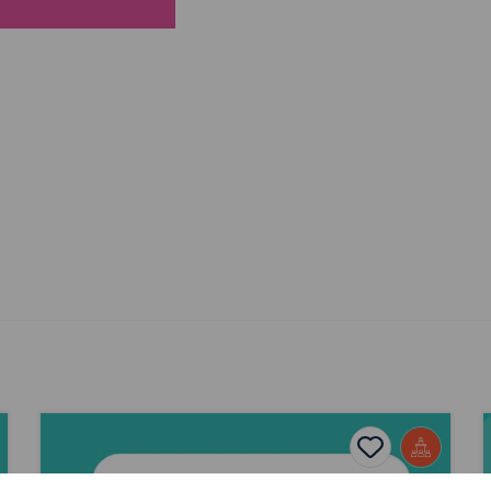
Cyflwyniad Arloesedd mewn Bwyd ac Amaeth
avourites
Add to favour
Dyddiad cyhoeddi: 2026
ourites
Add to favourite