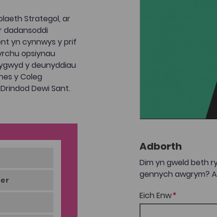
laeth Strategol, ar
er dadansoddi
ent yn cynnwys y prif
yrchu opsiynau
blygwyd y deunyddiau
snes y Coleg
Drindod Dewi Sant.
Adborth
Dim yn gweld beth ry
gennych awgrym? Anf
ter
Eich Enw