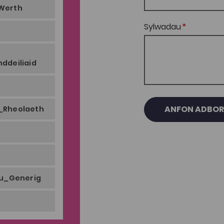
Werth
Sylwadau
ddeiliaid
ANFON ADBO
_Rheolaeth
au_Generig