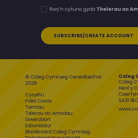
Rwy’n cytuno gyda
Thelerau ac A
SUBSCRIBE/CREATE ACCOUNT
Coleg 
© Coleg Cymraeg Cenedlaethol
Coleg C
2026
Heol y C
Caerfyr
Cysylltu
SA31 3E
Polisi Cwcis
Termau
www.col
Telerau ac Amodau
Gwerddon
Esboniadur
Blackboard Coleg Cymraeg
Datganiad Hygyrchedd