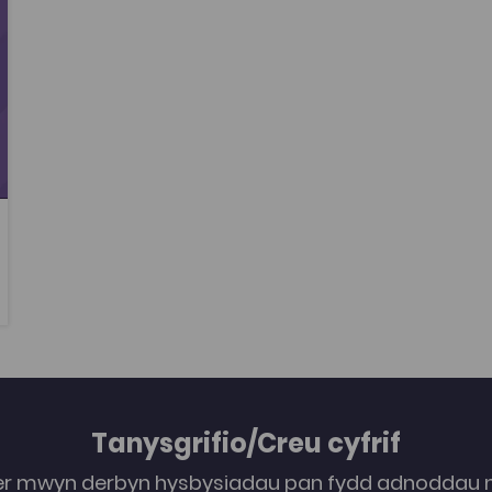
Tanysgrifio/Creu cyfrif
er mwyn derbyn hysbysiadau pan fydd adnoddau n