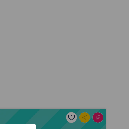
Fideos Rhannu Arfer Dda – Cynllun Mentora TAR AHO
ites
Add to favourites
Dyddiad cyhoeddi: 2025
s
Add to favourites