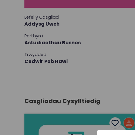
Lefel y Casgliad
Addysg Uwch
Perthyn i
Astudiaethau Busnes
Trwydded
Cedwir Pob Hawl
Casgliadau Cysylltiedig
Ynni Adnewyddol - manteision i weithio ar y tir
Add to f
Dyddiad cyhoeddi: 2026
Add to fav