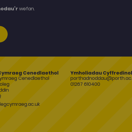
modau’r
wefan.
Cymraeg Cenedlaethol
Ymholiadau Cyffredino
ymraeg Cenedlaethol
porthadnoddau@porth.ac.
oleg
01267 610400
ddin
Q
egcymraeg.ac.uk