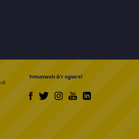
l
Ymunwch â'r sgwrs!
uk