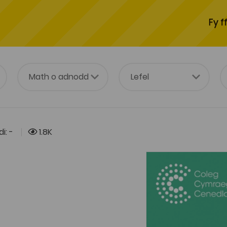
Fy f
i: -
1.8K