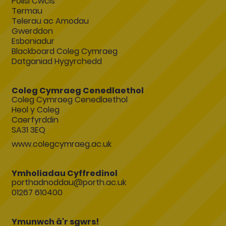
Polisi Cwcis
Termau
Telerau ac Amodau
Gwerddon
Esboniadur
Blackboard Coleg Cymraeg
Datganiad Hygyrchedd
Coleg Cymraeg Cenedlaethol
Coleg Cymraeg Cenedlaethol
Heol y Coleg
Caerfyrddin
SA31 3EQ
www.colegcymraeg.ac.uk
Ymholiadau Cyffredinol
porthadnoddau@porth.ac.uk
01267 610400
Ymunwch â'r sgwrs!