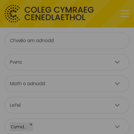
×
Cymdeithaseg a Pholisi Cymdeithasol