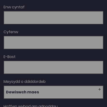
Enw cyntaf
Cyfenw
E-Bost
Meysydd o ddiddordeb
Dewiswch maes
Hoffwn wybod am adnoddau