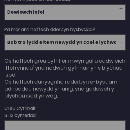
Dewiswch lefel
Pa mor aml hoffech dderbyn hysbysiad?
Os hoffech greu cyfrif er mwyn gallu cadw eich
'ffefrynnau' yna nodwch gyfrinair yn y blychau
isod.
Os hoffech danysgrifio i dderbyn e-byst am
adnoddau newydd yn unig, yna gadewch y
blychau isod yn wag.
Creu Cyfrinair
8-12 cymeriad