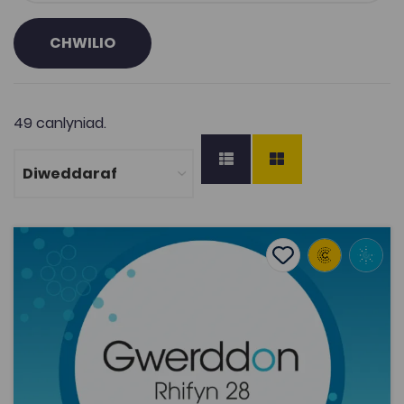
CHWILIO
49 canlyniad.
Lowri Cunnington Wynn '"Beth yw'r ots gennyf i am Gymr
Add to favourite
Dyddiad cyhoeddi: 2019
Add to favourites
Lowri Cunnington Wynn '"Beth yw'r ots gennyf i
am Gymru?": Astudiaeth o allfudo a dyheadau
pobl ifanc o'r broy...
2.4K
Tagiau
Gwerddon