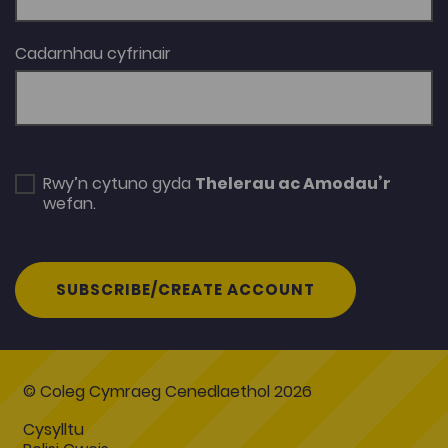
Cadarnhau cyfrinair
Rwy’n cytuno gyda
Thelerau ac Amodau’r
wefan.
SUBSCRIBE/CREATE ACCOUNT
© Coleg Cymraeg Cenedlaethol 2026
Cysylltu