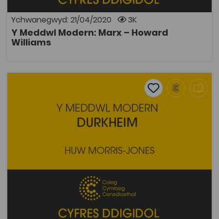
Ychwanegwyd: 21/04/2020
3K
Y Meddwl Modern: Marx – Howard
AGOR
Williams
Y Meddwl Modern: Durkheim – Huw Morris Jones
Add to favourite
Dyddiad cyhoeddi: 2015
Add to favourites
Y Meddwl Modern: Durkheim – Huw Morris
Jones
2.7K
Tagiau
Athroniaeth
Hanes
Prosiect Digideiddio
Pont i'r Brifysgol
Cymdeithaseg a Pholisi Cymdeithasol
DECHE
Adnodd Coleg Cymraeg
Emile Dukheim oedd y cyntaf erioed i ddal cadair
brifysgol mewn cymdeithaseg, a deil ei syniadau'n