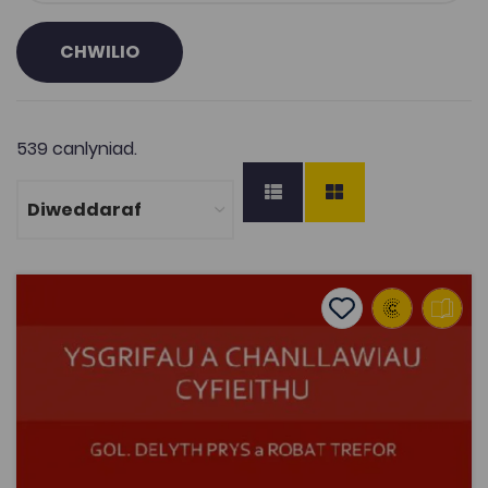
CHWILIO
539 canlyniad.
Ysgrifau a Chanllawiau Cyfieithu – Delyth Prys a Robat T
Add to favourite
Dyddiad cyhoeddi: 2016
Add to favourites
Ysgrifau a Chanllawiau Cyfieithu – Delyth Prys
a Robat Trefor
3.1K
Tagiau
Cymraeg
Ieithyddiaeth
Astudiaethau Cyfieithu