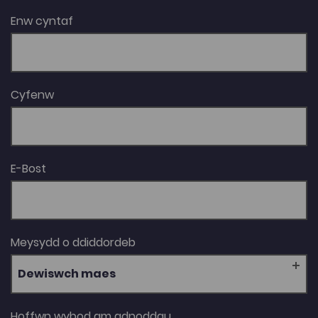
Enw cyntaf
Cyfenw
E-Bost
Meysydd o ddiddordeb
Dewiswch maes
Hoffwn wybod am adnoddau