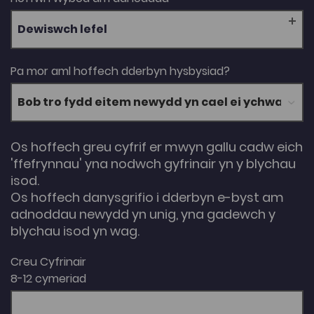
Dewiswch lefel
Pa mor aml hoffech dderbyn hysbysiad?
Os hoffech greu cyfrif er mwyn gallu cadw eich
'ffefrynnau' yna nodwch gyfrinair yn y blychau
isod.
Os hoffech danysgrifio i dderbyn e-byst am
adnoddau newydd yn unig, yna gadewch y
blychau isod yn wag.
Creu Cyfrinair
8-12 cymeriad