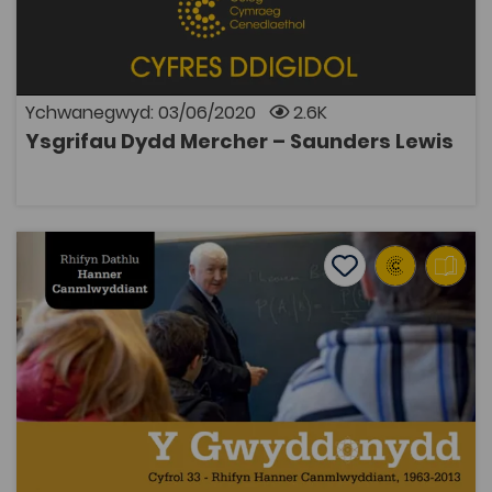
Saunders Lewis a gyhoeddwyd yn wreiddiol yn Y Faner
rhwng 1939 ac 1945. Noda Saunders Lewis yn y
cyflwyniad iddo ddewis casgliad ar thema llên a hanes
y gorffennol, a dyna sy'n clymu'r ysgrifau heriol hyn.
Ychwanegwyd: 03/06/2020
2.6K
Ysgrifau Dydd Mercher – Saunders Lewis
AGOR
Y Gwyddonydd – cyfrol 33, 2013
Add to favourite
Add to favourites
Y Gwyddonydd – cyfrol 33, 2013
2.3K
Tagiau
Daearyddiaeth
Gwyddorau Biolegol
Ffiseg
Adnodd Coleg Cymraeg
Y Gwyddonydd, Cyfrol 33 – Rhifyn Hanner
Canmlwyddiant, 1963-2013 Ymddangosodd Y