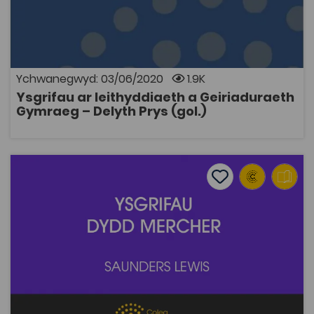
trafod agweddau ar ramadeg y Gymraeg, gwahanol
gyweiriau, geiriadura, a datblygiad iaith. Traddodwyd
yn wreiddiol fel cyfres darlithoedd y Gîcs Gramadeg
dan nawdd y Coleg Cymraeg Cenedlaethol.
Ychwanegwyd: 03/06/2020
1.9K
Ysgrifau ar Ieithyddiaeth a Geiriaduraeth
AGOR
Gymraeg – Delyth Prys (gol.)
Ysgrifau Dydd Mercher – Saunders Lewis
Add to favourite
Add to favourites
Ysgrifau Dydd Mercher – Saunders Lewis
2.6K
Tagiau
Hanes
Cymraeg
DECHE
Adnodd Coleg Cymraeg
Casgliad o adolygiadau ac ysgrifau cofiannol gan