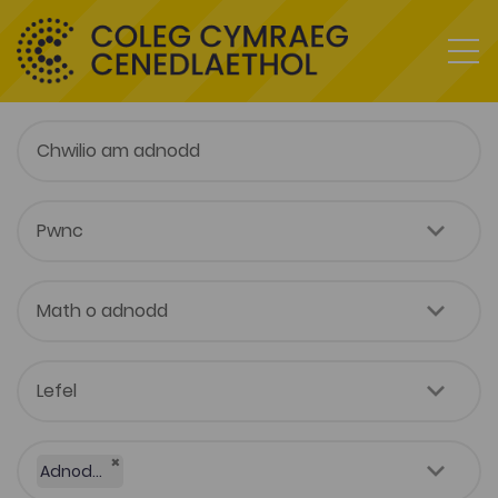
×
Adnodd Coleg Cymraeg