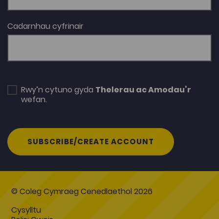
Cadarnhau cyfrinair
Rwy’n cytuno gyda
Thelerau ac Amodau’r
wefan.
SUBSCRIBE/CREATE ACCOUNT
© Coleg Cymraeg Cenedlaethol 2026
Cysylltu