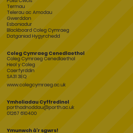
Polisi Cwcis
Termau
Telerau ac Amodau
Gwerddon
Esboniadur
Blackboard Coleg Cymraeg
Datganiad Hygyrchedd
Coleg Cymraeg Cenedlaethol
Coleg Cymraeg Cenedlaethol
Heol y Coleg
Caerfyrddin
SA31 3EQ
www.colegcymraeg.ac.uk
Ymholiadau Cyffredinol
porthadnoddau@porth.ac.uk
01267 610400
Ymunwch â'r sgwrs!