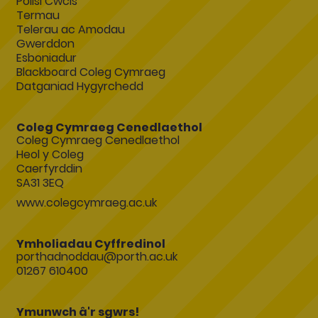
Polisi Cwcis
Termau
Telerau ac Amodau
Gwerddon
Esboniadur
Blackboard Coleg Cymraeg
Datganiad Hygyrchedd
Coleg Cymraeg Cenedlaethol
Coleg Cymraeg Cenedlaethol
Heol y Coleg
Caerfyrddin
SA31 3EQ
www.colegcymraeg.ac.uk
Ymholiadau Cyffredinol
porthadnoddau@porth.ac.uk
01267 610400
Ymunwch â'r sgwrs!