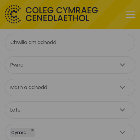
×
Cymraeg