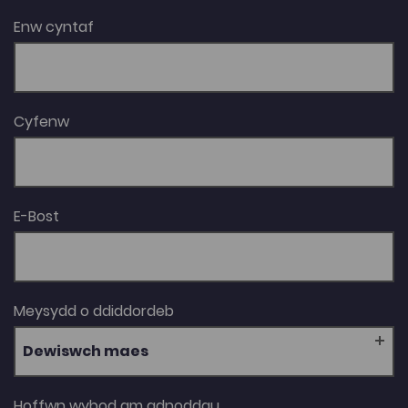
Enw cyntaf
Cyfenw
E-Bost
Meysydd o ddiddordeb
Dewiswch maes
Hoffwn wybod am adnoddau