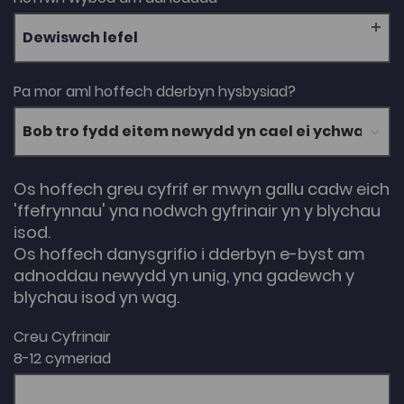
Dewiswch lefel
Pa mor aml hoffech dderbyn hysbysiad?
Os hoffech greu cyfrif er mwyn gallu cadw eich
'ffefrynnau' yna nodwch gyfrinair yn y blychau
isod.
Os hoffech danysgrifio i dderbyn e-byst am
adnoddau newydd yn unig, yna gadewch y
blychau isod yn wag.
Creu Cyfrinair
8-12 cymeriad