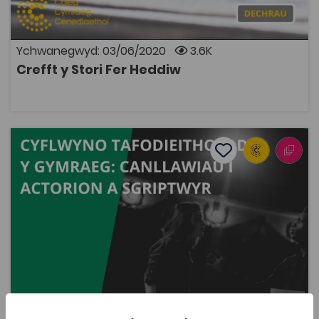
Caryl Lewis, Llŷr Gwyn Lewis a Mihangel Morgan er
mwyn taflu goleuni ar y modd y mae'r stori fer yn cael
ei hystyried heddiw.
Ychwanegwyd: 03/06/2020
3.6K
Crefft y Stori Fer Heddiw
AGOR
Cyflwyno Tafodieithoedd y Gymraeg: Canllawiau i Actor
Add to favourite
Dyddiad cyhoeddi: 2015
Add to favourites
Cyflwyno Tafodieithoedd y Gymraeg:
Canllawiau i Actorion a Sgriptwyr
2.1K
Tagiau
Cymraeg
Drama a Pherfformio
Adnodd Coleg Cymraeg
Amcan yr adnodd hwn yw helpu actorion a sgriptwyr
Cymraeg, nid yn unig i ymgyfarwyddo â gwahanol
amrywiadau tafodieithol, ond hefyd i’w defnyddio yn