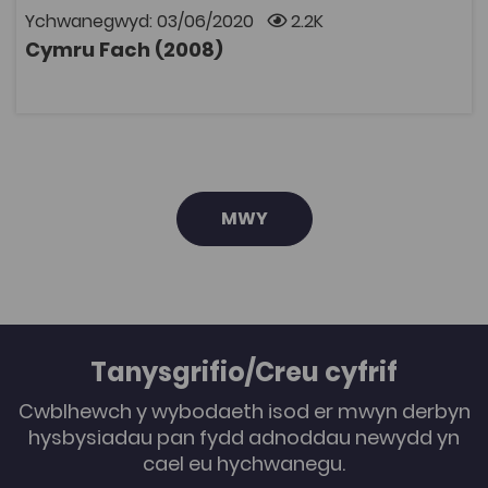
ddeg golygfa gyda phob un yn canolbwyntio ar ddau
Ychwanegwyd: 03/06/2020
2.2K
gymeriad (bachgen a merch) a'u perthynas â'i gilydd.
Cymru Fach (2008)
Yn cynnwys iaith gref a noethni. Ffilmiau Boom Films,
AGOR
2008. Oherwydd rhesymau hawlfraint bydd angen
cyfrif Coleg Cymraeg i wylio rhaglenni Archif S4C. Mae
modd ymaelodi ar wefan y Coleg Cymraeg
Cenedlaethol i gael cyfrif.
MWY
Tanysgrifio/Creu cyfrif
Cwblhewch y wybodaeth isod er mwyn derbyn
hysbysiadau pan fydd adnoddau newydd yn
cael eu hychwanegu.