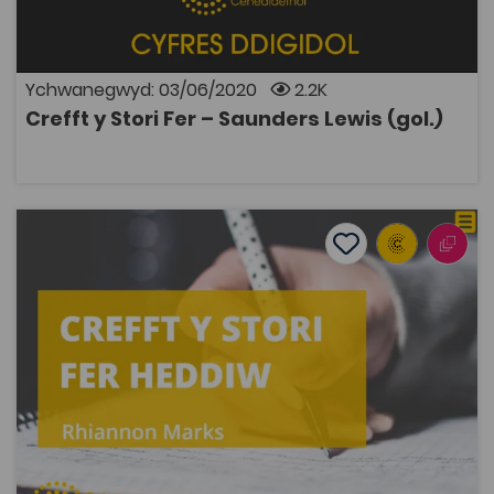
ysbrydoliaeth i'w llên a'r hyn a'u hysgogodd i
ysgrifennu.
Ychwanegwyd: 03/06/2020
2.2K
Crefft y Stori Fer – Saunders Lewis (gol.)
AGOR
Crefft y Stori Fer Heddiw
Add to favourite
Dyddiad cyhoeddi: 2019
Add to favourites
Crefft y Stori Fer Heddiw
3.6K
Tagiau
Cymraeg
Adnodd Coleg Cymraeg
Trafodaeth gyfoes ar ffurf y stori fer Gymraeg.
Cyflwynir safbwyntiau chwe awdur cyfoes a fu'n
cyhoeddi ym maes y stori fer yn ystod y blynyddoedd
diwethaf sef Fflur Dafydd, Jon Gower, Aled Islwyn,