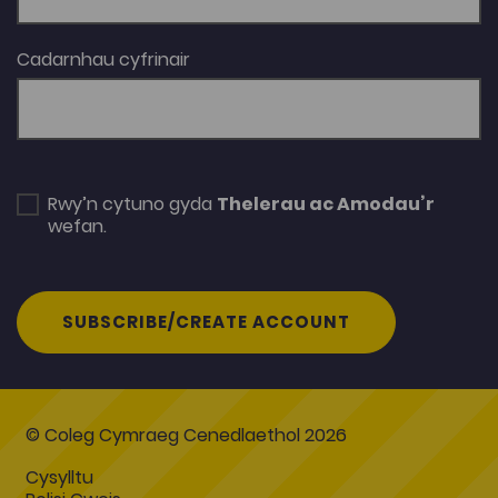
Cadarnhau cyfrinair
Rwy’n cytuno gyda
Thelerau ac Amodau’r
wefan.
SUBSCRIBE/CREATE ACCOUNT
© Coleg Cymraeg Cenedlaethol 2026
Cysylltu