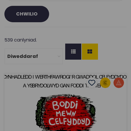
CHWILIO
539 canlyniad.
Cynhadledd ‘Boddi mewn Celfyddyd’: Gwaddol ’65
Add to favourite
Dyddiad cyhoeddi: 2015
Add to favourites
Cynhadledd ‘Boddi mewn Celfyddyd’:
Gwaddol ’65
2K
Tagiau
Cymraeg
Cerddoriaeth
Adnodd Coleg Cymraeg