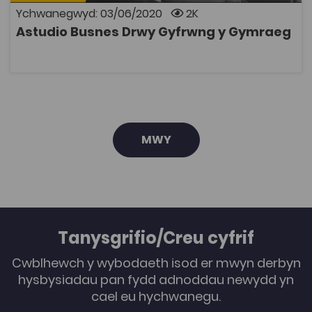
Ychwanegwyd: 03/06/2020
2K
Astudio Busnes Drwy Gyfrwng y Gymraeg
AGOR
MWY
Tanysgrifio/Creu cyfrif
Cwblhewch y wybodaeth isod er mwyn derbyn
hysbysiadau pan fydd adnoddau newydd yn
cael eu hychwanegu.