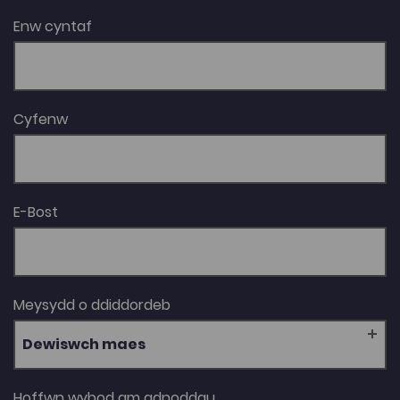
Enw cyntaf
Cyfenw
E-Bost
Meysydd o ddiddordeb
Dewiswch maes
Hoffwn wybod am adnoddau