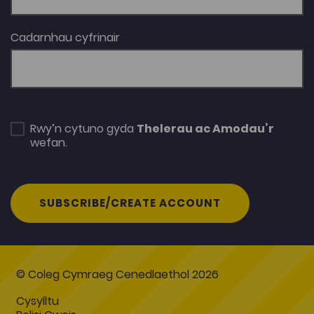
Cadarnhau cyfrinair
Rwy’n cytuno gyda
Thelerau ac Amodau’r
wefan.
SUBSCRIBE/CREATE ACCOUNT
© Coleg Cymraeg Cenedlaethol 2026
Cysylltu