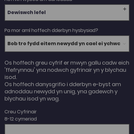
Dewiswch lefel
Pa mor aml hoffech dderbyn hysbysiad?
Os hoffech greu cyfrif er mwyn gallu cadw eich
'ffefrynnau' yna nodwch gyfrinair yn y blychau
isod.
Os hoffech danysgrifio i dderbyn e-byst am
adnoddau newydd yn unig, yna gadewch y
blychau isod yn wag.
Creu Cyfrinair
8-12 cymeriad