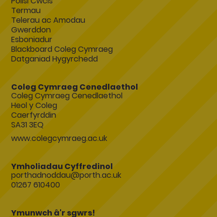
Polisi Cwcis
Termau
Telerau ac Amodau
Gwerddon
Esboniadur
Blackboard Coleg Cymraeg
Datganiad Hygyrchedd
Coleg Cymraeg Cenedlaethol
Coleg Cymraeg Cenedlaethol
Heol y Coleg
Caerfyrddin
SA31 3EQ
www.colegcymraeg.ac.uk
Ymholiadau Cyffredinol
porthadnoddau@porth.ac.uk
01267 610400
Ymunwch â'r sgwrs!