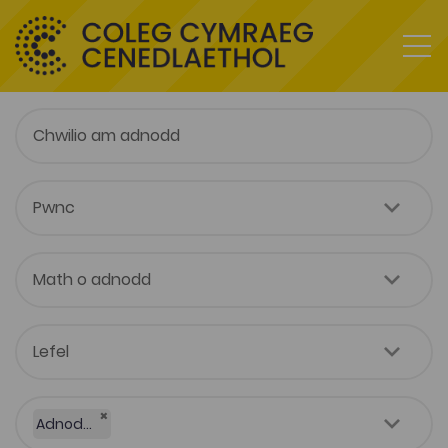
×
Adnodd Coleg Cymraeg