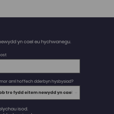
ewydd yn cael eu hychwanegu.
Bost
 mor aml hoffech dderbyn hysbysiad?
blychau isod.