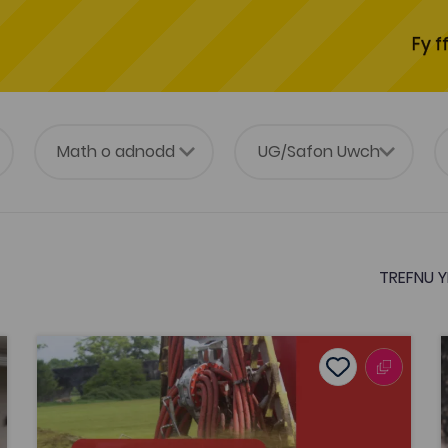
Fy f
TREFNU Y
 swyddi Gwasanaethau Cyhoeddus
Llygredd a gwastraff mewn amaeth
tes
Add to favour
Dyddiad cyhoeddi: 2020
es
Add to favourite
Llygredd a gwastraff mewn amaeth
Tagiau