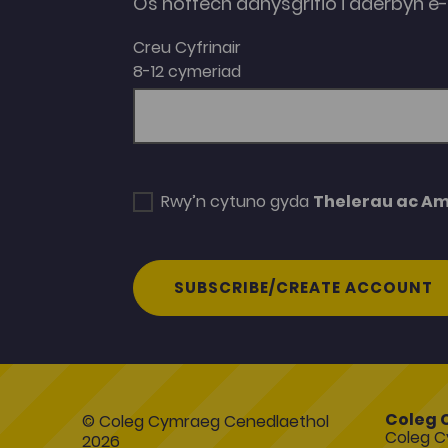
Os hoffech danysgrifio i dderbyn 
Creu Cyfrinair
8-12 cymeriad
Rwy’n cytuno gyda
Thelerau ac A
SUBSCRIBE/CREATE ACCOUNT
Coleg 
© Coleg Cymraeg Cenedlaethol
Coleg C
2026