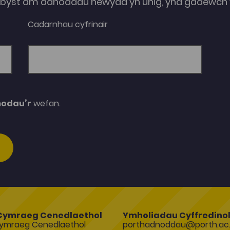
e-byst am adnoddau newydd yn unig, yna gadewch y
Cadarnhau cyfrinair
modau’r
wefan.
Cymraeg Cenedlaethol
Ymholiadau Cyffredino
ymraeg Cenedlaethol
porthadnoddau@porth.ac.