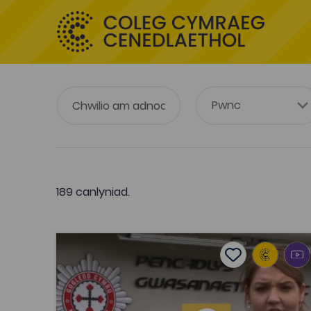
189 canlyniad.
Fideos 'Ar Frys' - defnyddio'r Gymraeg mewn
Add to favouri
Dyddiad cyhoeddi: 2019
Add to favourit
Fideos 'Ar Frys' - defnyddio'r Gymraeg
mewn swyddi Gwasanaethau