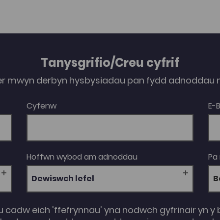
Tanysgrifio/Creu cyfrif
er mwyn derbyn hysbysiadau pan fydd adnoddau n
Cyfenw
E-
Hoffwn wybod am adnoddau
Pa
Dewiswch lefel
u cadw eich 'ffefrynnau' yna nodwch gyfrinair yn y 