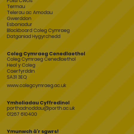
Polisi Cwcis
Termau
Telerau ac Amodau
Gwerddon
Esboniadur
Blackboard Coleg Cymraeg
Datganiad Hygyrchedd
Coleg Cymraeg Cenedlaethol
Coleg Cymraeg Cenedlaethol
Heol y Coleg
Caerfyrddin
SA31 3EQ
www.colegcymraeg.ac.uk
Ymholiadau Cyffredinol
porthadnoddau@porth.ac.uk
01267 610400
Ymunwch â'r sgwrs!