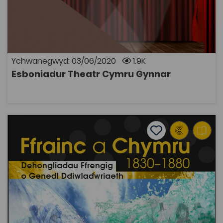
Cofnodion ar ddramodwyr Cymreig a fu'n weithgar yn
ystod yr hanner canrif rhwng 1880 a 1940, pob un â
llyfryddiaeth lawn. R. G. Berry D. T. Davies Eic Davies J.
Kitchener Davies Albert Evans-Jones (Cynan) Beriah
Gwynfe Evans J. O. Francis W. J. Gruffydd Howard de
Walden J. Tywi Jones T. Gwynn Jones Thomas Parry D.
Matthew Williams
Ychwanegwyd: 03/06/2020
1.9K
Esboniadur Theatr Cymru Gynnar
AGOR
Ffrainc a Cymru 1830–1880: Dehongliadau Ffrengig o Gen
Add to favourite
Dyddiad cyhoeddi: 2015
Add to favourites
Ffrainc a Cymru 1830–1880: Dehongliadau
Ffrengig o Genedl Ddiwladwriaeth – Paul
O'Leary
2.2K
Tagiau
Hanes
Ieithoedd
Adnodd Coleg Cymraeg