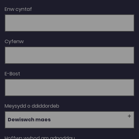
Enw cyntaf
Cyfenw
E-Bost
Meysydd o ddiddordeb
Dewiswch maes
Hoffwn wybod am adnoddau