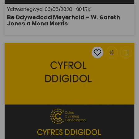
Meyerhold, Am y Theatr, wedi ei gyfieithu i'r Gymraeg.
Ychwanegwyd: 03/06/2020
1.7K
Be Ddywedodd Meyerhold – W. Gareth
AGOR
Jones a Mona Morris
Be Ddywedodd Weber – Ellis Roberts a Robat Powel
Add to favourite
Dyddiad cyhoeddi: 2014
Add to favourites
Be Ddywedodd Weber – Ellis Roberts a Robat
Powel
2.1K
Tagiau
Hanes
Gwleidyddiaeth
Cymdeithaseg a Pholisi Cymdeithasol
DECHE
Adnodd Coleg Cymraeg
Detholiad o waith Max Weber yn ei eiriau ei hun wedi
eu cyfieithu i'r Gymraeg. Weber oedd un o brif
sylfaenwyr cymdeithaseg fodern a llywiodd ei ddull
gweithio newydd 'Verstehen', sef dull deongliadol neu