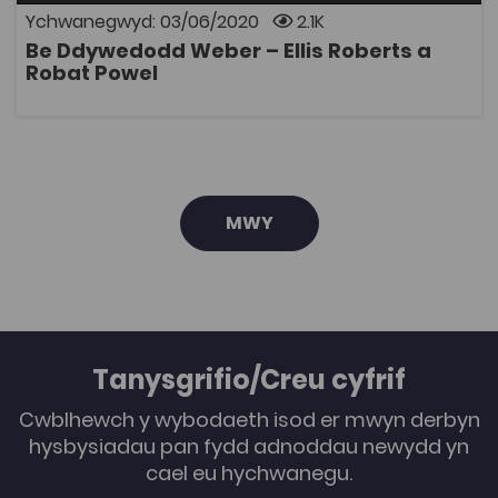
gyfranogol o astudio ffenomena gymdeithasol, y
Ychwanegwyd: 03/06/2020
2.1K
maes. Rhoddodd Weber bwyslais ar ddeall yr ystyr a
Be Ddywedodd Weber – Ellis Roberts a
phwrpas mae unigolyn yn ei roi i'w weithredoedd ei
AGOR
Robat Powel
hun.
MWY
Tanysgrifio/Creu cyfrif
Cwblhewch y wybodaeth isod er mwyn derbyn
hysbysiadau pan fydd adnoddau newydd yn
cael eu hychwanegu.