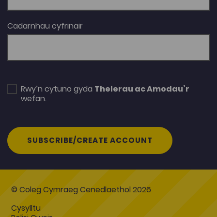
Cadarnhau cyfrinair
Rwy’n cytuno gyda
Thelerau ac Amodau’r
wefan.
SUBSCRIBE/CREATE ACCOUNT
© Coleg Cymraeg Cenedlaethol 2026
Cysylltu