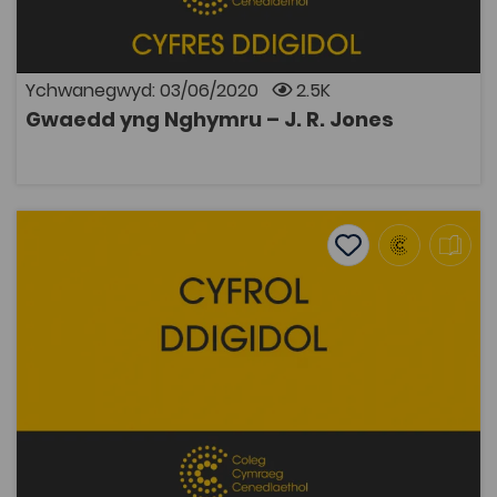
dadfeiliad crefydd.
Ychwanegwyd: 03/06/2020
2.5K
Gwaedd yng Nghymru – J. R. Jones
AGOR
Athronyddu am Grefydd – Dewi Z. Phillips
Add to favourite
Dyddiad cyhoeddi: 2014
Add to favourites
Athronyddu am Grefydd – Dewi Z. Phillips
1.8K
Tagiau
Athroniaeth
DECHE
Adnodd Coleg Cymraeg
Casgliad o ysgrifau ar athroniaeth crefydd yn ymateb
i ddisgwrs y cyfnod ar ystyr bodolaeth ac argyfwng
cymdeithas sy'n ymwrthod â chrefydd gristnogol a