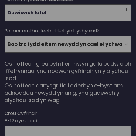
Dewiswch lefel
Pa mor aml hoffech dderbyn hysbysiad?
Os hoffech greu cyfrif er mwyn gallu cadw eich
'ffefrynnau' yna nodwch gyfrinair yn y blychau
isod.
Os hoffech danysgrifio i dderbyn e-byst am
adnoddau newydd yn unig, yna gadewch y
blychau isod yn wag.
Creu Cyfrinair
8-12 cymeriad