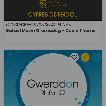
arddulliau llafar ac ysgrifenedig. Rhoir nifer o
enghreifftiau o sut y mae syniadau gramadegol yn
berthnasol i'r iaith a welir ac a glywir o'n cwmpas bob
dydd.
Ychwanegwyd: 03/06/2020
3.4K
Gafael Mewn Gramadeg – David Thorne
AGOR
Gruffydd Jones et al., 'Rhododendron ponticum: Hanes ei
Add to favourite
Dyddiad cyhoeddi: 2018
Add to favourites
Gruffydd Jones et al., 'Rhododendron
ponticum: Hanes ei gyflwyno a'i ymlediad yng
Nghymru, y bygythiad i fioam...
2K
Tagiau
Gwyddorau Amgylcheddol
Gwyddorau Biolegol
Gwerddon