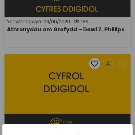
bodolaeth Duw. Trafodir natur yr iaith a geir mewn
credoau crefyddol a'n dealltwriaeth ohoni a thrafodir
theorïau ynglŷn â thragwyddoldeb.
Ychwanegwyd: 03/06/2020
1.8K
Athronyddu am Grefydd – Dewi Z. Phillips
AGOR
Be Ddywedodd Gerallt Gymro am ei Gyfoeswyr – Huw Pr
Add to favourite
Dyddiad cyhoeddi: 1986
Add to favourites
Be Ddywedodd Gerallt Gymro am ei Gyfoeswyr
– Huw Pryce a Glenda Carr
1.8K
Tagiau
Hanes
Gwleidyddiaeth
DECHE
Adnodd Coleg Cymraeg
Roedd Gerallt Gymro yn sylwebydd craff ac yn awdur
dysgedig a thoreithiog a ysgrifennodd ar amrywiaeth
o bynciau. Dyma gasgliad difyr o sylwadau ganddo am