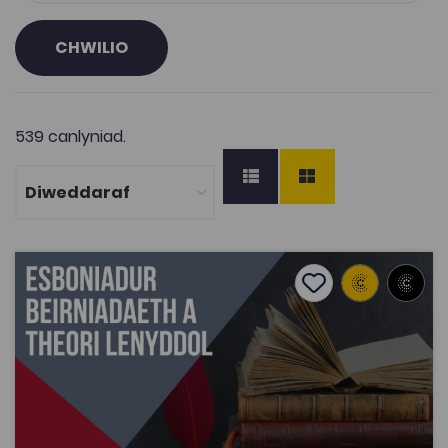
CHWILIO
539 canlyniad.
Esboniadur Beirniadaeth a Theori Lenyddol
Add to favourite
Add to favourites
Esboniadur Beirniadaeth a Theori Lenyddol
4.1K
Tagiau
Athroniaeth
Cymraeg
Esboniadur
Adnodd Coleg Cymraeg