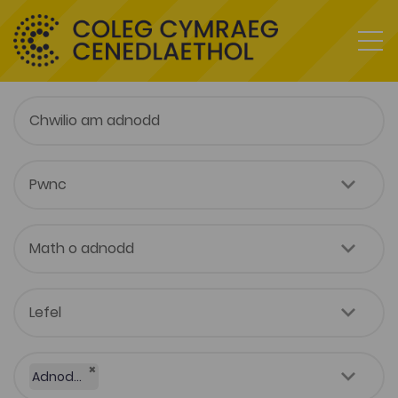
×
Adnodd Coleg Cymraeg