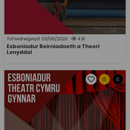
Dyma'r Esboniadur cynhwysfawr cyntaf yn y maes yn
y Gymraeg, yn cynnwys cofnodion ar y prif feirniaid a’r
prif theorïwyr yng Nghymru a thu hwnt, symudiadau
hen a newydd ynghyd â dyfeisiau llenyddol.
Ychwanegwyd: 03/06/2020
4.1K
Esboniadur Beirniadaeth a Theori
AGOR
Lenyddol
Esboniadur Theatr Cymru Gynnar
Add to favourite
Add to favourites
Esboniadur Theatr Cymru Gynnar
1.9K
Tagiau
Esboniadur
Drama a Pherfformio
Adnodd Coleg Cymraeg