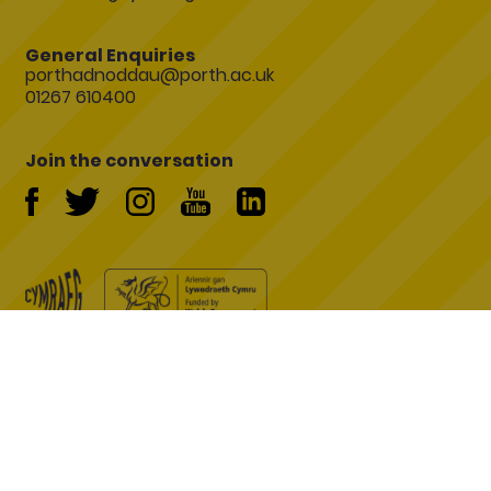
General Enquiries
porthadnoddau@porth.ac.uk
01267 610400
Join the conversation
Symfony Website Development by
Manage Cookies
Back to top