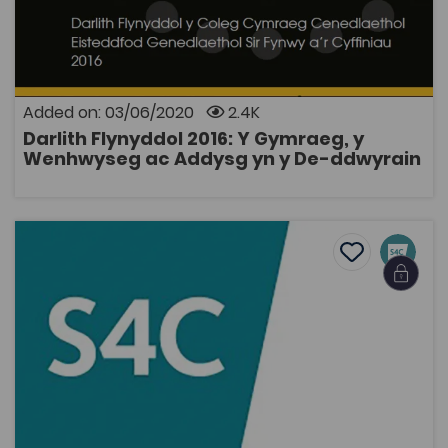
Coleg Cymraeg Resource
Darlith Flynyddol y Coleg Cymraeg Cenedlaethol 2016:
Y Gymraeg, y Wenhwyseg ac Addysg Gymraeg yn y
De-ddwyrain gan Dylan Foster Evans. Traddodwyd y
ddarlith yn Eisteddfod Genedlaethol Sir Fynwy a'r
Cyffiniau ar ddydd Mawrth 2 Awst 2016.
Added on: 03/06/2020
2.4K
Darlith Flynyddol 2016: Y Gymraeg, y
OPEN
Wenhwyseg ac Addysg yn y De-ddwyrain
#Fi: Ben a Hollie (2013)
Add to favou
Add to favo
#Fi: Ben a Hollie (2013)
2K
Tags
Film, Television and Media Studies
Youth Work
Film
Television and Media
Education
Teacher Training
Individual Document Programme