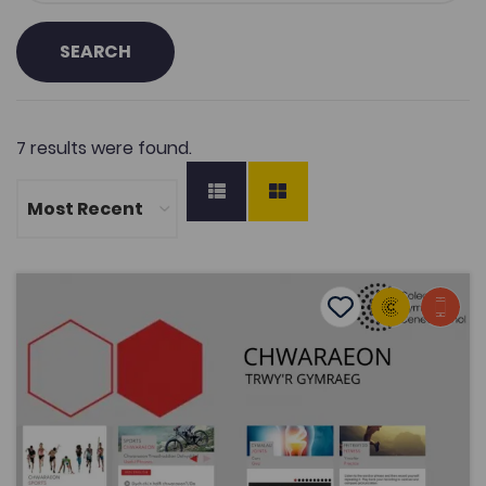
SEARCH
7 results were found.
Ap Chwaraeon trwy'r Gymraeg (Sports through the med
Add to favourite
Publish Date: 2023
Add to favourites
Ap Chwaraeon trwy'r Gymraeg (Sports
through the medium of Welsh)
4.1K
Dwyieithog
Tags
Youth Work
Sports
Health