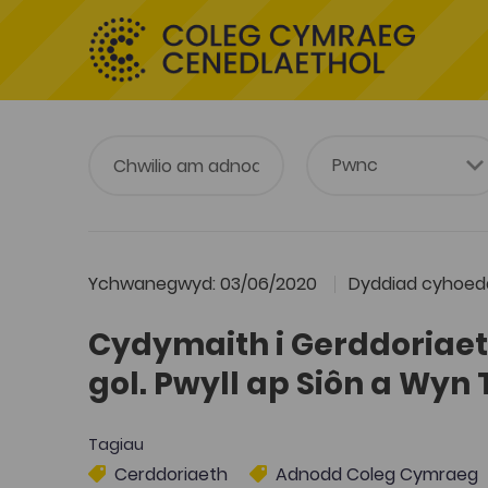
Ychwanegwyd: 03/06/2020
Dyddiad cyhoedd
Cydymaith i Gerddoriae
gol. Pwyll ap Siôn a Wy
Tagiau
Cerddoriaeth
Adnodd Coleg Cymraeg