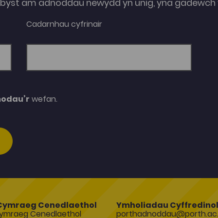
e-byst am adnoddau newydd yn unig, yna gadewch y
Cadarnhau cyfrinair
modau’r
wefan.
Cymraeg Cenedlaethol
Ymholiadau Cyffredino
ymraeg Cenedlaethol
porthadnoddau@porth.ac.