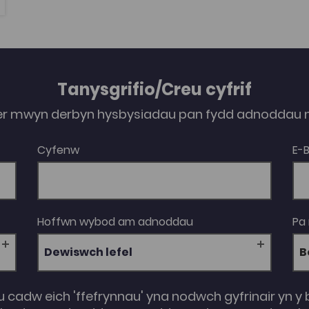
Tanysgrifio/Creu cyfrif
er mwyn derbyn hysbysiadau pan fydd adnoddau n
Cyfenw
E-
Hoffwn wybod am adnoddau
Pa
Dewiswch lefel
u cadw eich 'ffefrynnau' yna nodwch gyfrinair yn y 