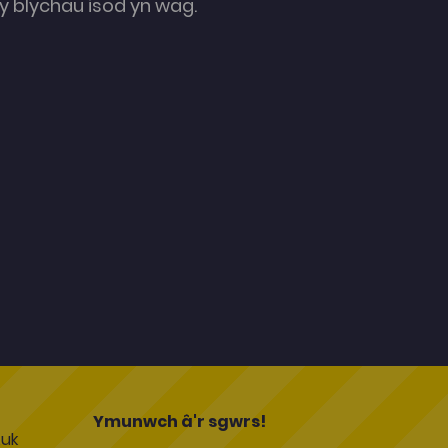
 blychau isod yn wag.
l
Ymunwch â'r sgwrs!
uk