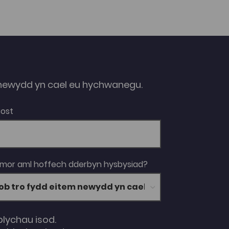
fideo yn cynnwys cyflwyniad gan y prif
ymchwilydd a chlipiau o weithdy a gynhaliwyd
yng Nghaerdydd ym mis Tachwedd 2023.
Mae’r daflen waith yn arwain y sawl sy'n
defnyddio'r adnodd drwy'r gweithgareddau,
eu hannog i ymwneud gyda themâu’r
prosiect, meddwl am beth sy’n berthnasol
neu’n bwysig iddyn nhw, ac yn gwahodd
ymatebion creadigol i’r ymchwil.
ewydd yn cael eu hychwanegu.
Bost
 mor aml hoffech dderbyn hysbysiad?
blychau isod.