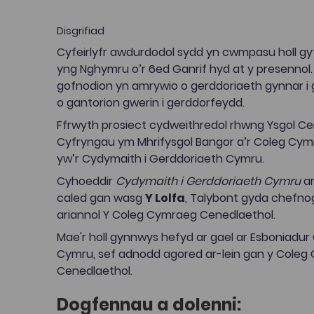
Disgrifiad
Cyfeirlyfr awdurdodol sydd yn cwmpasu holl g
yng Nghymru o’r 6ed Ganrif hyd at y presennol.
gofnodion yn amrywio o gerddoriaeth gynnar i 
o gantorion gwerin i gerddorfeydd.
Ffrwyth prosiect cydweithredol rhwng Ysgol Ce
Cyfryngau ym Mhrifysgol Bangor a’r Coleg Cy
yw’r Cydymaith i Gerddoriaeth Cymru.
Cyhoeddir
Cydymaith i Gerddoriaeth Cymru
ar
caled gan wasg
Y Lolfa
, Talybont gyda chefn
ariannol Y Coleg Cymraeg Cenedlaethol.
Mae'r holl gynnwys hefyd ar gael ar Esboniadur
Cymru, sef adnodd agored ar-lein gan y Coleg
Cenedlaethol.
Dogfennau a dolenni: