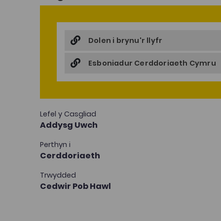
Dolen i brynu'r llyfr
Esboniadur Cerddoriaeth Cymru
Lefel y Casgliad
Addysg Uwch
Perthyn i
Cerddoriaeth
Trwydded
Cedwir Pob Hawl