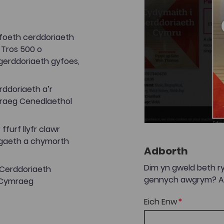
yfoeth cerddoriaeth
 Tros 500 o
gerddoriaeth gyfoes,
rddoriaeth a’r
mraeg Cenedlaethol
 ffurf llyfr clawr
ogaeth a chymorth
Adborth
Dim yn gweld beth ry
 Cerddoriaeth
gennych awgrym? Anf
 Cymraeg
Eich Enw