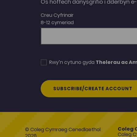
Os hoffech danysgrifio i dderbyn 
Creu Cyfrinair
8-12 cymeriad
Rwy’n cytuno gyda
Thelerau ac A
SUBSCRIBE/CREATE ACCOUNT
Coleg 
© Coleg Cymraeg Cenedlaethol
Coleg C
2026