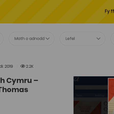
Fy f
i: 2019
2.2K
th Cymru –
n Thomas