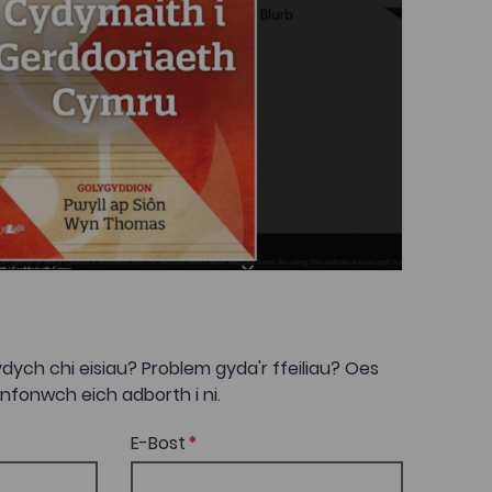
dych chi eisiau? Problem gyda'r ffeiliau? Oes
onwch eich adborth i ni.
E-Bost