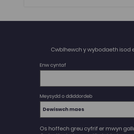
gweledol, gan gynnwys celf mewn gofal
iechyd, addysg, celf gyhoeddus, arddangos a
gweithio mewn orielau.
Cwblhewch y wybodaeth isod 
Enw cyntaf
Meysydd o ddiddordeb
Dewiswch maes
Os hoffech greu cyfrif er mwyn gall