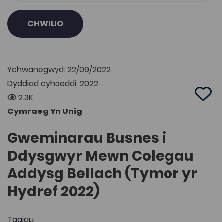
CHWILIO
Ychwanegwyd: 22/09/2022
Dyddiad cyhoeddi: 2022
2.3K
Add 
Cymraeg Yn Unig
Gweminarau Busnes i
Ddysgwyr Mewn Colegau
Addysg Bellach (Tymor yr
Hydref 2022)
Tagiau