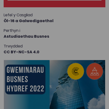
Lefel y Casgliad
Ôl-16 a Galwedigaethol
Perthyn i
Astudiaethau Busnes
Trwydded
CC BY-NC-SA 4.0