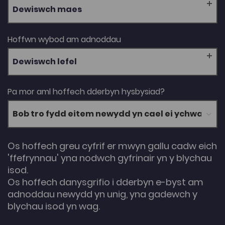
Dewiswch maes
Hoffwn wybod am adnoddau
Dewiswch lefel
Pa mor aml hoffech dderbyn hysbysiad?
Os hoffech greu cyfrif er mwyn gallu cadw eich
'ffefrynnau' yna nodwch gyfrinair yn y blychau
isod.
Os hoffech danysgrifio i dderbyn e-byst am
adnoddau newydd yn unig, yna gadewch y
blychau isod yn wag.