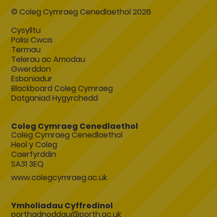
© Coleg Cymraeg Cenedlaethol 2026
Cysylltu
Polisi Cwcis
Termau
Telerau ac Amodau
Gwerddon
Esboniadur
Blackboard Coleg Cymraeg
Datganiad Hygyrchedd
Coleg Cymraeg Cenedlaethol
Coleg Cymraeg Cenedlaethol
Heol y Coleg
Caerfyrddin
SA31 3EQ
www.colegcymraeg.ac.uk
Ymholiadau Cyffredinol
porthadnoddau@porth.ac.uk