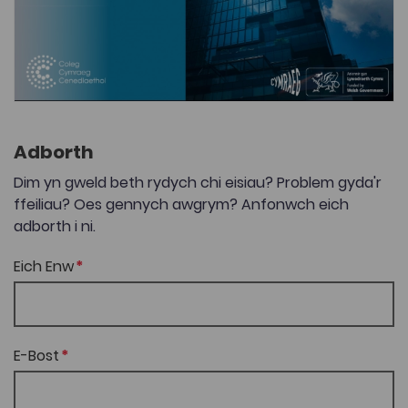
Adborth
Dim yn gweld beth rydych chi eisiau? Problem gyda'r
ffeiliau? Oes gennych awgrym? Anfonwch eich
adborth i ni.
Eich Enw
E-Bost