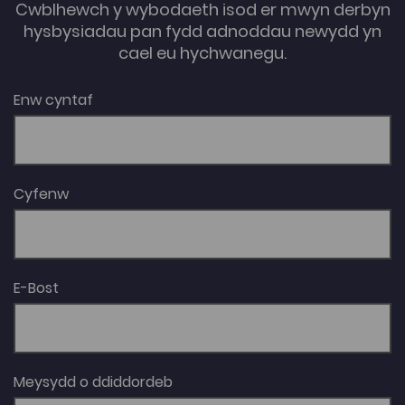
Cwblhewch y wybodaeth isod er mwyn derbyn
hysbysiadau pan fydd adnoddau newydd yn
cael eu hychwanegu.
Enw cyntaf
Cyfenw
E-Bost
Meysydd o ddiddordeb