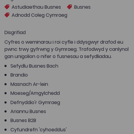
Astudiaethau Busnes
Busnes
Adnodd Coleg Cymraeg
Disgrifiad
Cyfres o weminarau i roi cyfle i ddysgwyr drafod eu
pwnc trwy gyfrwng y Gymraeg. Trafodwyd y canlynol
gan unigolion o nifer o fusnesau a sefydliadau.
Sefydlu Busnes Bach
Brandio
Masnach Ar-lein
Moeseg/Amgylchedd
Defnyddio'r Gymraeg
Ariannu Busnes
Busnes B2B
Cyfundrefn 'cyhoeddus'