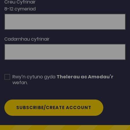
Creu Cyfrinair
8-12 cymeriad
Cadarnhau cyfrinair
Rwy’n cytuno gyda
Thelerau ac Amodau’r
wefan.
SUBSCRIBE/CREATE ACCOUNT