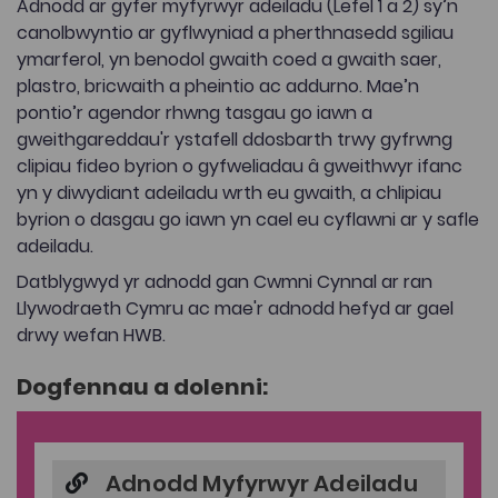
Adnodd ar gyfer myfyrwyr adeiladu (Lefel 1 a 2) sy’n
canolbwyntio ar gyflwyniad a pherthnasedd sgiliau
ymarferol, yn benodol gwaith coed a gwaith saer,
plastro, bricwaith a pheintio ac addurno. Mae’n
pontio’r agendor rhwng tasgau go iawn a
gweithgareddau'r ystafell ddosbarth trwy gyfrwng
clipiau fideo byrion o gyfweliadau â gweithwyr ifanc
yn y diwydiant adeiladu wrth eu gwaith, a chlipiau
byrion o dasgau go iawn yn cael eu cyflawni ar y safle
adeiladu.
Datblygwyd yr adnodd gan Cwmni Cynnal ar ran
Llywodraeth Cymru ac mae'r adnodd hefyd ar gael
drwy wefan HWB.
Dogfennau a dolenni:
Adnodd Myfyrwyr Adeiladu