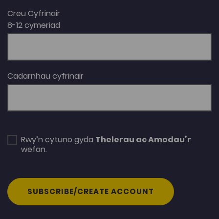
Creu Cyfrinair
8-12 cymeriad
Cadarnhau cyfrinair
Rwy’n cytuno gyda
Thelerau ac Amodau’r
wefan.
SUBSCRIBE/CREATE ACCOUNT