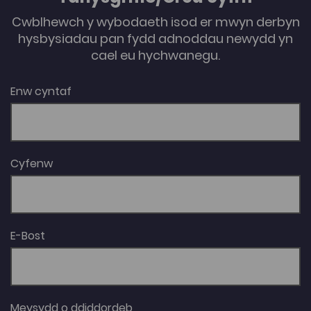
Cwblhewch y wybodaeth isod er mwyn derbyn
hysbysiadau pan fydd adnoddau newydd yn
cael eu hychwanegu.
Enw cyntaf
Cyfenw
E-Bost
Meysydd o ddiddordeb