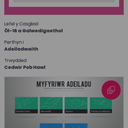
Lefel y Casgliad
Ôl-16 a Galwedigaethol
Perthyn i
Adeiladwaith
Trwydded
Cedwir Pob Hawl