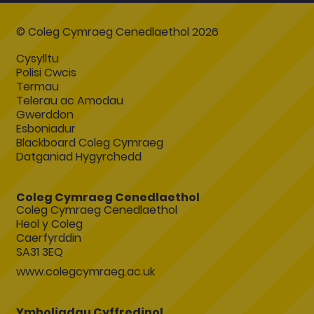
© Coleg Cymraeg Cenedlaethol 2026
Cysylltu
Polisi Cwcis
Termau
Telerau ac Amodau
Gwerddon
Esboniadur
Blackboard Coleg Cymraeg
Datganiad Hygyrchedd
Coleg Cymraeg Cenedlaethol
Coleg Cymraeg Cenedlaethol
Heol y Coleg
Caerfyrddin
SA31 3EQ
www.colegcymraeg.ac.uk
Ymholiadau Cyffredinol