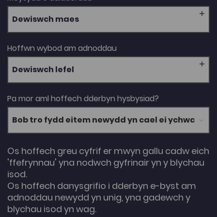
Dewiswch maes
Hoffwn wybod am adnoddau
Dewiswch lefel
Pa mor aml hoffech dderbyn hysbysiad?
Os hoffech greu cyfrif er mwyn gallu cadw eich
'ffefrynnau' yna nodwch gyfrinair yn y blychau
isod.
Os hoffech danysgrifio i dderbyn e-byst am
adnoddau newydd yn unig, yna gadewch y
blychau isod yn wag.