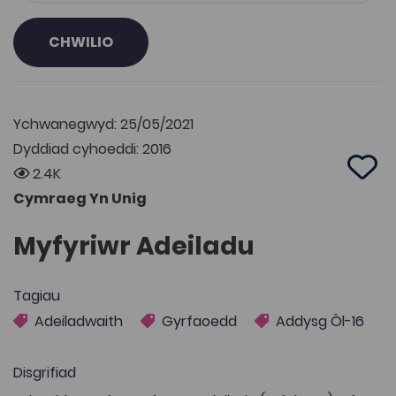
CHWILIO
Ychwanegwyd: 25/05/2021
Dyddiad cyhoeddi: 2016
2.4K
Add 
Cymraeg Yn Unig
Myfyriwr Adeiladu
Tagiau
Adeiladwaith
Gyrfaoedd
Addysg Ôl-16
Disgrifiad