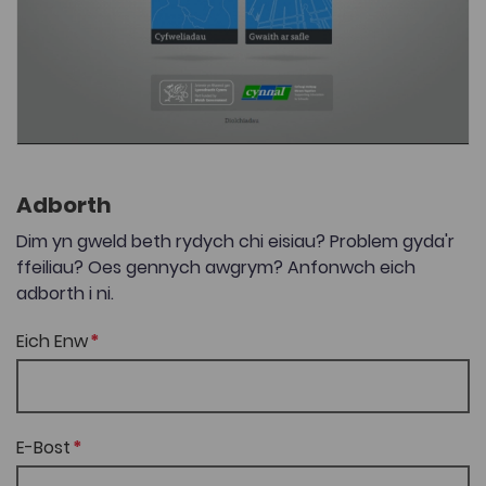
Adborth
Dim yn gweld beth rydych chi eisiau? Problem gyda'r
ffeiliau? Oes gennych awgrym? Anfonwch eich
adborth i ni.
Eich Enw
E-Bost