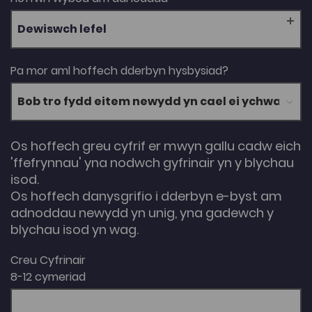
Dewiswch lefel
Pa mor aml hoffech dderbyn hysbysiad?
Os hoffech greu cyfrif er mwyn gallu cadw eich
'ffefrynnau' yna nodwch gyfrinair yn y blychau
isod.
Os hoffech danysgrifio i dderbyn e-byst am
adnoddau newydd yn unig, yna gadewch y
blychau isod yn wag.
Creu Cyfrinair
8-12 cymeriad