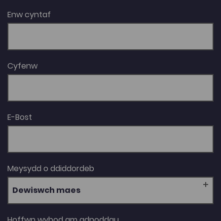
Enw cyntaf
Cyfenw
E-Bost
Meysydd o ddiddordeb
Dewiswch maes
Hoffwn wybod am adnoddau