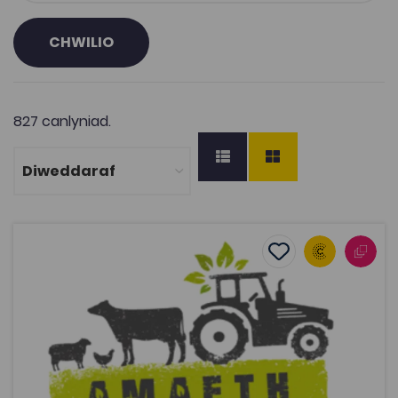
CHWILIO
827 canlyniad.
Amaeth Amdani
Add to favourite
Dyddiad cyhoeddi: 2020
Add to favourites
Amaeth Amdani
2.2K
Tagiau
Adnodd Coleg Cymraeg
Profiad Gwaith yn y Diwydiant Amaeth Adnodd i