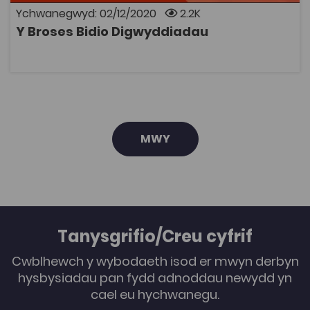
addysg bellach neu disgyblion ysgolion uwchradd.
Ychwanegwyd: 02/12/2020
2.2K
Datblygwyd yr adnoddau gan Jonathan Fry -
Y Broses Bidio Digwyddiadau
Darlithydd mewn Busnes a Rheolaeth, Prifysgol
AGOR
Aberystwyth
MWY
Tanysgrifio/Creu cyfrif
Cwblhewch y wybodaeth isod er mwyn derbyn
hysbysiadau pan fydd adnoddau newydd yn
cael eu hychwanegu.