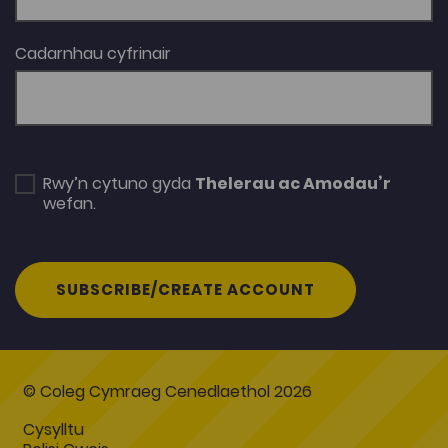
Cadarnhau cyfrinair
Rwy’n cytuno gyda
Thelerau ac Amodau’r
wefan.
SUBSCRIBE/CREATE ACCOUNT
© Coleg Cymraeg Cenedlaethol 2026
Cysylltu