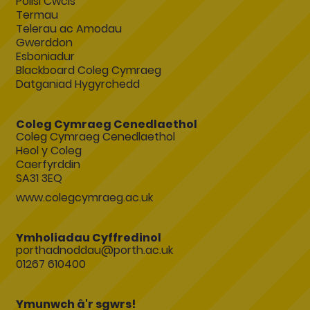
Polisi Cwcis
Termau
Telerau ac Amodau
Gwerddon
Esboniadur
Blackboard Coleg Cymraeg
Datganiad Hygyrchedd
Coleg Cymraeg Cenedlaethol
Coleg Cymraeg Cenedlaethol
Heol y Coleg
Caerfyrddin
SA31 3EQ
www.colegcymraeg.ac.uk
Ymholiadau Cyffredinol
porthadnoddau@porth.ac.uk
01267 610400
Ymunwch â'r sgwrs!