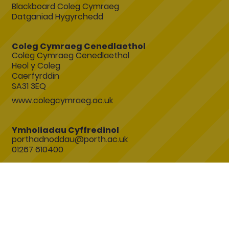
Blackboard Coleg Cymraeg
Datganiad Hygyrchedd
Coleg Cymraeg Cenedlaethol
Coleg Cymraeg Cenedlaethol
Heol y Coleg
Caerfyrddin
SA31 3EQ
www.colegcymraeg.ac.uk
Ymholiadau Cyffredinol
porthadnoddau@porth.ac.uk
01267 610400
Ymunwch â'r sgwrs!