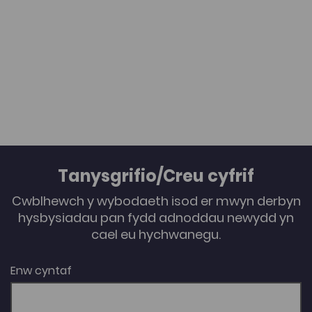
mewn modd effeithlon', Gwerddon, 13, Chwefror 2013,
10-28.
Tanysgrifio/Creu cyfrif
Cwblhewch y wybodaeth isod er mwyn derbyn
hysbysiadau pan fydd adnoddau newydd yn
cael eu hychwanegu.
Enw cyntaf