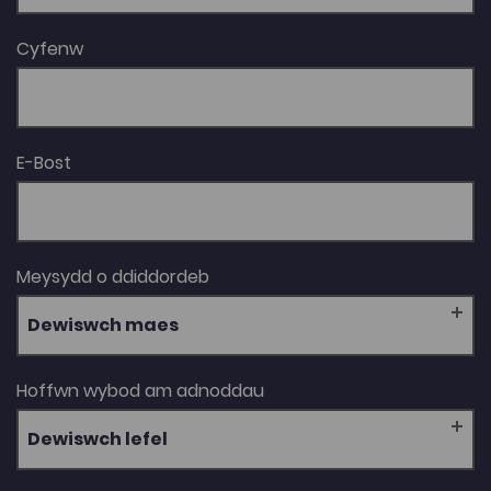
Cyfenw
E-Bost
Meysydd o ddiddordeb
Dewiswch maes
Hoffwn wybod am adnoddau
Dewiswch lefel