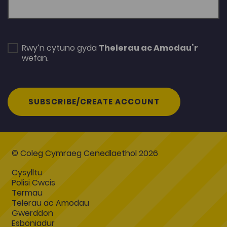
Rwy’n cytuno gyda
Thelerau ac Amodau’r
wefan.
SUBSCRIBE/CREATE ACCOUNT
© Coleg Cymraeg Cenedlaethol 2026
Cysylltu
Polisi Cwcis
Termau
Telerau ac Amodau
Gwerddon
Esboniadur