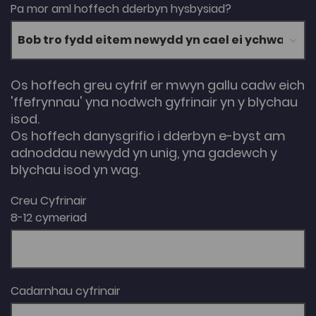
Pa mor aml hoffech dderbyn hysbysiad?
Os hoffech greu cyfrif er mwyn gallu cadw eich
'ffefrynnau' yna nodwch gyfrinair yn y blychau
isod.
Os hoffech danysgrifio i dderbyn e-byst am
adnoddau newydd yn unig, yna gadewch y
blychau isod yn wag.
Creu Cyfrinair
8-12 cymeriad
Cadarnhau cyfrinair