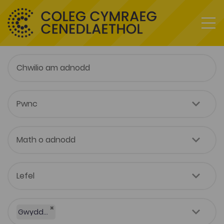
×
Gwyddorau Amaethyddol