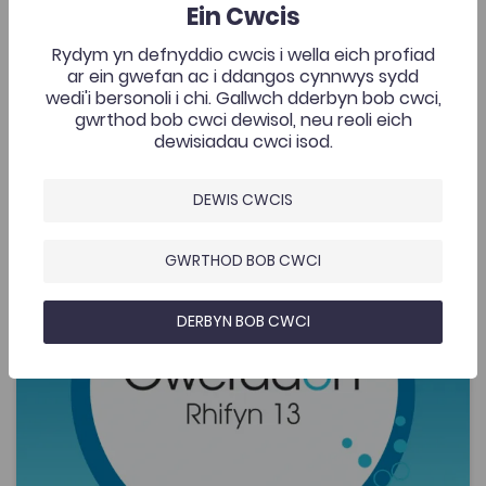
Ein Cwcis
llyngyr y rwmen yng Nghymru. Gweithiodd
gwyddonwyr o IBERS, Prifysgol Aberystwyth, gydag
Rydym yn defnyddio cwcis i wella eich profiad
aelodau CFfI ar draws Cymru i ddarganfod ym mha
ar ein gwefan ac i ddangos cynnwys sydd
ffermydd yr oedd llyngyr y rwmen yn bresennol.
wedi'i bersonoli i chi. Gallwch dderbyn bob cwci,
Ychwanegwyd: 03/06/2020
2.1K
gwrthod bob cwci dewisol, neu reoli eich
Prosiect Ymchwil Llyngyr
dewisiadau cwci isod.
AGOR
DEWIS CWCIS
Sharon Huws et al., 'Sicrhau argaeledd cynnyrch cilgno
Add to favourite
GWRTHOD BOB CWCI
Dyddiad cyhoeddi: 2013
Add to favourites
Sharon Huws et al., 'Sicrhau argaeledd
cynnyrch cilgnowyr o'r ansawdd gorau mewn
DERBYN BOB CWCI
modd effeithlon' (2013)
2K
Tagiau
Gwyddorau Biolegol
Gwerddon
Gwyddorau Amaethyddol
Adnodd Coleg Cymraeg