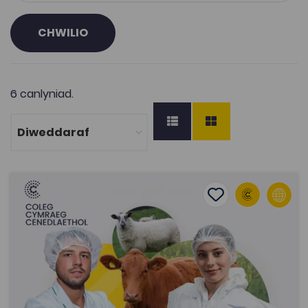
CHWILIO
6 canlyniad.
Cynhyrchu Cig
Add to favourite
Dyddiad cyhoeddi: 2025
Add to favourites
Cynhyrchu Cig
2.4K
Dwyieithog
Tagiau
Ôl-16
Amaethyddiaeth
Gwyddorau Amaethyddol
Addysg Ôl-16