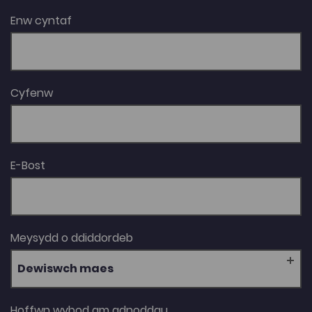
Enw cyntaf
Cyfenw
E-Bost
Meysydd o ddiddordeb
Dewiswch maes
Hoffwn wybod am adnoddau