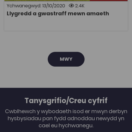
ddelio gyda gwastraff amaethyddol, mae’n helpu
Ychwanegwyd: 13/10/2020
2.4K
myfyrwyr i ddeall beth yw ystyr gwastraff organig ac
anorganig, ac mae’n helpu myfyrwyr i adnabod y
Llygredd a gwastraff mewn amaeth
deddfwriaethau a’r cod ymarfer perthnasol ar gyfer
AGOR
rheoli gwastraff amaethyddol. Mae’r adnodd hwn wedi
cael ei greu neu ei gomisiynu gan Lywodraeth Cymru.
MWY
Tanysgrifio/Creu cyfrif
Cwblhewch y wybodaeth isod er mwyn derbyn
hysbysiadau pan fydd adnoddau newydd yn
cael eu hychwanegu.