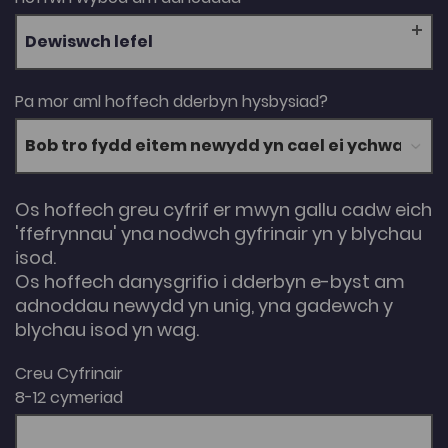
Dewiswch lefel
Pa mor aml hoffech dderbyn hysbysiad?
Os hoffech greu cyfrif er mwyn gallu cadw eich
'ffefrynnau' yna nodwch gyfrinair yn y blychau
isod.
Os hoffech danysgrifio i dderbyn e-byst am
adnoddau newydd yn unig, yna gadewch y
blychau isod yn wag.
Creu Cyfrinair
8-12 cymeriad