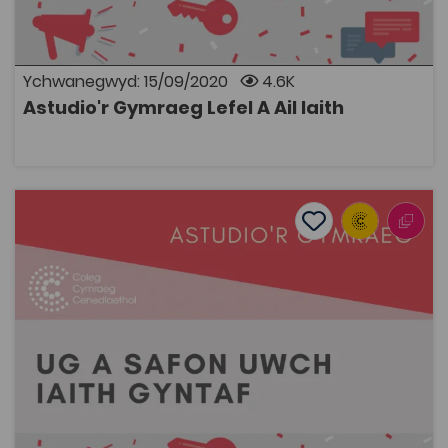
ffordd newydd o ddysgu ac addysgu mewn cyfnod di-
gynsail ym myd addysg yng Nghymru. Mae’r casgliad
yn cynnwys deunydd amrywiol megis clipiau fideo,
deunydd hyrwyddo a dolenni i wefannau allanol.
Ychwanegwyd: 15/09/2020
4.6K
Astudio'r Gymraeg Lefel A Ail Iaith
AGOR
Astudio'r Gymraeg Lefel A Iaith Gyntaf
Add to favourite
Dyddiad cyhoeddi: 2020
Add to favourites
Astudio'r Gymraeg Lefel A Iaith Gyntaf
8.3K
Tagiau
Cymraeg
Astudio'r Gymraeg
Adnodd Coleg Cymraeg
Dyma gasgliad o adnoddau ar gyfer disgyblion ac
athrawon Uwch Gyfrannol a Safon Uwch Cymraeg
Iaith Gyntaf. Mae’r adnoddau, sy’n berthnasol i'r