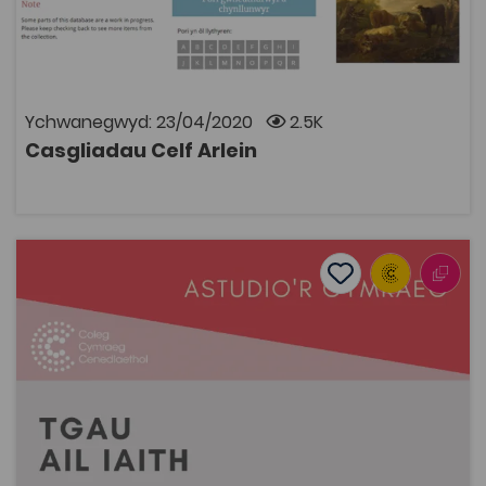
gweithiau ar fenthyciad tymor hir o Ymddiriedolaeth
Derek Williams. Hefyd yn rhan o’r casgliad mae tua tri
deg mil o ddarluniau, lluniau dyfrlliw, printiau a
ffotograffau a tua un fil ar ddeg o weithiau celf
gymwysedig.
Ychwanegwyd: 23/04/2020
2.5K
Casgliadau Celf Arlein
AGOR
Astudio'r Gymraeg TGAU Ail Iaith
Add to favourite
Dyddiad cyhoeddi: 2020
Add to favourites
Astudio'r Gymraeg TGAU Ail Iaith
3.2K
Tagiau
Cymraeg
Astudio'r Gymraeg
Cymraeg Ail Iaith
TGAU
Adnodd Coleg Cymraeg