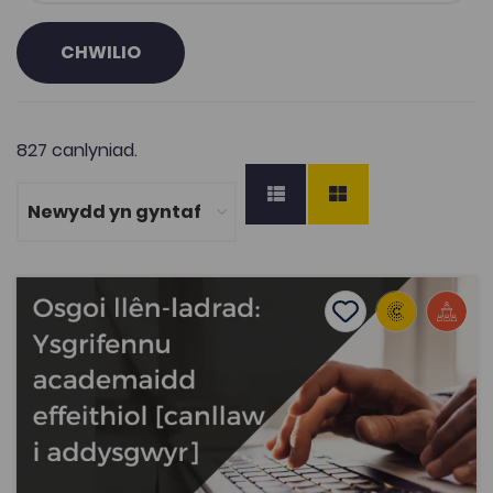
CHWILIO
827 canlyniad.
Osgoi llên-ladrad: Ysgrifennu academaidd effeithiol [canl
Add to favourite
Dyddiad cyhoeddi: 2020
Add to favourites
Osgoi llên-ladrad: Ysgrifennu academaidd
effeithiol [canllaw i addysgwyr], Dr Leila
Griffiths
2.8K
Tagiau
Rhaglen Datblygu Staff