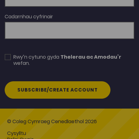
Cadarnhau cyfrinair
Rwy’n cytuno gyda
Thelerau ac Amodau’r
wefan.
SUBSCRIBE/CREATE ACCOUNT
© Coleg Cymraeg Cenedlaethol 2026
Cysylltu