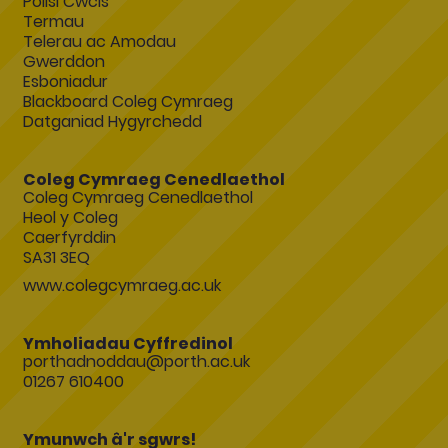
Polisi Cwcis
Termau
Telerau ac Amodau
Gwerddon
Esboniadur
Blackboard Coleg Cymraeg
Datganiad Hygyrchedd
Coleg Cymraeg Cenedlaethol
Coleg Cymraeg Cenedlaethol
Heol y Coleg
Caerfyrddin
SA31 3EQ
www.colegcymraeg.ac.uk
Ymholiadau Cyffredinol
porthadnoddau@porth.ac.uk
01267 610400
Ymunwch â'r sgwrs!