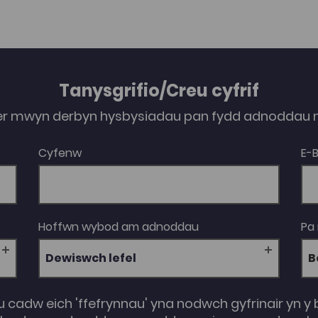
Tanysgrifio/Creu cyfrif
er mwyn derbyn hysbysiadau pan fydd adnoddau n
Cyfenw
E-
Hoffwn wybod am adnoddau
Pa
Dewiswch lefel
u cadw eich 'ffefrynnau' yna nodwch gyfrinair yn y 