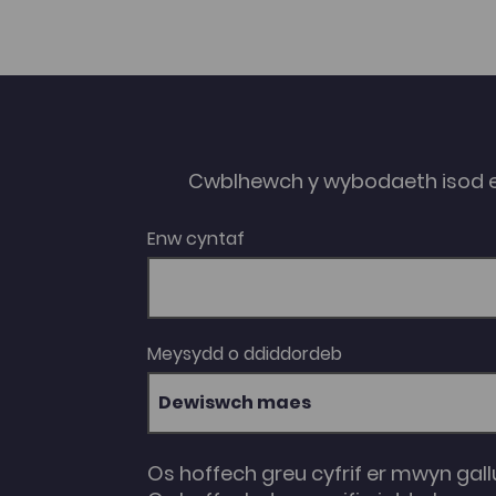
Cwblhewch y wybodaeth isod 
Enw cyntaf
Meysydd o ddiddordeb
Dewiswch maes
Os hoffech greu cyfrif er mwyn gall