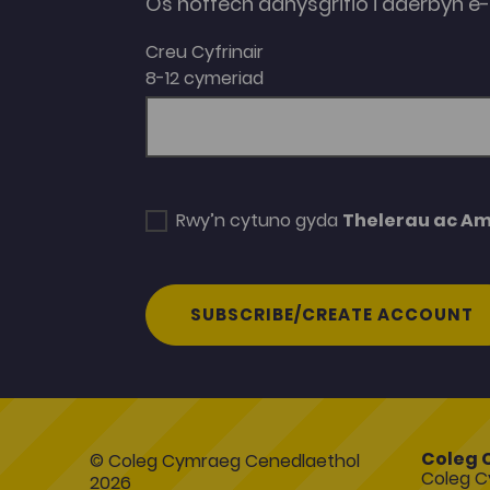
Os hoffech danysgrifio i dderbyn 
Creu Cyfrinair
8-12 cymeriad
Rwy’n cytuno gyda
Thelerau ac A
SUBSCRIBE/CREATE ACCOUNT
Coleg 
© Coleg Cymraeg Cenedlaethol
Coleg C
2026