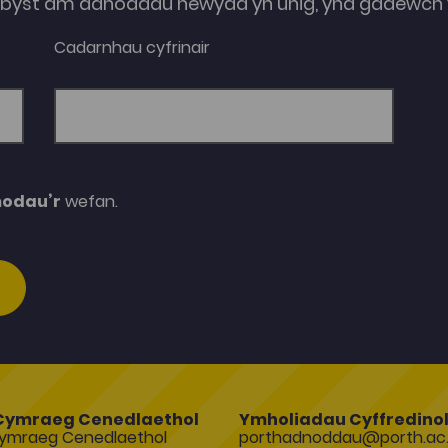
e-byst am adnoddau newydd yn unig, yna gadewch y
Cadarnhau cyfrinair
modau’r
wefan.
Cymraeg Cenedlaethol
Ymholiadau Cyffredino
ymraeg Cenedlaethol
porthadnoddau@porth.ac.