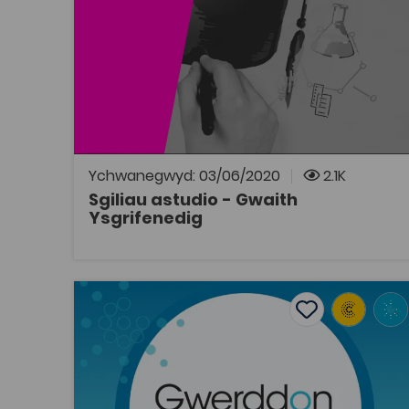
Sgiliau Astudio
Adnodd Coleg Cymraeg
Casgliad o glipiau fideo i helpu myfyrwyr i
weithio'n effeithiol ac i gyflwyno gwaith
ysgrifenedig da.
Ychwanegwyd: 03/06/2020
2.1K
Sgiliau astudio - Gwaith
Ysgrifenedig
AGOR
Siân Wyn Siencyn, 'Darpariaeth Gymraeg i blant 
Add to favouri
Dyddiad cyhoeddi: 2018
Add to favourit
Siân Wyn Siencyn, 'Darpariaeth
Gymraeg i blant ifanc: hanes a heriau
datblygiad addysg feithrin yng
Nghymru' (...