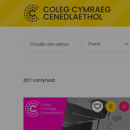
827 canlyniad.
Sgiliau astudio - Gwaith Ysgrifenedig
Add to favouri
Dyddiad cyhoeddi: 2014
Add to favourit
Sgiliau astudio - Gwaith Ysgrifenedig
Tagiau