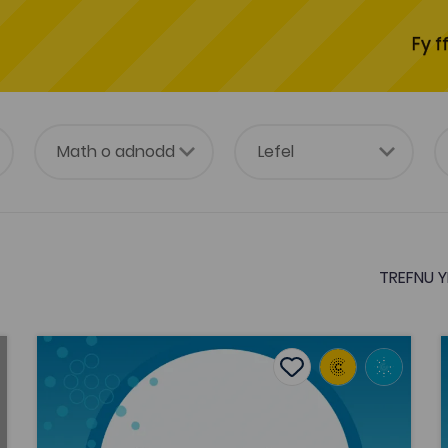
Fy f
TREFNU Y
Sharon Huws et al., 'Sicrhau argaeledd cynnyrch cil
tes
Add to favourites
Dyddiad cyhoeddi: 2013
es
Add to favourites
Sharon Huws et al., 'Sicrhau argaeledd
cynnyrch cilgnowyr o'r ansawdd