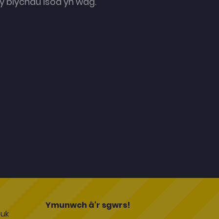
 blychau isod yn wag.
l
Ymunwch â'r sgwrs!
uk