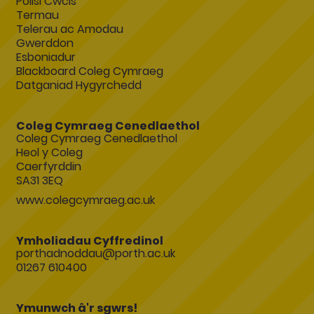
Polisi Cwcis
Termau
Telerau ac Amodau
Gwerddon
Esboniadur
Blackboard Coleg Cymraeg
Datganiad Hygyrchedd
Coleg Cymraeg Cenedlaethol
Coleg Cymraeg Cenedlaethol
Heol y Coleg
Caerfyrddin
SA31 3EQ
www.colegcymraeg.ac.uk
Ymholiadau Cyffredinol
porthadnoddau@porth.ac.uk
01267 610400
Ymunwch â'r sgwrs!