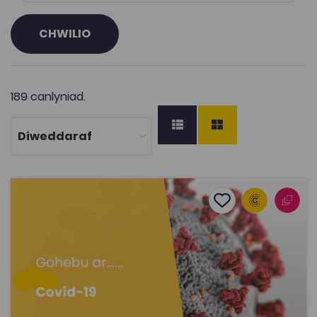
CHWILIO
189 canlyniad.
Gohebu ar...Covid-19
Add to favourite
Dyddiad cyhoeddi: 2020
Add to favourites
Gohebu ar...Covid-19
3.1K
Tagiau
Newyddiaduraeth a Chyfathrebu
Gwobr Adnodd Cyfrwng Cymraeg Rhagorol