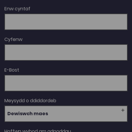
Enw cyntaf
Cyfenw
E-Bost
Meysydd o ddiddordeb
Dewiswch maes
Hoffwn wybod am adnoddau