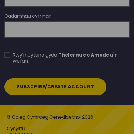
Cadarnhau cyfrinair
Rwy’n cytuno gyda
Thelerau ac Amodau’r
wefan.
SUBSCRIBE/CREATE ACCOUNT
© Coleg Cymraeg Cenedlaethol 2026
Cysylltu