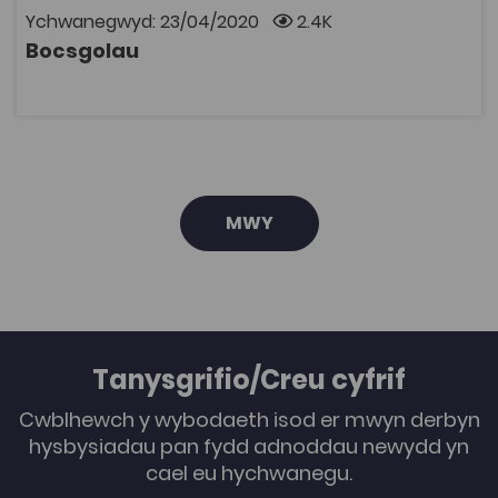
sefydliadau creadigol, galerïau ac amgueddfeydd,
Ychwanegwyd: 23/04/2020
2.4K
asesiad a ffynonellau o gyngor gyrfaoedd.
Bocsgolau
AGOR
MWY
Tanysgrifio/Creu cyfrif
Cwblhewch y wybodaeth isod er mwyn derbyn
hysbysiadau pan fydd adnoddau newydd yn
cael eu hychwanegu.