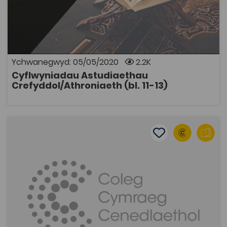
Casgliad o gyflwyniadau PowerPoint yn ymwneud ag
agweddau ar faes llafur Safon UG/Uwch Astudiaethau
Crefyddol. Gan Dr Gareth Evans-Jones, Prifysgol
Bangor.
Ychwanegwyd: 05/05/2020
2.2K
Cyflwyniadau Astudiaethau
AGOR
Crefyddol/Athroniaeth (bl. 11-13)
Genres y Cywydd
Add to favourite
Dyddiad cyhoeddi: 2016
Add to favourites
Genres y Cywydd
2.3K
Tagiau
Cymraeg Llên
Adnodd Coleg Cymraeg
Casgliad o ddetholiad o ysgrifau beirniadol thematig a
gyhoeddwyd dros y blynyddoedd yn y cylchgrawn