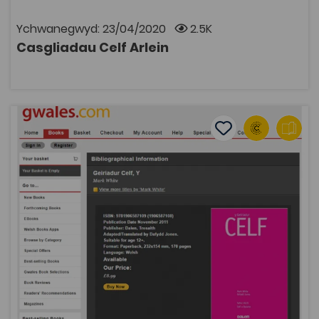
gymwysedig.
Ychwanegwyd: 23/04/2020
2.5K
Casgliadau Celf Arlein
AGOR
Y Geiriadur Celf
Add to favourite
Dyddiad cyhoeddi: 2020
Add to favourites
Y Geiriadur Celf
2.6K
Tagiau
Celf
Pont i'r Brifysgol
Ôl-16
Adnodd Coleg Cymraeg
Wrth astudio Celf a Dylunio ar gyfer Safon Uwch
Gyfrannol a Safon Uwch bydd y myfyriwr angen dod o
hyd i ystyr geiriau arbenigol a darganfod mwy am
fudiadau celf. Mae'r Geiriadur Celf wedi ei lunio ar
gyfer ateb y gofyn hwn. Mae'n cynnwys esboniadau