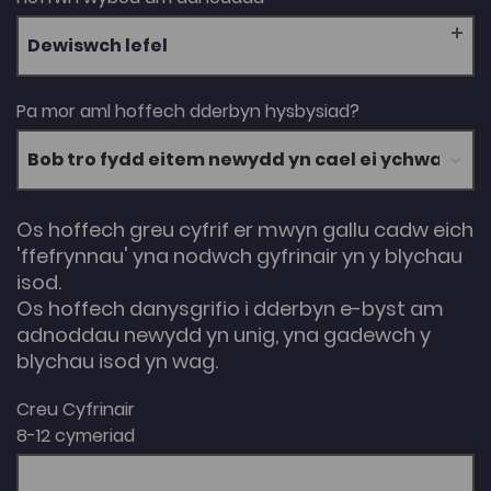
Dewiswch lefel
Pa mor aml hoffech dderbyn hysbysiad?
Os hoffech greu cyfrif er mwyn gallu cadw eich
'ffefrynnau' yna nodwch gyfrinair yn y blychau
isod.
Os hoffech danysgrifio i dderbyn e-byst am
adnoddau newydd yn unig, yna gadewch y
blychau isod yn wag.
Creu Cyfrinair
8-12 cymeriad