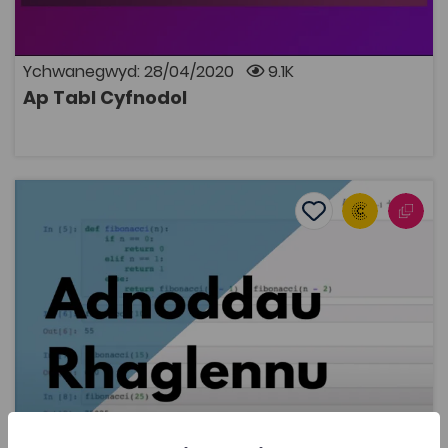
Ychwanegwyd: 28/04/2020
9.1K
Ap Tabl Cyfnodol
AGOR
Adnoddau Rhaglennu
Add to favourite
Dyddiad cyhoeddi: 2020
Add to favourites
Adnoddau Rhaglennu
2.9K
Tagiau
Gwyddorau Cyfrifiadurol
Sgiliau Digidol
Adnodd Coleg Cymraeg
Cyfres o adnoddau aml-gyfrwng i ddysgu rhaglennu
trwy gyfrwng y Gymraeg. Mae’n cynnwys 28 fideo sy’n
cwmpasu lawrlwytho, gosod a rhedeg Python;
cystrawen sylfaenol; a meddwl algorithmig trwy