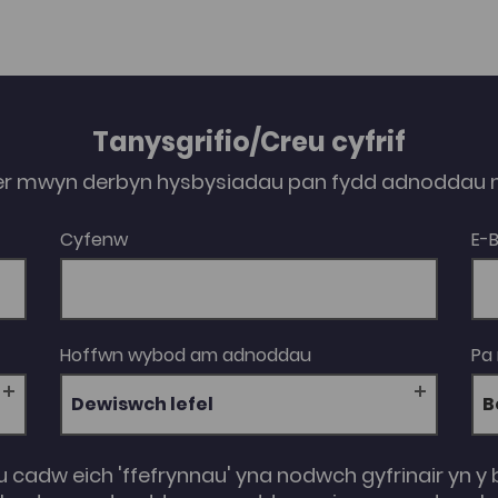
Tanysgrifio/Creu cyfrif
er mwyn derbyn hysbysiadau pan fydd adnoddau n
Cyfenw
E-
Hoffwn wybod am adnoddau
Pa
Dewiswch lefel
u cadw eich 'ffefrynnau' yna nodwch gyfrinair yn y 