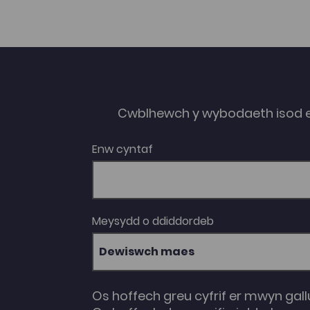
Cwblhewch y wybodaeth isod 
Enw cyntaf
Meysydd o ddiddordeb
Dewiswch maes
Os hoffech greu cyfrif er mwyn gall