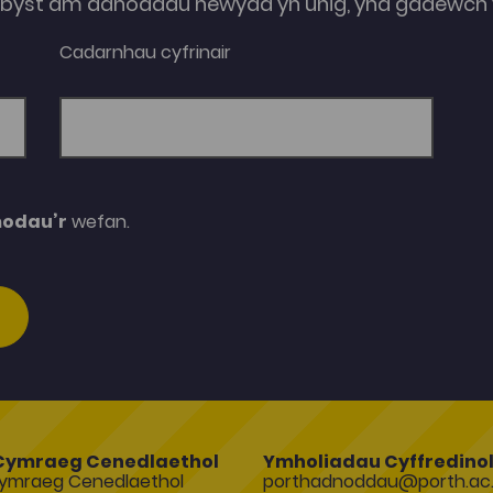
e-byst am adnoddau newydd yn unig, yna gadewch y
Cadarnhau cyfrinair
modau’r
wefan.
Cymraeg Cenedlaethol
Ymholiadau Cyffredino
ymraeg Cenedlaethol
porthadnoddau@porth.ac.