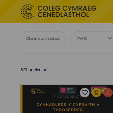
827 canlyniad.
Cynhadledd y Gyfraith a Throseddeg 2021
Add to favouri
Dyddiad cyhoeddi: 2021
Add to favourit
Cynhadledd y Gyfraith a Throseddeg
2021