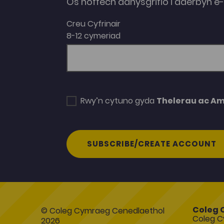
Os hoffech danysgrifio i dderbyn 
Creu Cyfrinair
8-12 cymeriad
Rwy’n cytuno gyda
Thelerau ac A
SUBSCRIBE/CREATE ACCOUNT
Coleg 
© Coleg Cymraeg Cenedlaethol
Coleg C
2026