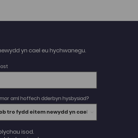
negeseuon e-bost. Gwneud defnydd
effeithiol o amser gydag eraill.
Bywgraffiad Mari Ellis Roberts Mae Mari yn
Swyddog Adnoddau Dynol ym Mhrifysgol
Bangor ac yn gyfrifol am y ddarpariaeth
Datblygu Staff mewnol. Yn ogystal mae hi’n
rheoli cynllun Cymhelliant a Mentora'r
Brifysgol ac yn rhedeg gweithdai
effeithiolrwydd personol megis sgiliau rheoli
ewydd yn cael eu hychwanegu.
amser, gosod nodau effeithiol ayb.
Bost
 mor aml hoffech dderbyn hysbysiad?
blychau isod.