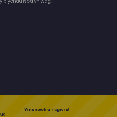
 blychau isod yn wag.
l
Ymunwch â'r sgwrs!
uk