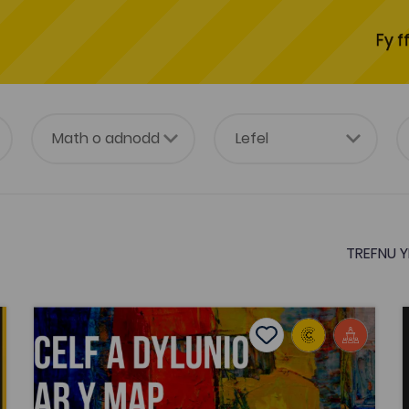
Fy f
TREFNU Y
Gwyl Celf ar y Map 2021 (Mawrth 2021)
tes
Add to favourites
Dyddiad cyhoeddi: 2021
es
Add to favourites
Gwyl Celf ar y Map 2021 (Mawrth 2021)
Tagiau