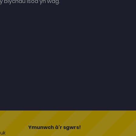
 blychau isod yn wag.
l
Ymunwch â'r sgwrs!
uk