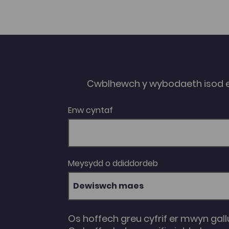
Cwblhewch y wybodaeth isod 
Enw cyntaf
Meysydd o ddiddordeb
Dewiswch maes
Os hoffech greu cyfrif er mwyn gall