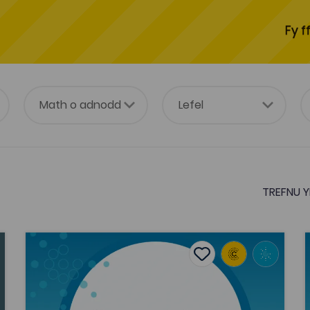
Fy f
TREFNU Y
dau a chymariaethau
Nia Davies Williams, 'Canu i'r Cof: Effeithiau prosie
C
tes
Add to favourites
Dyddiad cyhoeddi: 2017
es
Add to favourites
Nia Davies Williams, 'Canu i'r Cof:
Effeithiau prosiect Singing for the