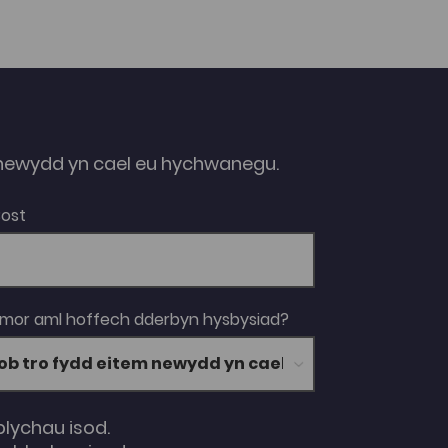
ewydd yn cael eu hychwanegu.
Bost
 mor aml hoffech dderbyn hysbysiad?
blychau isod.