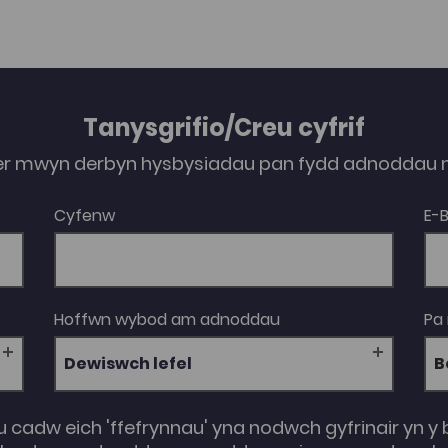
sydd yn meddu ar sgiliau mewn dwy iaith.
Tanysgrifio/Creu cyfrif
er mwyn derbyn hysbysiadau pan fydd adnoddau n
Cyfenw
E-
Hoffwn wybod am adnoddau
Pa
Dewiswch lefel
u cadw eich 'ffefrynnau' yna nodwch gyfrinair yn y 