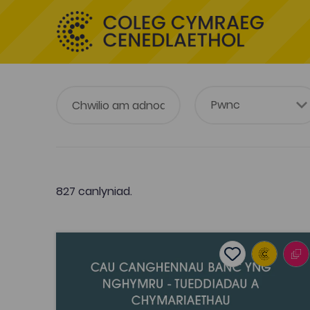
827 canlyniad.
Cau canghennau banc yng Nghymru – Tueddia
Add to favouri
Dyddiad cyhoeddi: 2017
Add to favourit
Cau canghennau banc yng Nghymru –
Tueddiadau a chymariaethau