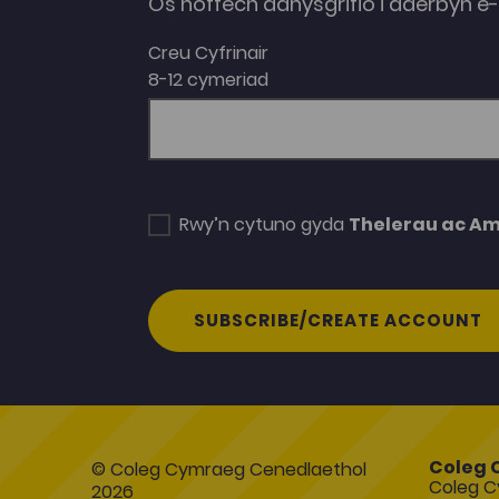
Os hoffech danysgrifio i dderbyn 
Creu Cyfrinair
8-12 cymeriad
Rwy’n cytuno gyda
Thelerau ac A
SUBSCRIBE/CREATE ACCOUNT
Coleg 
© Coleg Cymraeg Cenedlaethol
Coleg C
2026