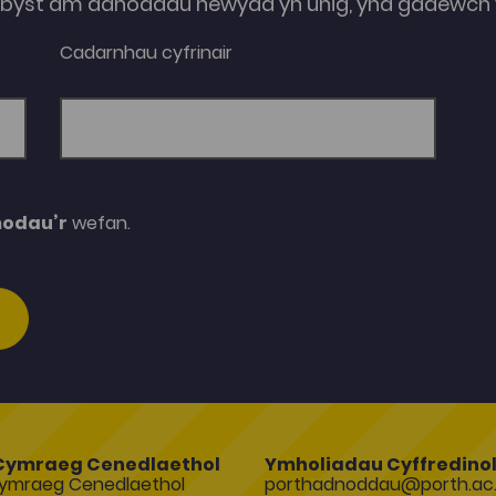
e-byst am adnoddau newydd yn unig, yna gadewch y
Cadarnhau cyfrinair
modau’r
wefan.
Cymraeg Cenedlaethol
Ymholiadau Cyffredino
ymraeg Cenedlaethol
porthadnoddau@porth.ac.