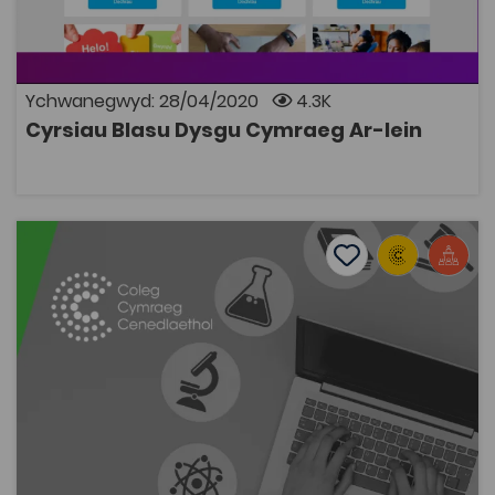
mewngofnodi neu greu cyfrif i ddechrau cwrs, proses
hawdd iawn (dewiswch ‘arall’ yn y ddewislen, wrth i chi
greu eich cyfrif). Datblygwyd y cyrsiau gan Y Ganolfan
Dysgu Cymraeg Genedlaethol
Ychwanegwyd: 28/04/2020
4.3K
Cyrsiau Blasu Dysgu Cymraeg Ar-lein
AGOR
Cynhadledd Wyddonol 2019
Add to favourite
Dyddiad cyhoeddi: 2019
Add to favourites
Cynhadledd Wyddonol 2019
2.7K
Tagiau
Daearyddiaeth
Gwyddorau Amgylcheddol
Mathemateg
Gwyddorau Biolegol
Gwyddorau Cyfrifiadurol
Cynhadledd Wyddonol
Cynhadledd