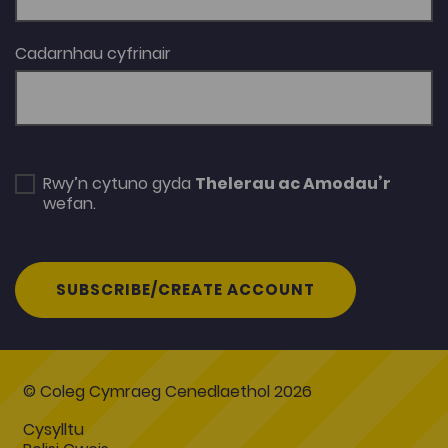
Cadarnhau cyfrinair
Rwy’n cytuno gyda
Thelerau ac Amodau’r
wefan.
SUBSCRIBE/CREATE ACCOUNT
© Coleg Cymraeg Cenedlaethol 2026
Cysylltu