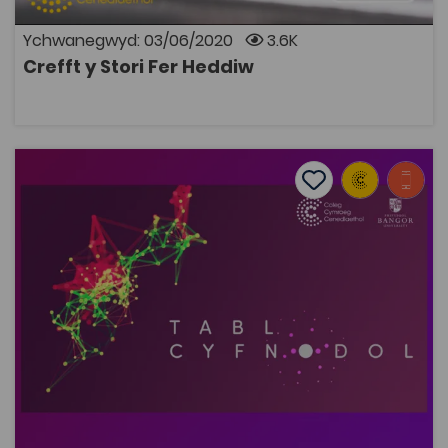
ei hystyried heddiw.
Ychwanegwyd: 03/06/2020
3.6K
Crefft y Stori Fer Heddiw
AGOR
Ap Tabl Cyfnodol
Add to favourite
Dyddiad cyhoeddi: 2019
Add to favourites
Ap Tabl Cyfnodol
9.1K
Tagiau
Cemeg
Adnodd Coleg Cymraeg
Dyma ap tabl cyfnodol cyfrwng Cymraeg sy’n llawn
ffeithiau a lluniau, ac sy’n ddelfrydol i fyfyrwyr,
athrawon, neu unrhyw un â diddordeb mewn cemeg.