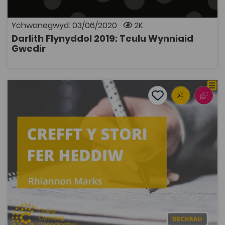
Ychwanegwyd: 03/06/2020
2K
Darlith Flynyddol 2019: Teulu Wynniaid
AGOR
Gwedir
Crefft y Stori Fer Heddiw
Add to favourite
Dyddiad cyhoeddi: 2019
Add to favourites
Crefft y Stori Fer Heddiw
3.6K
Tagiau
Cymraeg
Adnodd Coleg Cymraeg
Trafodaeth gyfoes ar ffurf y stori fer Gymraeg.
Cyflwynir safbwyntiau chwe awdur cyfoes a fu'n
cyhoeddi ym maes y stori fer yn ystod y blynyddoedd
diwethaf sef Fflur Dafydd, Jon Gower, Aled Islwyn,
Caryl Lewis, Llŷr Gwyn Lewis a Mihangel Morgan er
mwyn taflu goleuni ar y modd y mae'r stori fer yn cael