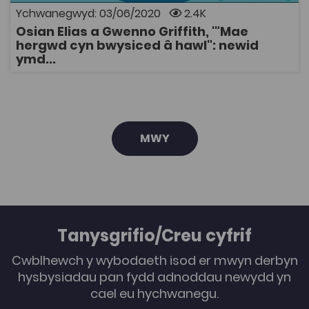
Cynigia strategaethau iaith diweddar Llywodraeth
Ychwanegwyd: 03/06/2020
2.4K
Cymru dystiolaeth o’r berthynas eginol hon, ac mae’r
Osian Elias a Gwenno Griffith, '"Mae
uchelgais o filiwn o siaradwyr yn cynnig sbardun polisi
AGOR
hergwd cyn bwysiced â hawl": newid
amlwg i’r defnydd o fewnwelediadau ymddygiadol ac
ymd...
yn cyfrannu at arloesi ym maes polisi iaith. Esbonia’r
erthygl fod y ddealltwriaeth o ymddygiad sydd wrth
wraidd ymdrechion polisi’r iaith Gymraeg yn tueddu i
bwysleisio nodweddion rhesymol ymddygiad. Dadleuir
bod hyn yn esgeuluso dealltwriaethau amgen o
ymddygiad ac arfau polisi megis yr hergwd.
MWY
Tanysgrifio/Creu cyfrif
Cwblhewch y wybodaeth isod er mwyn derbyn
hysbysiadau pan fydd adnoddau newydd yn
cael eu hychwanegu.