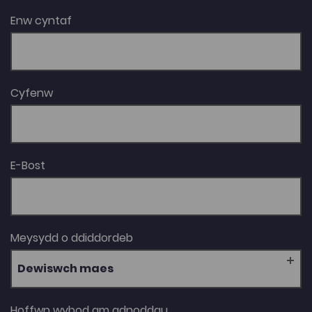
Enw cyntaf
Cyfenw
E-Bost
Meysydd o ddiddordeb
Dewiswch maes
Hoffwn wybod am adnoddau