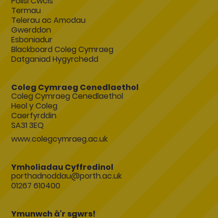
Polisi Cwcis
Termau
Telerau ac Amodau
Gwerddon
Esboniadur
Blackboard Coleg Cymraeg
Datganiad Hygyrchedd
Coleg Cymraeg Cenedlaethol
Coleg Cymraeg Cenedlaethol
Heol y Coleg
Caerfyrddin
SA31 3EQ
www.colegcymraeg.ac.uk
Ymholiadau Cyffredinol
porthadnoddau@porth.ac.uk
01267 610400
Ymunwch â'r sgwrs!