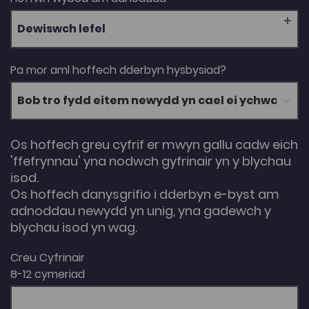
Dewiswch lefel
Pa mor aml hoffech dderbyn hysbysiad?
Os hoffech greu cyfrif er mwyn gallu cadw eich
'ffefrynnau' yna nodwch gyfrinair yn y blychau
isod.
Os hoffech danysgrifio i dderbyn e-byst am
adnoddau newydd yn unig, yna gadewch y
blychau isod yn wag.
Creu Cyfrinair
8-12 cymeriad