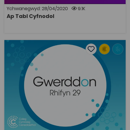
Ychwanegwyd: 28/04/2020
9.1K
Ap Tabl Cyfnodol
AGOR
Osian Elias a Gwenno Griffith, '"Mae hergwd cyn bwysiced
Add to favourite
Dyddiad cyhoeddi: 2019
Add to favourites
Osian Elias a Gwenno Griffith, '"Mae hergwd
cyn bwysiced â hawl": newid ymddygiad a
pholisi’r iaith Gymraeg' (...
2.4K
Tagiau
Seicoleg
Gwerddon
Polisi Iaith
Adnodd Coleg Cymraeg
Mae ymagwedd ymddygiadol at bolisi eisoes wedi
trawsnewid ystod o feysydd polisi cyhoeddus. Diben yr
erthygl hon yw datblygu’r berthynas rhwng
ymagwedd ymddygiadol a pholisi a chynllunio iaith.