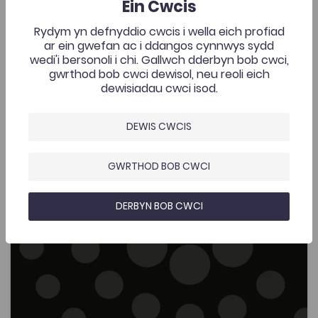
Ein Cwcis
Cymraeg eu hiaith sy’n ymgeisio’n llwyddiannus ar
gyfer llefydd ar gyrsiau meddygol yng Nghymru. Yn yr
Rydym yn defnyddio cwcis i wella eich profiad
categori hwn, gellir darganfod cyflwyniadau ac
Ychwanegwyd: 03/06/2020
2.4K
ar ein gwefan ac i ddangos cynnwys sydd
adnoddau sy’n gysylltiedig â’r cynllun.
wedi'i bersonoli i chi. Gallwch dderbyn bob cwci,
Doctoriaid Yfory 2019
gwrthod bob cwci dewisol, neu reoli eich
AGOR
dewisiadau cwci isod.
Darlith Flynyddol 2019: Teulu Wynniaid Gwedir
DEWIS CWCIS
Add to favourite
Dyddiad cyhoeddi: 2019
Add to favourites
GWRTHOD BOB CWCI
Darlith Flynyddol 2019: Teulu Wynniaid Gwedir
2K
Cymraeg Yn Unig
DERBYN BOB CWCI
Tagiau
Hanes
Hanes Cymru
Adnodd Coleg Cymraeg
Darlith Flynyddol y Coleg Cymraeg Cenedlaethol
2019: Teulu Wynniaid Gwedir, gan yr Athro John
Gwynfor Jones.