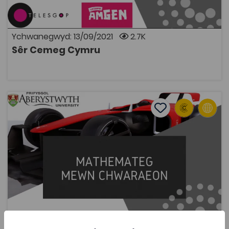
Royal Society of Chemistry. Diolch i Telesgop am
gynhyrchu ac i Eisteddfod Genedlaethol Cymru am
rannu.
Ychwanegwyd: 13/09/2021
2.7K
Sêr Cemeg Cymru
AGOR
Mathemateg mewn Chwaraeon
Add to favourite
Dyddiad cyhoeddi: 2021
Add to favourites
Mathemateg mewn Chwaraeon
2.1K
Cymraeg Yn Unig
Tagiau
Mathemateg
Adnodd Coleg Cymraeg
Dyma wefan sy’n rhoi blas ar sut mae mathemateg yn
berthnasol mewn chwaraeon, boed hynny i wella ein
dealltwriaeth o ryw sefyllfa benodol, gwella dyluniad
offer, neu optimeiddio strategaeth fel yr un a wyneba