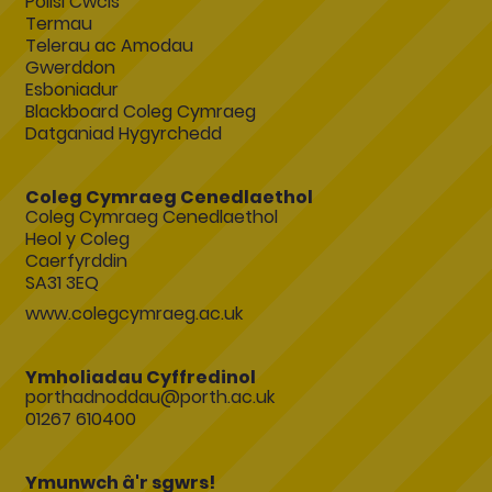
Polisi Cwcis
Termau
Telerau ac Amodau
Gwerddon
Esboniadur
Blackboard Coleg Cymraeg
Datganiad Hygyrchedd
Coleg Cymraeg Cenedlaethol
Coleg Cymraeg Cenedlaethol
Heol y Coleg
Caerfyrddin
SA31 3EQ
www.colegcymraeg.ac.uk
Ymholiadau Cyffredinol
porthadnoddau@porth.ac.uk
01267 610400
Ymunwch â'r sgwrs!