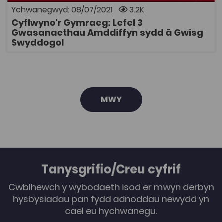
dymuno cyflwyno mwy o Gymraeg wrth addysgu'r
Ychwanegwyd: 08/07/2021
3.2K
cwrs Lefel 3 Gwasanaethau Amddiffyn sydd â Gwisg
Cyflwyno'r Gymraeg: Lefel 3
Swyddogol yw’r adnodd hwn. Mae'r casgliad wedi'i greu
AGOR
Gwasanaethau Amddiffyn sydd â Gwisg
er mwyn cefnogi addysgwyr wrth iddynt gynllunio a
Swyddogol
gosod gweithgareddau gwaith dosbarth neu
dystiolaeth yn seiliedig ar sgiliau Cymraeg y dysgwyr.
Mae’r casgliad yn cynnwys: • canllaw er mwyn esbonio
sut mae defnyddio’r adnodd. • dogfennau 'Mapio’r
Cyfleoedd i gyflwyno’r Gymraeg' fesul uned craidd. •
posteri dwyieithog gyda thermau allweddol ar gyfer
pob uned.
MWY
Tanysgrifio/Creu cyfrif
Cwblhewch y wybodaeth isod er mwyn derbyn
hysbysiadau pan fydd adnoddau newydd yn
cael eu hychwanegu.