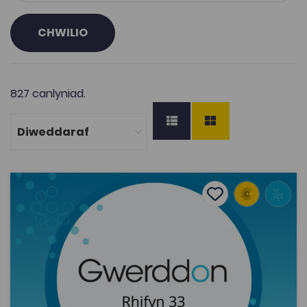
CHWILIO
827 canlyniad.
Philip Jonathan, ‘Cynrychioliad amharamedrig ar gyfe
Add to favourite
Dyddiad cyhoeddi: 2021
Add to favourites
Philip Jonathan, ‘Cynrychioliad
amharamedrig ar gyfer cyd-newidynnau
amlddimensiynol mewn model gwerthoedd
eit...
1.9K
Cymraeg Yn Unig
Tagiau