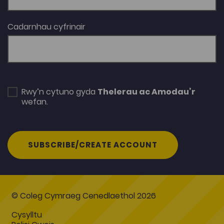
Cadarnhau cyfrinair
Rwy’n cytuno gyda
Thelerau ac Amodau’r
wefan.
SUBSCRIBE/CREATE ACCOUNT
© Coleg Cymraeg Cenedlaethol 2026
Cysylltu