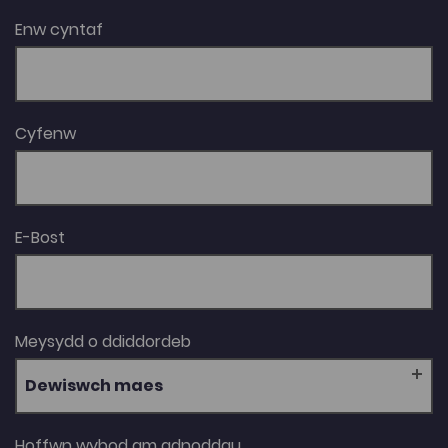
Enw cyntaf
Cyfenw
E-Bost
Meysydd o ddiddordeb
Dewiswch maes
Hoffwn wybod am adnoddau