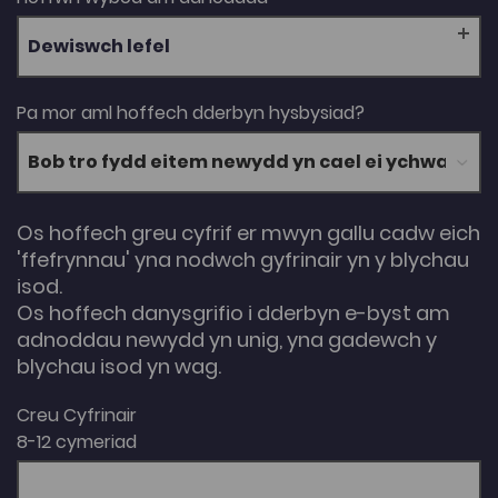
Dewiswch lefel
Pa mor aml hoffech dderbyn hysbysiad?
Os hoffech greu cyfrif er mwyn gallu cadw eich
'ffefrynnau' yna nodwch gyfrinair yn y blychau
isod.
Os hoffech danysgrifio i dderbyn e-byst am
adnoddau newydd yn unig, yna gadewch y
blychau isod yn wag.
Creu Cyfrinair
8-12 cymeriad