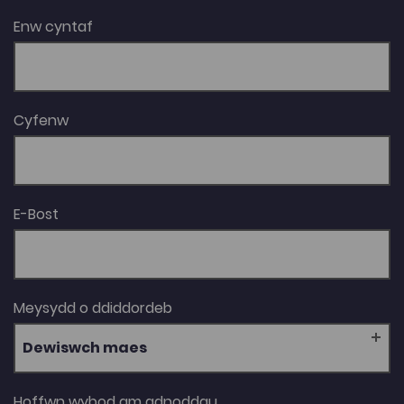
Enw cyntaf
Cyfenw
E-Bost
Meysydd o ddiddordeb
Dewiswch maes
Hoffwn wybod am adnoddau