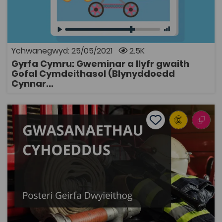
Adnodd i ddysgwyr Cyfnod Allweddol 3 ddarganfod
mwy am yrfa yn y sector gofal cymdeithasol
(blynyddoedd cynnar). Bydd dysgwyr yn gallu gwylio
gweminar ac yn cwblhau llyfr gwaith
Ychwanegwyd: 25/05/2021
2.5K
Gyrfa Cymru: Gweminar a llyfr gwaith
AGOR
Gofal Cymdeithasol (Blynyddoedd
Cynnar...
Posteri Geirfa Dwyieithog Gwasanaethau Cyhoeddus
Add to favourite
Dyddiad cyhoeddi: 2021
Add to favourites
Posteri Geirfa Dwyieithog Gwasanaethau
Cyhoeddus
3K
Dwyieithog
Tagiau
150 Adnodd
Adnodd Coleg Cymraeg
Mae'r casgliad hwn yn cynnwys cyfres o bosteri sy'n
cynnwys geirfa allweddol ddwyieithog gyffredinol i