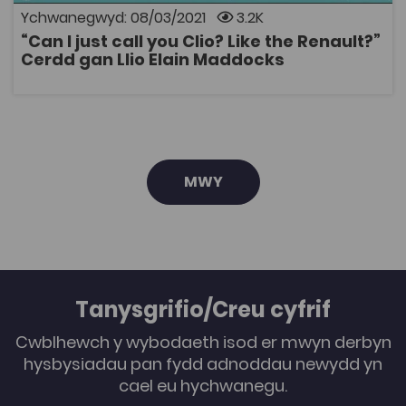
gerddi Llio, ewch i'w dilyn hi ar Instagram @llioelain. ©
yn cynnwys diffiniadau, diagramau a lluniau
Ychwanegwyd: 08/03/2021
3.2K
Llio Elain Maddocks 2021
esboniadol.
“Can I just call you Clio? Like the Renault?”
AGOR
Cerdd gan Llio Elain Maddocks
MWY
Tanysgrifio/Creu cyfrif
Cwblhewch y wybodaeth isod er mwyn derbyn
hysbysiadau pan fydd adnoddau newydd yn
cael eu hychwanegu.