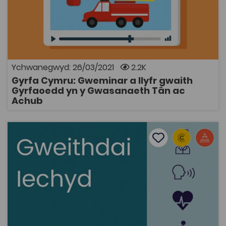
Adnodd i ddysgwyr Cyfnod Allweddol 3 gan Gyrfa
Cymru i ddarganfod mwy am yrfa yn y Gwasanaeth
Tân. Bydd dysgwyr yn gwylio gweminar ac yn cwblhau
llyfr gwaith.
Ychwanegwyd: 26/03/2021
2.2K
Gyrfa Cymru: Gweminar a llyfr gwaith
AGOR
Gyrfaoedd yn y Gwasanaeth Tân ac
Achub
Gweithdai Iechyd 2021 (Mai 2021)
Add to favourite
Dyddiad cyhoeddi: 2021
Add to favourites
Gweithdai Iechyd 2021 (Mai 2021)
4.9K
Cymraeg Yn Unig
Tagiau
Adnodd Coleg Cymraeg
Cyfres o bedwar gweithdy rhithiol i fyfyrwyr blwyddyn