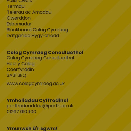
Polisi Cwcis
Termau
Telerau ac Amodau
Gwerddon
Esboniadur
Blackboard Coleg Cymraeg
Datganiad Hygyrchedd
Coleg Cymraeg Cenedlaethol
Coleg Cymraeg Cenedlaethol
Heol y Coleg
Caerfyrddin
SA31 3EQ
www.colegcymraeg.ac.uk
Ymholiadau Cyffredinol
porthadnoddau@porth.ac.uk
01267 610400
Ymunwch â'r sgwrs!