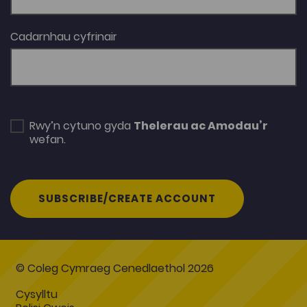
Cadarnhau cyfrinair
Rwy’n cytuno gyda
Thelerau ac Amodau’r
wefan.
SUBSCRIBE/CREATE ACCOUNT
© Coleg Cymraeg Cenedlaethol 2026
Cysylltu