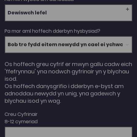
Dewiswch lefel
Pa mor aml hoffech dderbyn hysbysiad?
Os hoffech greu cyfrif er mwyn gallu cadw eich
'ffefrynnau' yna nodwch gyfrinair yn y blychau
isod.
Os hoffech danysgrifio i dderbyn e-byst am
adnoddau newydd yn unig, yna gadewch y
blychau isod yn wag.
Creu Cyfrinair
8-12 cymeriad