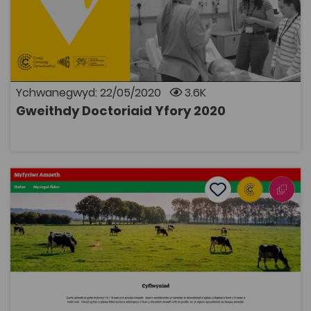
Adnodd ar gyfer aelodau o gynllun Doctoriaid Yfory 3.
Mae’n trafod awgrymiadau ar gyfer sicrhau profiad
gwaith yn y maes iechyd a gofal. Mae hefyd yn trafod
beth i'w gynnwys yn y datganiad personol. Cyflwyniad
ydyw gan Sara Whittam o Brifysgol Caerdydd.
Ychwanegwyd: 22/05/2020
3.6K
Gweithdy Doctoriaid Yfory 2020
AGOR
Myfyriwr Amaeth
Add to favourite
Dyddiad cyhoeddi: 2020
Add to favourites
Myfyriwr Amaeth
2.7K
Tagiau
Pont i'r Brifysgol
Ôl-16
Amaethyddiaeth
Adnodd Coleg Cymraeg