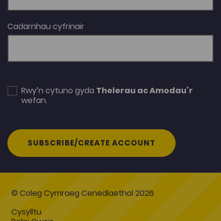
Cadarnhau cyfrinair
Rwy’n cytuno gyda
Thelerau ac Amodau’r
wefan.
SUBSCRIBE/CREATE ACCOUNT
© Coleg Cymraeg Cenedlaethol 2026
Cysylltu