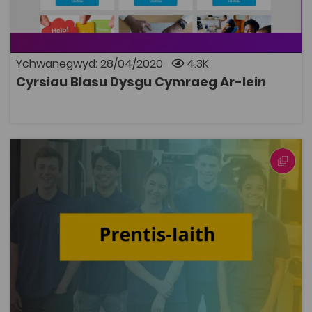
mewngofnodi neu greu cyfrif i ddechrau cwrs, proses
hawdd iawn (dewiswch ‘arall’ yn y ddewislen, wrth i chi
greu eich cyfrif). Datblygwyd y cyrsiau gan Y Ganolfan
Dysgu Cymraeg Genedlaethol
Ychwanegwyd: 28/04/2020
4.3K
Cyrsiau Blasu Dysgu Cymraeg Ar-lein
AGOR
Prentis-iaith
Prentis-iaith
14K
Dwyieithog
Mae'r cyrsiau byr hyn ar gyfer prentisiaid sydd yn
awyddus i fagu eu hyder i ddefnyddio'u Cymraeg yn y
gweithle. Maent yn galluogi'r prentisiaid i gwblhau
rhywfaint o'u cwrs trwy gyfrwng y Gymraeg. Mae'r
cyrsiau ar gael ar bedwar lefel: Ymwybyddiaeth,
Dealltwriaeth, Hyder, Rhuglder ac mae cwis ar gael i