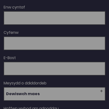
Enw cyntaf
Cyfenw
E-Bost
Meysydd o ddiddordeb
Dewiswch maes
Hoffwn wybod am adnoddau