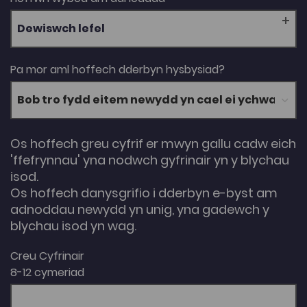
Dewiswch lefel
Pa mor aml hoffech dderbyn hysbysiad?
Os hoffech greu cyfrif er mwyn gallu cadw eich
'ffefrynnau' yna nodwch gyfrinair yn y blychau
isod.
Os hoffech danysgrifio i dderbyn e-byst am
adnoddau newydd yn unig, yna gadewch y
blychau isod yn wag.
Creu Cyfrinair
8-12 cymeriad