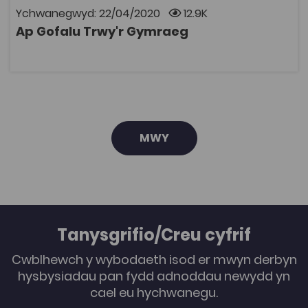
Glinigol. Gall defnyddwyr ddewis cuddio neu ddangos y
Ychwanegwyd: 22/04/2020
12.9K
Saesneg ar y tudalennau wrth i'w Cymraeg wella.
Ap Gofalu Trwy'r Gymraeg
Dyluniwyd, datblygwyd a recordiwyd sain yr ap gan
AGOR
Galactig. Y gyflwynwraig Nia Parry leisiodd yr ap.
MWY
Tanysgrifio/Creu cyfrif
Cwblhewch y wybodaeth isod er mwyn derbyn
hysbysiadau pan fydd adnoddau newydd yn
cael eu hychwanegu.