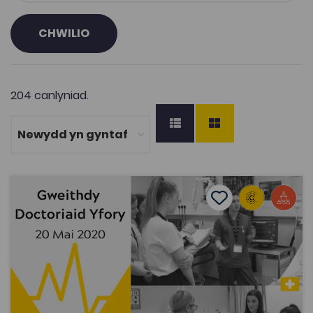
CHWILIO
204 canlyniad.
Gweithdy Doctoriaid Yfory 2020
Add to favourite
Dyddiad cyhoeddi: 2020
Add to favourites
Gweithdy Doctoriaid Yfory 2020
3.6K
Tagiau
Doctoriaid Yfory
Meddygaeth
Adnodd Coleg Cymraeg