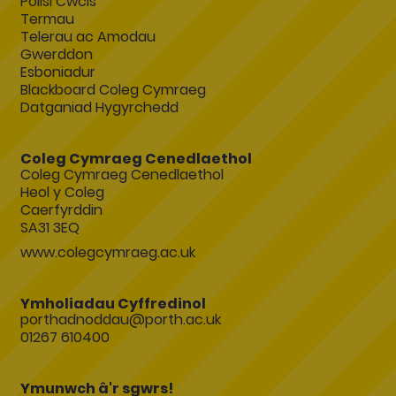
Polisi Cwcis
Termau
Telerau ac Amodau
Gwerddon
Esboniadur
Blackboard Coleg Cymraeg
Datganiad Hygyrchedd
Coleg Cymraeg Cenedlaethol
Coleg Cymraeg Cenedlaethol
Heol y Coleg
Caerfyrddin
SA31 3EQ
www.colegcymraeg.ac.uk
Ymholiadau Cyffredinol
porthadnoddau@porth.ac.uk
01267 610400
Ymunwch â'r sgwrs!