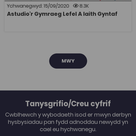
Nghymru. Mae’r casgliad yn cynnwys deunydd
Ychwanegwyd: 15/09/2020
8.3K
amrywiol megis clipiau fideo, deunyddiau hyrwyddo a
Astudio'r Gymraeg Lefel A Iaith Gyntaf
dolenni i wefannau allanol.
AGOR
MWY
Tanysgrifio/Creu cyfrif
Cwblhewch y wybodaeth isod er mwyn derbyn
hysbysiadau pan fydd adnoddau newydd yn
cael eu hychwanegu.