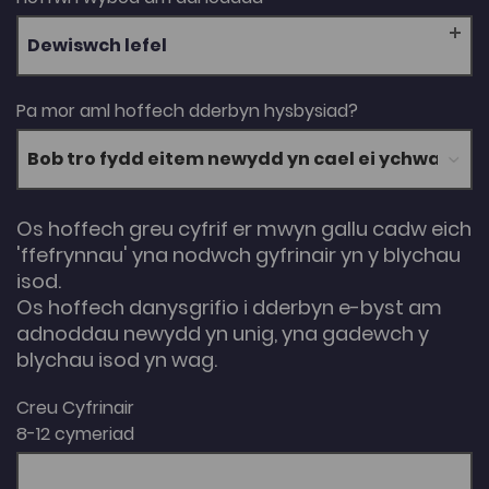
Dewiswch lefel
Pa mor aml hoffech dderbyn hysbysiad?
Os hoffech greu cyfrif er mwyn gallu cadw eich
'ffefrynnau' yna nodwch gyfrinair yn y blychau
isod.
Os hoffech danysgrifio i dderbyn e-byst am
adnoddau newydd yn unig, yna gadewch y
blychau isod yn wag.
Creu Cyfrinair
8-12 cymeriad