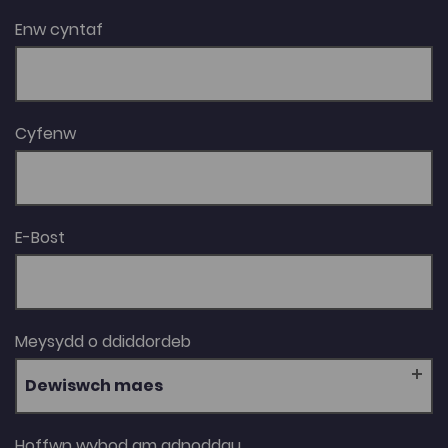
Enw cyntaf
Cyfenw
E-Bost
Meysydd o ddiddordeb
Dewiswch maes
Hoffwn wybod am adnoddau