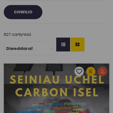
CHWILIO
827 canlyniad.
Dŵr, Haul, Gwynt, Golau (rhan o brosiect Seiniau Uchel, C
Add to favourite
Dyddiad cyhoeddi: 2020
Add to favourites
Dŵr, Haul, Gwynt, Golau (rhan o brosiect
Seiniau Uchel, Carbon Isel)
2.8K
Tagiau
Astudiaethau Ffilm, Teledu a Chyfryngau
Cerddoriaeth
Diwydiannau creadigol