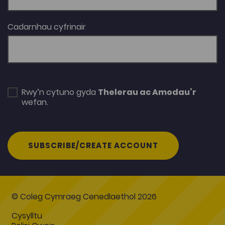
Cadarnhau cyfrinair
Rwy’n cytuno gyda
Thelerau ac Amodau’r
wefan.
SUBSCRIBE/CREATE ACCOUNT
© Coleg Cymraeg Cenedlaethol 2026
Cysylltu