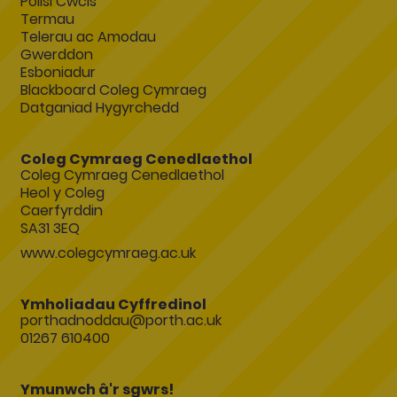
Polisi Cwcis
Termau
Telerau ac Amodau
Gwerddon
Esboniadur
Blackboard Coleg Cymraeg
Datganiad Hygyrchedd
Coleg Cymraeg Cenedlaethol
Coleg Cymraeg Cenedlaethol
Heol y Coleg
Caerfyrddin
SA31 3EQ
www.colegcymraeg.ac.uk
Ymholiadau Cyffredinol
porthadnoddau@porth.ac.uk
01267 610400
Ymunwch â'r sgwrs!