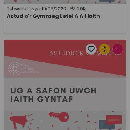
deunydd hyrwyddo a dolenni i wefannau allanol.
Ychwanegwyd: 15/09/2020
4.6K
Astudio'r Gymraeg Lefel A Ail Iaith
AGOR
Astudio'r Gymraeg Lefel A Iaith Gyntaf
Add to favourite
Dyddiad cyhoeddi: 2020
Add to favourites
Astudio'r Gymraeg Lefel A Iaith Gyntaf
8.3K
Tagiau
Cymraeg
Astudio'r Gymraeg
Adnodd Coleg Cymraeg
Dyma gasgliad o adnoddau ar gyfer disgyblion ac
athrawon Uwch Gyfrannol a Safon Uwch Cymraeg
Iaith Gyntaf. Mae’r adnoddau, sy’n berthnasol i'r
fanyleb yn cynnig cefnogaeth ac anogaeth wrth i chi
addasu i ffordd newydd o ddysgu ac
addysgu mewn cyfnod di-gynsail ym myd addysg yng