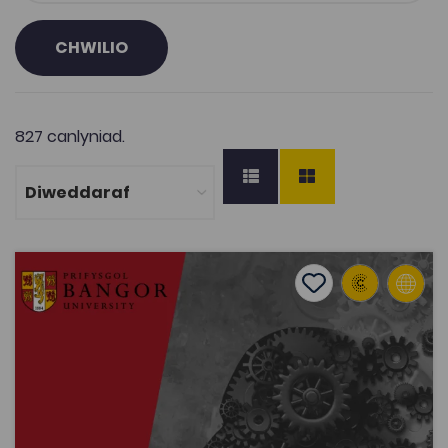
CHWILIO
827 canlyniad.
Adnoddau Adolygu Seicoleg Lefel A
Add to favourite
Dyddiad cyhoeddi: 2020
Add to favourites
Adnoddau Adolygu Seicoleg Lefel A
3.1K
Tagiau
Seicoleg
Adnodd Coleg Cymraeg
Ar y dudalen we hon ceir adnoddau ar gyfer adolygu