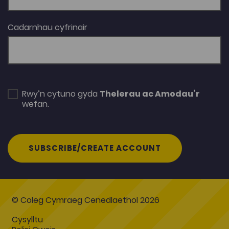
Cadarnhau cyfrinair
Rwy’n cytuno gyda
Thelerau ac Amodau’r
wefan.
SUBSCRIBE/CREATE ACCOUNT
© Coleg Cymraeg Cenedlaethol 2026
Cysylltu