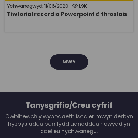
Ychwanegwyd: 11/06/2020
1.9K
Tiwtorial recordio Powerpoint â throslais
AGOR
MWY
Tanysgrifio/Creu cyfrif
Cwblhewch y wybodaeth isod er mwyn derbyn
hysbysiadau pan fydd adnoddau newydd yn
cael eu hychwanegu.