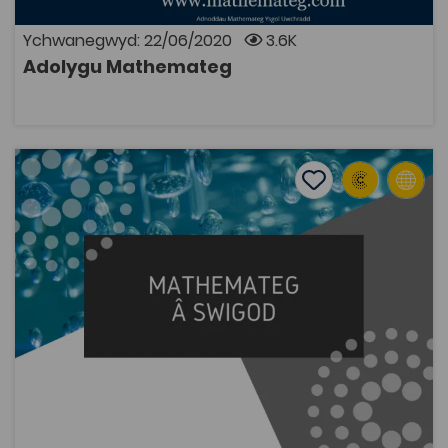
pecynnau gwaith, wylio fideos adolygu, ceisio cwisiau
adolygu neu geisio hen bapurau arholiad.
Ychwanegwyd: 22/06/2020
3.6K
Adolygu Mathemateg
AGOR
Mathemateg â Swigod
Add to favourite
Dyddiad cyhoeddi: 2020
Add to favourites
Mathemateg â Swigod
2.5K
Tagiau
Mathemateg
Adnodd Coleg Cymraeg
Mae’r wefan yma’n cynnwys cyflwyniad ar sut y gellir
defnyddio swigod er mwyn datrys problem
fathemategol mewn optimeiddiaeth, a adnabyddir fel
Problem Steiner. Yn y broblem hon, y nod yw ceisio
darganfod y ffordd byrraf o gysylltu n pwynt (all
ddynodi dinasoedd neu drefi er enghraifft) ar y plân
gyda’i gilydd. Er mwyn datrys y broblem yma, byddwn