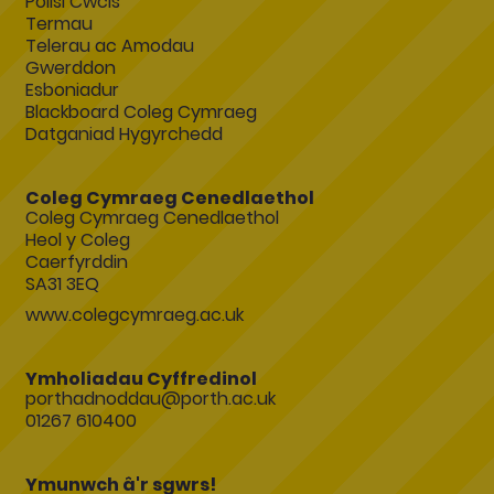
Polisi Cwcis
Termau
Telerau ac Amodau
Gwerddon
Esboniadur
Blackboard Coleg Cymraeg
Datganiad Hygyrchedd
Coleg Cymraeg Cenedlaethol
Coleg Cymraeg Cenedlaethol
Heol y Coleg
Caerfyrddin
SA31 3EQ
www.colegcymraeg.ac.uk
Ymholiadau Cyffredinol
porthadnoddau@porth.ac.uk
01267 610400
Ymunwch â'r sgwrs!