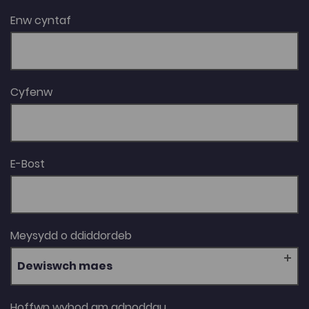
Enw cyntaf
Cyfenw
E-Bost
Meysydd o ddiddordeb
Dewiswch maes
Hoffwn wybod am adnoddau