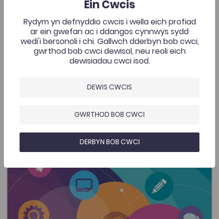
Ein Cwcis
Rydym yn defnyddio cwcis i wella eich profiad
Ychwanegwyd: 22/06/2020
2.6K
ar ein gwefan ac i ddangos cynnwys sydd
wedi'i bersonoli i chi. Gallwch dderbyn bob cwci,
Cwis Paru Swyddi
gwrthod bob cwci dewisol, neu reoli eich
AGOR
dewisiadau cwci isod.
Cwis Personoliaeth - Cwis Buzz
DEWIS CWCIS
Add to favo
Dyddiad cyhoeddi: 2020
Add to favo
GWRTHOD BOB CWCI
Cwis Personoliaeth - Cwis Buzz
2.5K
DERBYN BOB CWCI
Tagiau
Gyrfaoedd
Addysg Ôl-16
Gyrfa Cymru
Adnodd gan Gyrfa Cymru i ddysgwyr 11-19 i gael cyfle i
ganfod pa fath o bersonoliaeth sydd gennych a pha
swyddi allai fod yn gweddu i chi