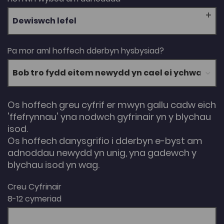
Dewiswch lefel
Pa mor aml hoffech dderbyn hysbysiad?
Os hoffech greu cyfrif er mwyn gallu cadw eich
'ffefrynnau' yna nodwch gyfrinair yn y blychau
isod.
Os hoffech danysgrifio i dderbyn e-byst am
adnoddau newydd yn unig, yna gadewch y
blychau isod yn wag.
Creu Cyfrinair
8-12 cymeriad