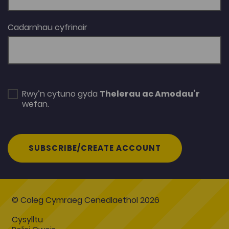
Cadarnhau cyfrinair
Rwy’n cytuno gyda
Thelerau ac Amodau’r
wefan.
SUBSCRIBE/CREATE ACCOUNT
© Coleg Cymraeg Cenedlaethol 2026
Cysylltu