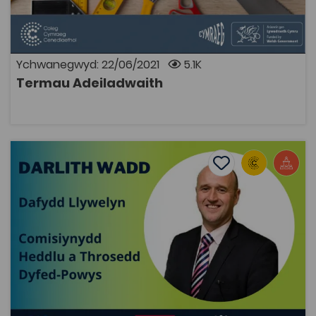
adeiladwaith. Mae'r termau yn berthnasol i fyfyrwyr
sy'n astudio ar gyrsiau lefel 1, 2 a 3 Mae geirfa
allweddol ar gyfer y pynciau canlynol ar gael isod:
Gosod Brics Gwaith Saer Peintio ac Addurno Plastro
Datblygwyd y cynnwys gwreiddiol gan Sgiliaith.
Ychwanegwyd: 22/06/2021
5.1K
Termau Adeiladwaith
AGOR
Darlith Wadd: Dafydd Llywelyn, Comisiynydd Heddlu a 
Add to favourite
Dyddiad cyhoeddi: 2021
Add to favourites
Darlith Wadd: Dafydd Llywelyn, Comisiynydd
Heddlu a Throsedd Dyfed-Powys
2.8K
Cymraeg Yn Unig
Tagiau
Gwasanaethau Cyhoeddus
Cyfraith
Heddlu
Adnodd Coleg Cymraeg
Yn y ddarlith wadd hon, mae Dafydd Llywelyn yn trafod