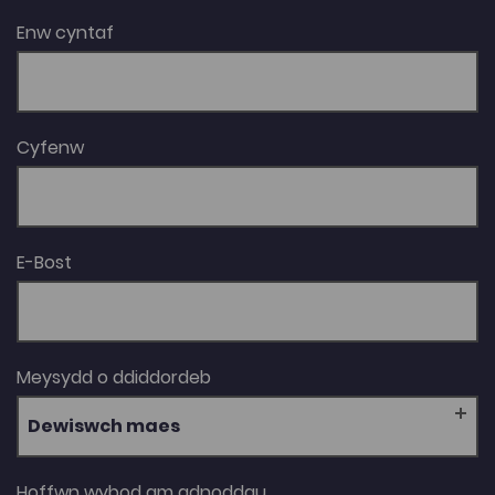
Enw cyntaf
Cyfenw
E-Bost
Meysydd o ddiddordeb
Dewiswch maes
Hoffwn wybod am adnoddau