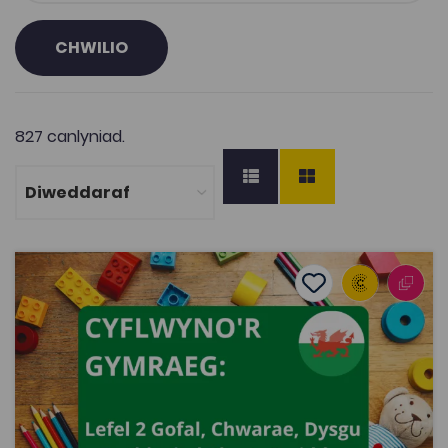
CHWILIO
827 canlyniad.
Cyflwyno'r Gymraeg: Lefel 2 Gofal, Chwarae, Dysgu a Dat
Add to favourite
Dyddiad cyhoeddi: 2021
Add to favourites
Cyflwyno'r Gymraeg: Lefel 2 Gofal, Chwarae,
Dysgu a Datblygiad Plant: Craidd
3.5K
Dwyieithog
Tagiau
Adnodd Coleg Cymraeg