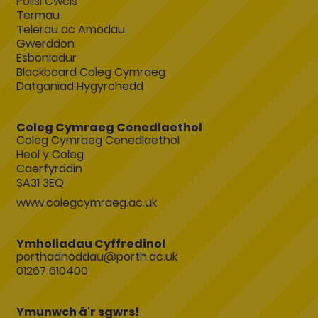
Polisi Cwcis
Termau
Telerau ac Amodau
Gwerddon
Esboniadur
Blackboard Coleg Cymraeg
Datganiad Hygyrchedd
Coleg Cymraeg Cenedlaethol
Coleg Cymraeg Cenedlaethol
Heol y Coleg
Caerfyrddin
SA31 3EQ
www.colegcymraeg.ac.uk
Ymholiadau Cyffredinol
porthadnoddau@porth.ac.uk
01267 610400
Ymunwch â'r sgwrs!