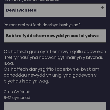
Dewiswch lefel
Pa mor aml hoffech dderbyn hysbysiad?
Os hoffech greu cyfrif er mwyn gallu cadw eich
'ffefrynnau' yna nodwch gyfrinair yn y blychau
isod.
Os hoffech danysgrifio i dderbyn e-byst am
adnoddau newydd yn unig, yna gadewch y
blychau isod yn wag.
Creu Cyfrinair
8-12 cymeriad