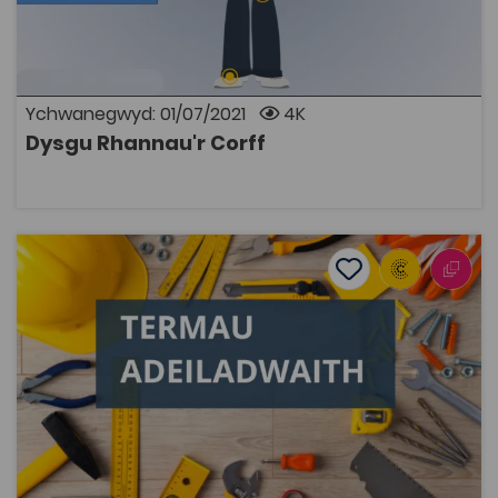
corff i ddefnyddwyr yn Gymraeg. Mae cyfle i ymarfer
labeli'r corff ac i ddysgu am y termau lluosog.
Ychwanegwyd: 01/07/2021
4K
Dysgu Rhannau'r Corff
AGOR
Termau Adeiladwaith
Add to favourite
Dyddiad cyhoeddi: 2016
Add to favourites
Termau Adeiladwaith
5.1K
Dwyieithog
Tagiau
Adeiladwaith
Addysg Ôl-16
Adnodd Coleg Cymraeg
Rhestr o dermau dwyieithog safonol ar gyfer y sector