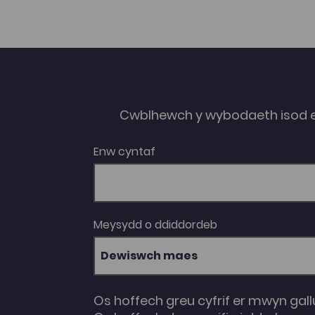
gyfer arholiadau allanol a’r asesiadau
perthnasol. Yn cynnig arweiniad ar gyfer
astudio’r gwahanol bynciau er mwyn gwneud
yn siŵr y bydd gennych yr wybodaeth a’r
sgiliau angenrheidiol sy’n sylfaen gadarn i
lwyddiant yn y maes hwn. Cyfle i fyfyrio ar
eich profiadau a chyfle hefyd i wneud gwaith
ymchwil pellach i wella eich dealltwriaeth.
Astudiaethau achos sy’n rhoi cyfle i chi osod
Cwblhewch y wybodaeth isod 
yr hyn rydych chi wedi’i ddysgu o fewn cyd-
destun yr hyn y byddwch yn ei wynebu yn
eich gwaith o ofalu am eraill.
Enw cyntaf
Meysydd o ddiddordeb
Dewiswch maes
Os hoffech greu cyfrif er mwyn gall