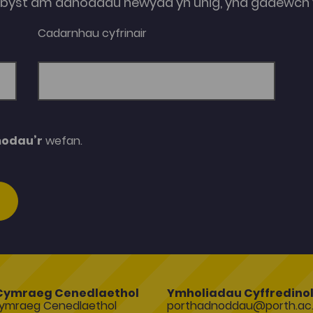
e-byst am adnoddau newydd yn unig, yna gadewch y
Cadarnhau cyfrinair
modau’r
wefan.
Cymraeg Cenedlaethol
Ymholiadau Cyffredino
ymraeg Cenedlaethol
porthadnoddau@porth.ac.