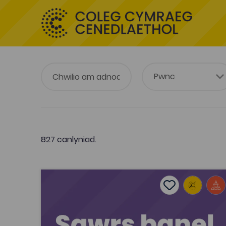
827 canlyniad.
Rhannu arferion da ar gyfer rheolwyr canol
Add to favouri
Dyddiad cyhoeddi: 2025
Add to favourit
Rhannu arferion da ar gyfer rheolwyr
canol