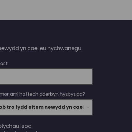
ewydd yn cael eu hychwanegu.
Bost
 mor aml hoffech dderbyn hysbysiad?
blychau isod.