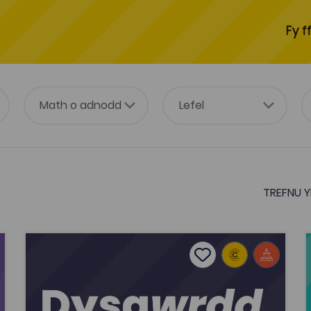
Fy f
TREFNU Y
Dysgwrdd TAR AHO
tes
Add to favourites
Dyddiad cyhoeddi: 2025
es
Add to favourites
Dysgwrdd TAR AHO
Tagiau