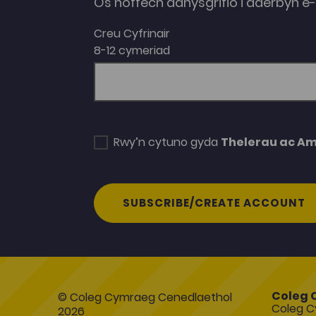
Os hoffech danysgrifio i dderbyn 
Creu Cyfrinair
8-12 cymeriad
Rwy’n cytuno gyda
Thelerau ac A
SUBSCRIBE/CREATE ACCOUNT
Coleg 
© Coleg Cymraeg Cenedlaethol
Coleg C
2026