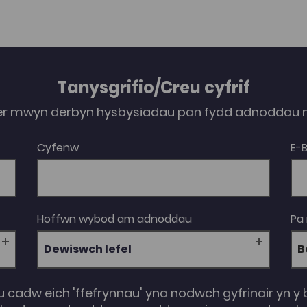
Tanysgrifio/Creu cyfrif
er mwyn derbyn hysbysiadau pan fydd adnoddau n
Cyfenw
E-
Hoffwn wybod am adnoddau
Pa
Dewiswch lefel
u cadw eich 'ffefrynnau' yna nodwch gyfrinair yn y 