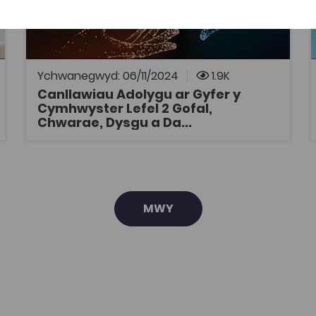
Canllawiau adolygu sydd wedi cael eu creu
gan ACT ar gyfer unedau 1-5 yn y
cymhwyster Lefel 2 Gofal, Chwarae, Dysgu a
Datblygiad Plant: Craidd. Diolch i ACT am
gytuno i rannu.
Ychwanegwyd: 06/11/2024
1.9K
Canllawiau Adolygu ar Gyfer y
Cymhwyster Lefel 2 Gofal,
AGOR
Chwarae, Dysgu a Da...
MWY