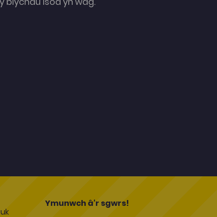
 blychau isod yn wag.
l
Ymunwch â'r sgwrs!
uk